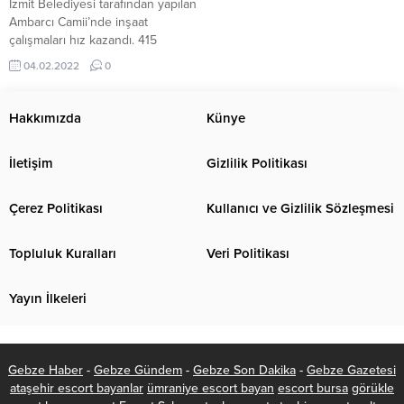
İzmit Belediyesi tarafından yapılan
Ambarcı Camii’nde inşaat
çalışmaları hız kazandı. 415
metrekarelik kullanım alanına
04.02.2022
0
sahip caminin kaba inşaat
çalışmalarında sona gelindi.
CHP Genel Başkanı Kemal
Hakkımızda
Künye
Kılıçdaroğlu, İYİ Parti Genel
Başkanı Meral Akşener ve İzmit
İletişim
Gizlilik Politikası
Belediye Başkanı Av. Fatma
Kaplan Hürriyet’in birlikte temelini
attığı Ambarcı Mahallesi Tepebaşı
Çerez Politikası
Kullanıcı ve Gizlilik Sözleşmesi
Merkez Camii’nde çalışmalar tüm
hızıyla...
Topluluk Kuralları
Veri Politikası
Yayın İlkeleri
Gebze Haber
-
Gebze Gündem
-
Gebze Son Dakika
-
Gebze Gazetesi
ataşehir escort bayanlar
ümraniye escort bayan
escort bursa
görükle