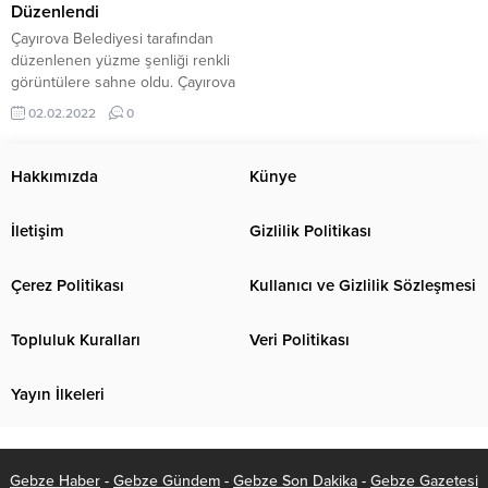
Düzenlendi
Çayırova Belediyesi tarafından
düzenlenen yüzme şenliği renkli
görüntülere sahne oldu. Çayırova
Belediyesi Spor İşleri
02.02.2022
0
Müdürlüğü’nün organize ettiği
şenlik Çayırova yarı olimpik kapalı
yüzme havuzunda gerçekleşti.
Hakkımızda
Künye
Organizasyona 7-17 yaş aralığında
130 sporcu katıldı. 9 kategoride
İletişim
Gizlilik Politikası
yarışların gerçekleştiği şenlik
kıyasıya müsabakalara sahne
oldu. Kendi yaş kategorilerinde
Çerez Politikası
Kullanıcı ve Gizlilik Sözleşmesi
dereceye giren sporculara
hediye takdim edildi....
Topluluk Kuralları
Veri Politikası
Yayın İlkeleri
Gebze Haber
-
Gebze Gündem
-
Gebze Son Dakika
-
Gebze Gazetesi