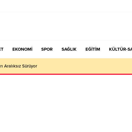
ET
EKONOMİ
SPOR
SAĞLIK
EĞİTİM
KÜLTÜR-S
rı Aralıksız Sürüyor