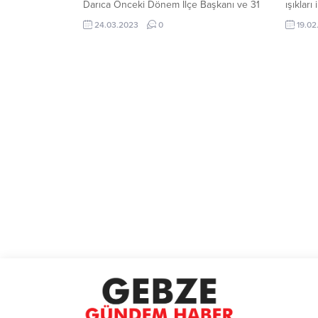
Darıca Önceki Dönem İlçe Başkanı ve 31
ışıklar
Mart 2019’da yapılan yerel seçimlerde
Kocaeli’
24.03.2023
0
19.02
CHP Darıca Belediye Başkan adayı olan
Cumhuri
Yakup Törk, CHP Kocaeli milletvekili aday
Örgütü
adaylığı için başvuruda bulundu. CHP
halkın 
Genel merkezine giderek resmi...
sahaya 
Özgür Yı