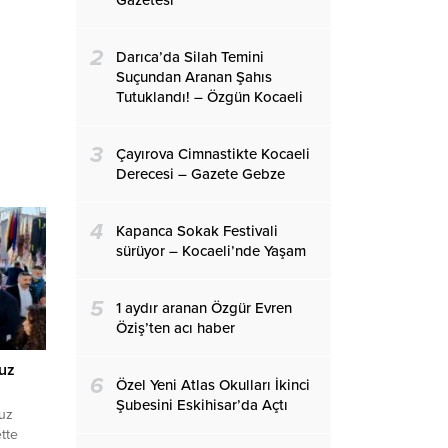
Gazetesi
2
Darıca’da Silah Temini
Suçundan Aranan Şahıs
Tutuklandı! – Özgün Kocaeli
3
Çayırova Cimnastikte Kocaeli
Derecesi – Gazete Gebze
4
Kapanca Sokak Festivali
sürüyor – Kocaeli’nde Yaşam
5
1 aydır aranan Özgür Evren
Öziş’ten acı haber
uz
6
Özel Yeni Atlas Okulları İkinci
Şubesini Eskihisar’da Açtı
uz
ette