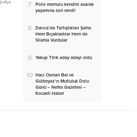
ğrafya
7
Polis memuru kendini asarak
gelen
yaşamına son verdi!
vurdu.
li İl
ı
8
Darıca’da Tartıştıkları Şahsı
Hem Bıçakladılar Hem de
e
Silahla Vurdular
9
Yakup Törk aday adayı oldu
10
Hacı Osman Bal ve
Gülbeyaz’ın Mutluluk Dolu
Günü – Nefes Gazetesi –
Kocaeli Haber