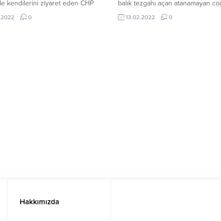
ı ile kendilerini ziyaret eden CHP
balık tezgahı açan atanamayan co
ye yaşadıkları zorlu süreci anlattı.
öğretmeni ve ailesi ile alışverişe 
.2022
0
13.02.2022
0
yet Halk Partisi (CHP) Kocaeli İl
öğretmen adayının sözleri damga 
, ekonomik buhran ile mücadelen
Cumhuriyet Halk Partisi (CHP) Kocae
taleplerini dinlemek için Gebze’de
Örgütü, Gebze Adem Yavuz Kapal
indi. CHP Kocaeli İl Başkanı Harun
Pazar’ını ziyaret ederek ekonomik
ldızlı, CHP Kocaeli İl...
buhranın yansımalarını esnaftan v
vatandaşlardan dinledi. CHP Parti
Meclisi...
Hakkımızda