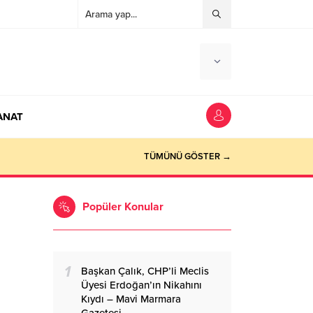
ANAT
TÜMÜNÜ GÖSTER →
Popüler Konular
1
Başkan Çalık, CHP’li Meclis
Üyesi Erdoğan’ın Nikahını
Kıydı – Mavi Marmara