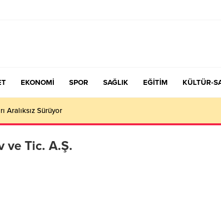
ET
EKONOMİ
SPOR
SAĞLIK
EĞİTİM
KÜLTÜR-S
rı Aralıksız Sürüyor
 ve Tic. A.Ş.