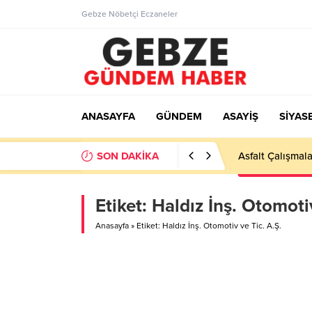
Gebze Nöbetçi Eczaneler
ANASAYFA
GÜNDEM
ASAYİŞ
SİYAS
SON DAKİKA
Asfalt Çalışmala
Etiket:
Haldız İnş. Otomotiv
Anasayfa
»
Etiket: Haldız İnş. Otomotiv ve Tic. A.Ş.