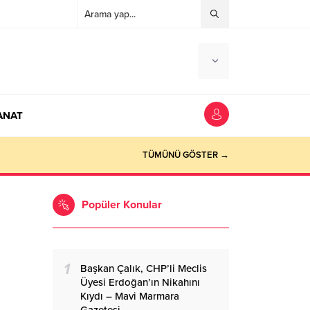
ANAT
TÜMÜNÜ GÖSTER →
Popüler Konular
1
Başkan Çalık, CHP’li Meclis
Üyesi Erdoğan’ın Nikahını
Kıydı – Mavi Marmara