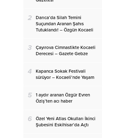
Gazetesi
2
Darıca’da Silah Temini
Suçundan Aranan Şahıs
Tutuklandı! – Özgün Kocaeli
3
Çayırova Cimnastikte Kocaeli
Derecesi – Gazete Gebze
4
Kapanca Sokak Festivali
sürüyor – Kocaeli’nde Yaşam
5
1 aydır aranan Özgür Evren
Öziş’ten acı haber
6
Özel Yeni Atlas Okulları İkinci
Şubesini Eskihisar’da Açtı