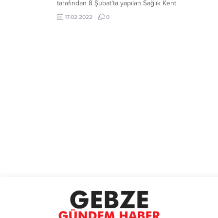
tarafından 8 Şubat’ta yapılan Sağlık Kent
Konutları ihalesini kazanan firmanın
17.02.2022
0
Haldız İnşaat olduğunu açıkladı. İhalede
Haldız İnşaat ve Zeray İnşaat, 207 milyon
500 bin TL ile en düşük teklifi veren iki
firma olmuştu. Genel Sekreter
Gündoğdu, ‘’Yapım İşleri İhaleleri
Uygulama Yönetmeliğinin...