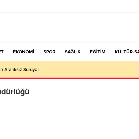
ET
EKONOMİ
SPOR
SAĞLIK
EĞİTİM
KÜLTÜR-S
rı Aralıksız Sürüyor
üdürlüğü