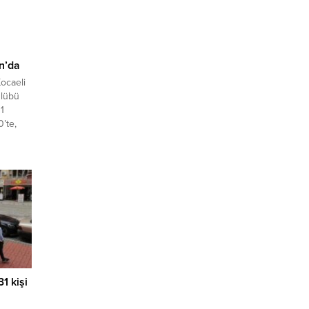
n’da
ocaeli
ulübü
1
’te,
1 kişi