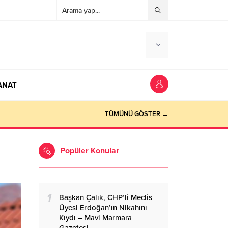
ANAT
ocaeli Haber
TÜMÜNÜ GÖSTER →
Popüler Konular
1
Başkan Çalık, CHP’li Meclis
Üyesi Erdoğan’ın Nikahını
Kıydı – Mavi Marmara