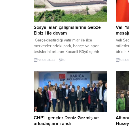
Sosyal alan çalışmalarına Gebze
Vali Y
Elbizli ile devam
mesaj
Gerçekleştirdiği yatırımlar ile ilçe
Vali Se
merkezlerindeki park, bahçe ve spor
milletl
tesislerini arttıran Kocaeli Büyükşehir
biridir.
Belediyesi, kırsal kesimlerde yaşayan
unsurla
13.06.2022
0
05.0
vatandaşların hayatına değer katan
töre ve
icraatlarını da yerine getiriyor. Bu
kültür 
kapsamda Gebze’nin Elbizli Mahallesine,
sağlıklı
içerisinde yürüyüş yolları ile çocuk oyun
sürdüre
grupların olacağı bir park inşa ediliyor.
köprü v
ÇOCUK VE YETİŞKİNLER İÇİN Park ve...
yakınlaş
kültüre
gelecek
CHP’li gençler Deniz Gezmiş ve
Altıno
arkadaşlarını andı
Hüsey