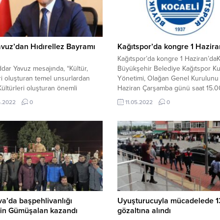
avuz’dan Hıdırellez Bayramı
Kağıtspor’da kongre 1 Hazira
ı
Kağıtspor’da kongre 1 Haziran’daK
ddar Yavuz mesajında, “Kültür,
Büyükşehir Belediye Kağıtspor K
eri oluşturan temel unsurlardan
Yönetimi, Olağan Genel Kurulunu 
 Kültürleri oluşturan önemli
Haziran Çarşamba günü saat 15.00
rın başında ise gelenek, görenek,
Kulüp Binası Eğitim Salonu’nda
5.2022
0
11.05.2022
0
 inançlar gelmektedir. Bir millet
gerçekleştirilecek.
değerlerini kuşaktan kuşağa
 olarak aktardığı ölçüde varlığını
bilir. Geçmişle gelecek arasında
azifesi gören, insanları birbirine
tıran, birlikteliğimizi güçlendiren
l değerlerimizi korumak ve
...
va’da başpehlivanlığı
Uyuşturucuyla mücadelede 13
in Gümüşalan kazandı
gözaltına alındı