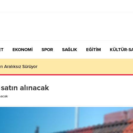
ET
EKONOMİ
SPOR
SAĞLIK
EĞİTİM
KÜLTÜR-S
çiş Tercih ve Yerleştirme Kılavuzu yayımlandı – Nefes Gazetesi – K
satın alınacak
nacak