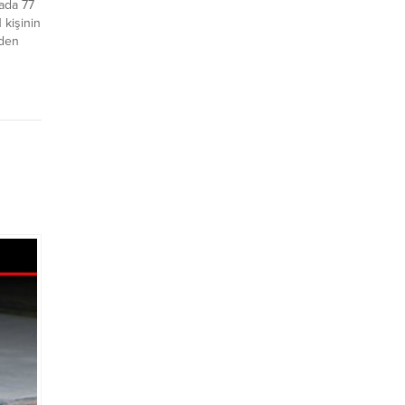
tada 77
 kişinin
rden
şturucu
hafta
imleri
syon
aeli
landı.
Mayıs