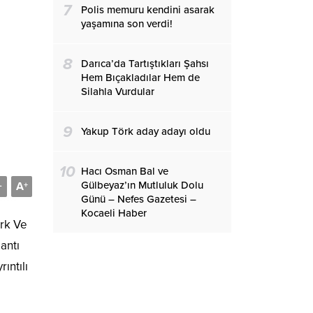
7
Polis memuru kendini asarak
yaşamına son verdi!
8
Darıca’da Tartıştıkları Şahsı
Hem Bıçakladılar Hem de
Silahla Vurdular
9
Yakup Törk aday adayı oldu
10
Hacı Osman Bal ve
Gülbeyaz’ın Mutluluk Dolu
A
-
+
Günü – Nefes Gazetesi –
Kocaeli Haber
ark Ve
antı
ıntılı