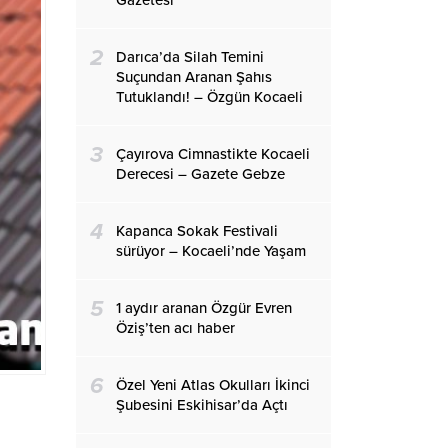
Gazetesi
2
Darıca’da Silah Temini
Suçundan Aranan Şahıs
Tutuklandı! – Özgün Kocaeli
3
Çayırova Cimnastikte Kocaeli
Derecesi – Gazete Gebze
4
Kapanca Sokak Festivali
sürüyor – Kocaeli’nde Yaşam
5
1 aydır aranan Özgür Evren
Öziş’ten acı haber
6
Özel Yeni Atlas Okulları İkinci
Şubesini Eskihisar’da Açtı