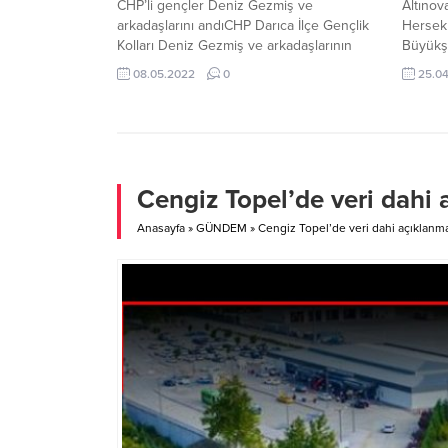
CHP’li gençler Deniz Gezmiş ve
Altınov
arkadaşlarını andıCHP Darıca İlçe Gençlik
Hersek 
Kolları Deniz Gezmiş ve arkadaşlarının
Büyükşe
idam edilişlerinin 50’nci yılı vesilesiyle bir
Faruk 
08.05.2022
0
25.0
anma programı gerçekleştirdi.
kozları
Belediy
rakipler
mücadel
Gümüşa
MÜSAB
Cengiz Topel’de veri dahi
Yalova’
heyecan
Anasayfa
»
GÜNDEM
»
Cengiz Topel’de veri dahi açıklanm