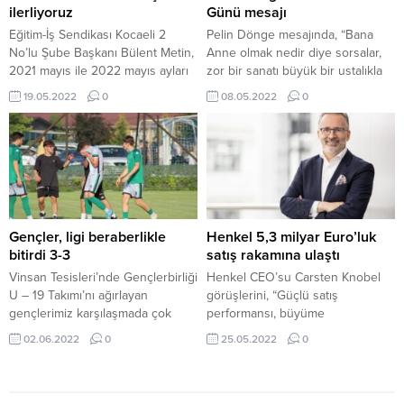
katılmak için Kocaeli’ye gelen
toplanan coşkulu...
ilerliyoruz
Günü mesajı
Diyanet İşleri Başkanı Erbaş,
Eğitim-İş Sendikası Kocaeli 2
Pelin Dönge mesajında, “Bana
Kocaeli’de...
No’lu Şube Başkanı Bülent Metin,
Anne olmak nedir diye sorsalar,
2021 mayıs ile 2022 mayıs ayları
zor bir sanatı büyük bir ustalıkla
arasındaki bir yıllık süreçte en
icra eden sanatçıdır derim.
19.05.2022
0
08.05.2022
0
hızlı büyüyen sendika olduklarını
Annelik yaşamın tüm zorluklarına
belirtip emeği geçen tüm yönetici
karşı güçlü durmayı gerektiren
ve üyelerine teşekkür etti.ÜÇ
ağır bir işçiliktir, emektir, özveridir.
İLÇEDE EN FAZLA BÜYÜYEN
Dünyaya bir can getirmek bir
SENDİKA OLDUKEğitim-İş Kocaeli
mucizeyi gerçekleştirmek ve o
2 No’lu Şube’nin yetki bölgesinde
mucizeye tarifi olmayan bir
bulunan dört ilçeden üçünde;
sevgiyle bağlanmak onu canı
Gebze,...
pahasına...
Gençler, ligi beraberlikle
Henkel 5,3 milyar Euro’luk
bitirdi 3-3
satış rakamına ulaştı
Vinsan Tesisleri’nde Gençlerbirliği
Henkel CEO’su Carsten Knobel
U – 19 Takımı’nı ağırlayan
görüşlerini, “Güçlü satış
gençlerimiz karşılaşmada çok
performansı, büyüme
çaba sarf etti ancak galibiyet
gündemimizin yanı sıra, dünya
02.06.2022
0
25.05.2022
0
alamadı. Karşılaşmanın ilk
genelindeki çalışanlarımızın
yarısında 0-1 geriye düşen
bağlılığının bir kanıtıdır ve bunun
gençlerimiz, ikinci yarıda Ufuk
için çalışanlarımıza
Birdal ve Yusuf Efe Yaman ile üst
minnettarlığımızı ifade etmek