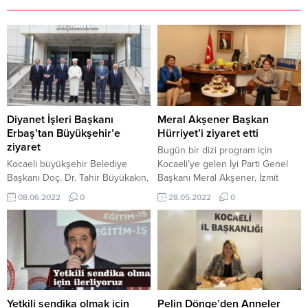
Diyanet İşleri Başkanı
Meral Akşener Başkan
Erbaş’tan Büyükşehir’e
Hürriyet’i ziyaret etti
ziyaret
Bugün bir dizi program için
Kocaeli büyükşehir Belediye
Kocaeli’ye gelen İyi Parti Genel
Başkanı Doç. Dr. Tahir Büyükakın,
Başkanı Meral Akşener, İzmit
Diyanet İşleri Başkanı Ali Erbaş’ı
Belediye Başkanı Av. Fatma
08.06.2022
0
28.05.2022
0
konuk etti. Kocaeli Valisi Seddar
Kaplan Hürriyet’i de makamında
Yavuz’un da hazır bulunduğu
ziyaret etti. Öğle saatlerinde
ziyarette Başkan Büyükakın,
Kocaeli’ye gelişinde Çayırova
Kocaeli’ne verdiği değer
gişelerde Akşener’i karşılayan
nedeniyle Erbaş’a teşekkür etti.
Başkan Hürriyet, programlar
Büyükşehir’in düzenlediği 2.
sonrası kendisini ziyarete gelen
Uluslararası İslam Kültür ve
İyi Parti Genel Başkanı Meral
Medeniyet Sempozyumu’na
Akşener’i belediye binası önünde
Yetkili sendika olmak için
Pelin Dönge’den Anneler