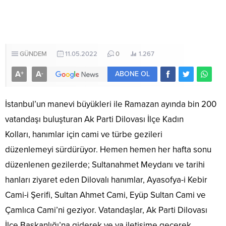
GÜNDEM
11.05.2022
0
1.267
A
A
+
-
ABONE OL
İstanbul’un manevi büyükleri ile Ramazan ayında bin 200
vatandaşı buluşturan Ak Parti Dilovası İlçe Kadın
Kolları, hanımlar için cami ve türbe gezileri
düzenlemeyi sürdürüyor. Hemen hemen her hafta sonu
düzenlenen gezilerde; Sultanahmet Meydanı ve tarihi
hanları ziyaret eden Dilovalı hanımlar, Ayasofya-i Kebir
Cami-i Şerifi, Sultan Ahmet Cami, Eyüp Sultan Cami ve
Çamlıca Cami’ni geziyor. Vatandaşlar, Ak Parti Dilovası
İlçe Başkanlığı’na giderek ve ya iletişime geçerek