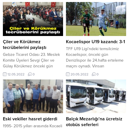
Çiler ve Körükmez
Kocaelispor U19 kazandı: 3-1
tecrübelerini paylaştı
TFF U19 Ligi’ndeki temsilcimiz
Gebze Ticaret Odası 23. Meslek
Kocaelispor, önceki gün
Komite Üyeleri Sevgi Çiler ve
Denizlispor ile 24.hafta erteleme
Gülay Körükmez önceki gün
maçını oynadı. Vinsan
Gebze Ticaret Odası Vakfı
Tesisleri’ndeki doğal çim sahada
12.05.2022
0
20.05.2022
0
Mesleki ve Teknik Anadolu Lisesi
oynanan maçta etkili bir
öğrencileri ile buluştular.
performans sergileyen Yeşil-
Pazarlama ve satış bölümünün
Siyahlı ekibimiz Ufuk Birdal,
öğrencileri ile bir araya gelen
Alperen Özmen ve Kaan Furkan
Sevgi Çiler ve Gülay Körükmez
Şafak’ın golleriyle 3-1 kazandı. 33
bölgenin tarihi ve turizm
maçta 56 puana ulaşan
dokusunu tanıttılar. Gebze,
Kocaelispor U19 ligde dördüncü
Darıca, Dilovası ve...
sıraya çıktı. Temsilcimiz bir...
Eski vekiller hasret giderdi
Balçık Mezarlığı’na ücretsiz
otobüs seferleri
1995- 2015 yılları arasında Kocaeli