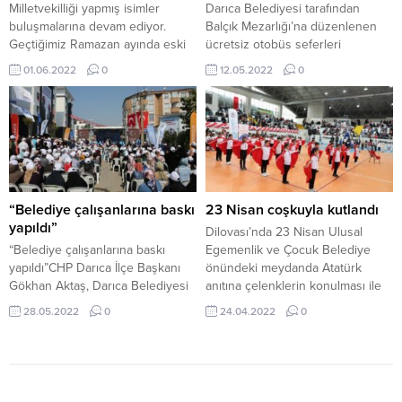
Milletvekilliği yapmış isimler
Darıca Belediyesi tarafından
buluşmalarına devam ediyor.
Balçık Mezarlığı’na düzenlenen
Geçtiğimiz Ramazan ayında eski
ücretsiz otobüs seferleri
ANAP Kocaeli Milletvekili Sefer
vatandaşlardan gelen yoğun talep
01.06.2022
0
12.05.2022
0
Ekşi’nin ev sahipliğinde bir araya
sonrası haftada iki güne çıkarıldı.
gelen eski 8 milletvekili Kazım
Her hafta Cuma günleri öğleden
Dinç, İsmail Kalkandelen, Cumali
önce ve öğleden sonra iki sefer
Durmuş, Hikmet Erenkaya, Kemal
olarak düzenlenen otobüs
Köse, İbrahim Artvinli, Halil Çalık
seferleri hafta içi çalışan ve hafta
ve Sefer Ekşi bu kez de Hikmet
sonu da mezarlık ziyareti yapmak
Erenkaya’nın...
isteyen vatandaşların isteği
üzerine Pazar günleri de...
“Belediye çalışanlarına baskı
23 Nisan coşkuyla kutlandı
yapıldı”
Dilovası’nda 23 Nisan Ulusal
“Belediye çalışanlarına baskı
Egemenlik ve Çocuk Belediye
yapıldı”CHP Darıca İlçe Başkanı
önündeki meydanda Atatürk
Gökhan Aktaş, Darıca Belediyesi
anıtına çelenklerin konulması ile
çalışanlarının zorla törene
başladı. Kutlama etkinlikleri daha
28.05.2022
0
24.04.2022
0
katılmaları yönünde talimat
sonra Polisan Spor Salonu’nda
verildiğini ifade etti.
devam etti. Törene Kaymakam
Metin Kubilay, Belediye Başkanı
Hamza Şayir, İlçe Emniyet Müdürü
Turgut Yazar, İlçe Jandarma