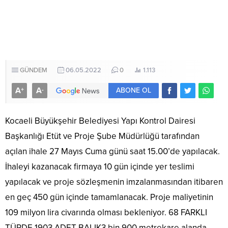
GÜNDEM
06.05.2022
0
1.113
A
A
+
-
ABONE OL
Kocaeli Büyükşehir Belediyesi Yapı Kontrol Dairesi
Başkanlığı Etüt ve Proje Şube Müdürlüğü tarafından
açılan ihale 27 Mayıs Cuma günü saat 15.00’de yapılacak.
İhaleyi kazanacak firmaya 10 gün içinde yer teslimi
yapılacak ve proje sözleşmenin imzalanmasından itibaren
en geç 450 gün içinde tamamlanacak. Proje maliyetinin
109 milyon lira civarında olması bekleniyor. 68 FARKLI
TÜRDE 1903 ADET BALIK3 bin 900 metrekare alanda