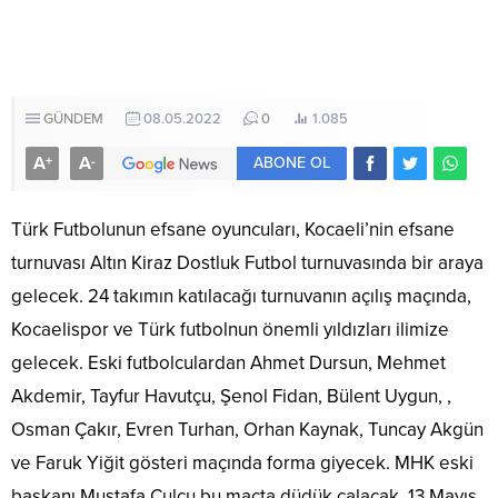
GÜNDEM
08.05.2022
0
1.085
A
A
+
-
ABONE OL
Türk Futbolunun efsane oyuncuları, Kocaeli’nin efsane
turnuvası Altın Kiraz Dostluk Futbol turnuvasında bir araya
gelecek. 24 takımın katılacağı turnuvanın açılış maçında,
Kocaelispor ve Türk futbolnun önemli yıldızları ilimize
gelecek. Eski futbolculardan Ahmet Dursun, Mehmet
Akdemir, Tayfur Havutçu, Şenol Fidan, Bülent Uygun, ,
Osman Çakır, Evren Turhan, Orhan Kaynak, Tuncay Akgün
ve Faruk Yiğit gösteri maçında forma giyecek. MHK eski
başkanı Mustafa Çulcu bu maçta düdük çalacak. 13 Mayıs