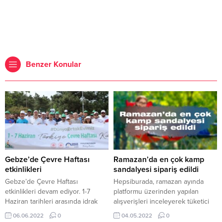
Benzer Konular
Gebze’de Çevre Haftası
Ramazan’da en çok kamp
etkinlikleri
sandalyesi sipariş edildi
Gebze’de Çevre Haftası
Hepsiburada, ramazan ayında
etkinlikleri devam ediyor. 1-7
platformu üzerinden yapılan
Haziran tarihleri arasında idrak
alışverişleri inceleyerek tüketici
edilen Çevre Haftası kapsamında
eğilimlerini açıkladı. Verilere göre,
06.06.2022
0
04.05.2022
0
Gebze Belediyesi ev sahipliğinde
ramazan ayına denk gelen