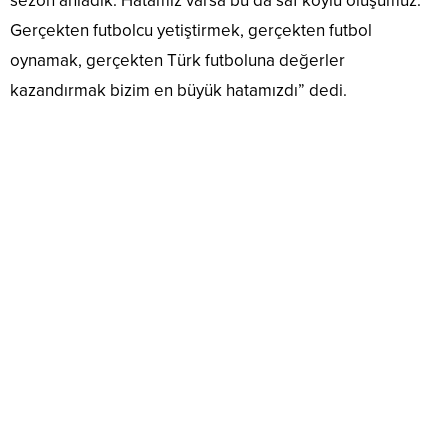
sezon anladık. Hatamız varsa bu da saf köylü oluşumuz.
Gerçekten futbolcu yetiştirmek, gerçekten futbol
oynamak, gerçekten Türk futboluna değerler
kazandırmak bizim en büyük hatamızdı” dedi.