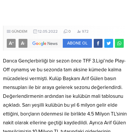
GÜNDEM
12.05.2022
0
972
A
A
+
-
ABONE OL
Darıca Gençlerbirliği bir sezon önce TFF 3.Ligi’nde Play-
Off oynamış ve bu sezonda tam aksine kümede kalma
mücadelesi vermişti. Kulüp Başkanı Arif Gülen basın
mensupları ile bir araya gelerek sezonu değerlendirdi.
Değerlendirmenin ardından ise kulübün mali tablosunu
açıkladı. Sarı yeşilli kulübün bu yıl 6 milyon gelir elde
ettiğini, borçların ödenmesi ile birlikte 4.5 Milyon TL’sinin
nakit olarak ellerine geçtiği kaydedildi. Ayrıca Arif Gülen
temsilcimizin 10 Milyon TL tutarındaki giderlerinin