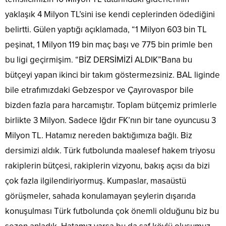
yaklaşık 4 Milyon TL’sini ise kendi ceplerinden ödediğini
belirtti. Gülen yaptığı açıklamada, “1 Milyon 603 bin TL
peşinat, 1 Milyon 119 bin maç başı ve 775 bin primle ben
bu ligi geçirmişim. “BİZ DERSİMİZİ ALDIK”Bana bu
bütçeyi yapan ikinci bir takım göstermezsiniz. BAL liginde
bile etrafımızdaki Gebzespor ve Çayırovaspor bile
bizden fazla para harcamıştır. Toplam bütçemiz primlerle
birlikte 3 Milyon. Sadece Iğdır FK’nın bir tane oyuncusu 3
Milyon TL. Hatamız nereden baktığımıza bağlı. Biz
dersimizi aldık. Türk futbolunda maalesef hakem triyosu
rakiplerin bütçesi, rakiplerin vizyonu, bakış açısı da bizi
çok fazla ilgilendiriyormuş. Kumpaslar, masaüstü
görüşmeler, sahada konulamayan şeylerin dışarıda
konuşulması Türk futbolunda çok önemli olduğunu biz bu