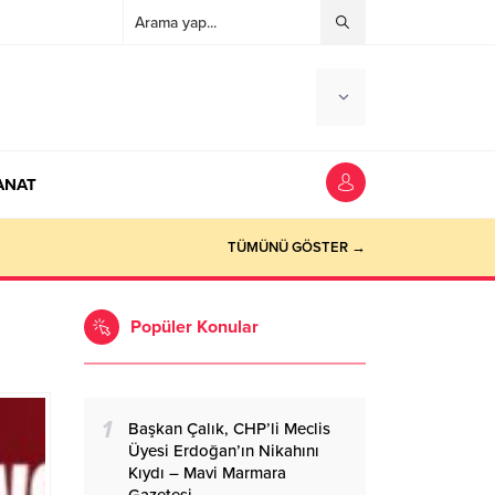
ANAT
ocaeli Haber
TÜMÜNÜ GÖSTER →
Popüler Konular
1
Başkan Çalık, CHP’li Meclis
Üyesi Erdoğan’ın Nikahını
Kıydı – Mavi Marmara