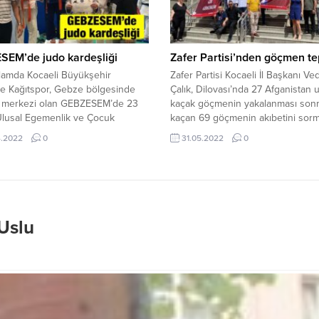
lçe...
SEM’de judo kardeşliği
Zafer Partisi’nden göçmen te
lamda Kocaeli Büyükşehir
Zafer Partisi Kocaeli İl Başkanı Ve
e Kağıtspor, Gebze bölgesinde
Çalık, Dilovası’nda 27 Afganistan 
 merkezi olan GEBZESEM’de 23
kaçak göçmenin yakalanması sonr
Ulusal Egemenlik ve Çocuk
kaçan 69 göçmenin akıbetini sor
 dolayısıyla judo turnuvası ve
Afganlıyı taşıyan tır şoförü, araç s
4.2022
0
31.05.2022
0
alışma kampı düzenledi. Minikler,
aracın bağlı olduğu şirket hakkın
ar ve ümitler kategorisinde
duyurusunda bulunacaklarını
enen ortak çalışma kampı ve
duyurmuştu. Çalık ve partilileri, b
daki özel turnuva dostluk ve
Kocaeli Adliyesi’ne giderek suç
lik havasında geçti. MADALYA VE
duyurusunda bulundu ve adliye
 BELGESİ...
önünde...
Uslu