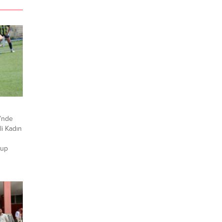
i’nde
i Kadın
lup
e
erdi.
libiyet
imiz
.