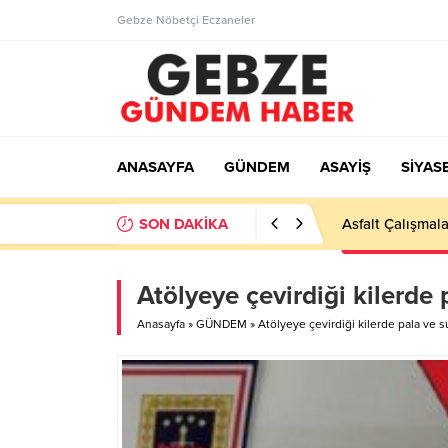
Gebze Nöbetçi Eczaneler
ANASAYFA
GÜNDEM
ASAYİŞ
SİYAS
SON DAKİKA
Ortaöğretime Ge
Atölyeye çevirdiği kilerde 
Anasayfa
»
GÜNDEM
»
Atölyeye çevirdiği kilerde pala ve su