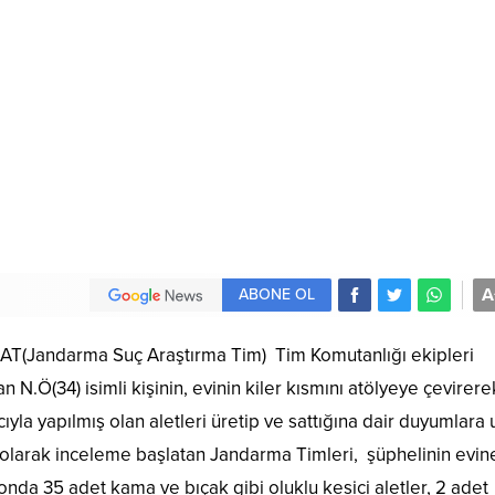
A
ABONE OL
SAT(Jandarma Suç Araştırma Tim) Tim Komutanlığı ekipleri
 N.Ö(34) isimli kişinin, evinin kiler kısmını atölyeye çevirere
la yapılmış olan aletleri üretip ve sattığına dair duyumlara u
ili olarak inceleme başlatan Jandarma Timleri, şüphelinin evin
da 35 adet kama ve bıçak gibi oluklu kesici aletler, 2 adet