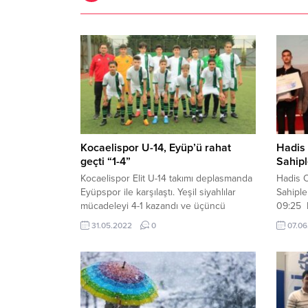
Kocaelispor U-14, Eyüp’ü rahat
Hadis
geçti “1-4”
Sahipl
Kocaelispor Elit U-14 takımı deplasmanda
Hadis 
Eyüpspor ile karşılaştı. Yeşil siyahlılar
Sahiple
mücadeleyi 4-1 kazandı ve üçüncü
09:25 L
zaferine imza attı. İlk yarıyı 2-0 önde
Okuma 
31.05.2022
0
07.06
tamamlayan Kocaelispor’da 3 puanı
öğrenci
getiren gollerin 2’sini Yeni
Merkez
Kocaelispor’dan transfer edilen Ensar
Gebze 
Çapoğlu atarken diğer goller
Büyükgö
Kullarspor’dan gelen Ahmet Tuna Sak ve
Doğan, 
Arslanbey Gençlerbirliği’nden Amed
yardımc