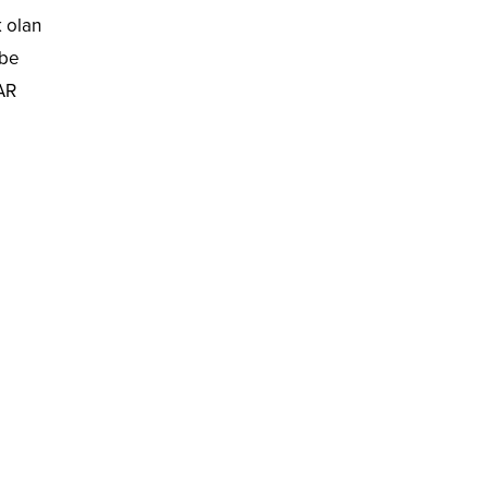
k olan
ube
AR