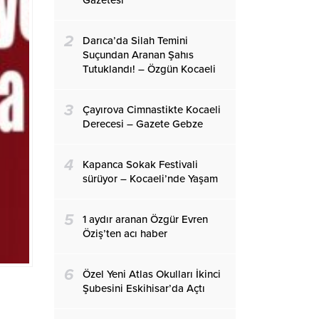
Gazetesi
2
Darıca’da Silah Temini
Suçundan Aranan Şahıs
Tutuklandı! – Özgün Kocaeli
3
Çayırova Cimnastikte Kocaeli
Derecesi – Gazete Gebze
4
Kapanca Sokak Festivali
sürüyor – Kocaeli’nde Yaşam
5
1 aydır aranan Özgür Evren
Öziş’ten acı haber
6
Özel Yeni Atlas Okulları İkinci
Şubesini Eskihisar’da Açtı