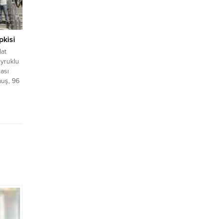
pkisi
dat
uyruklu
ası
muş, 96
ahibi ve
da suç
ugün