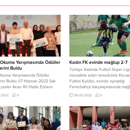
 Okuma Yarışmasında Ödüller
Kadın FK evinde mağlup 2-7
erini Buldu
Türkiye Kadınlar Futbol Süper Lig
Okuma Yarışmasında Ödüller
mücadele eden temsilcimiz Kocael
rini Buldu 07 Haziran 2022 Salı
Futbol Kulübü, evinde oynadığı
iseler Arası 40 Hadis Ezbere
Fenerbahçe karşılaşmasında mağ
Yarışması’nda dereceye giren
taraf oldu. İl yarısı 5-0 Fenerbahç
.2022
0
06.05.2022
0
ler belli oldu. Gebze Kültür
üstünlüğü ile biten karşılaşma 7-2
i’nde düzenlenen ödül törenine
Fenerbahçe’nin galibiyeti ile sona 
Belediye Başkanı Zinnur
Fenerbahçe Kadın Takımı aldığı ga
z, İlçe Milli Eğitim Müdürü Şener
ile liderliğini sürdürürken, temsilc
okul müdürleri, belediye başkan
Kocaeli Kadın Futbol Kulübü ise 11
ıları, öğretmenler ve öğrenciler
Sıradaki yerinde...