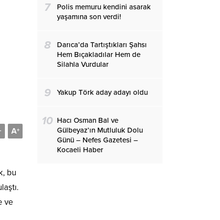
7
Polis memuru kendini asarak
yaşamına son verdi!
8
Darıca’da Tartıştıkları Şahsı
Hem Bıçakladılar Hem de
Silahla Vurdular
9
Yakup Törk aday adayı oldu
10
Hacı Osman Bal ve
Gülbeyaz’ın Mutluluk Dolu
A
-
+
Günü – Nefes Gazetesi –
Kocaeli Haber
k, bu
laştı.
e ve