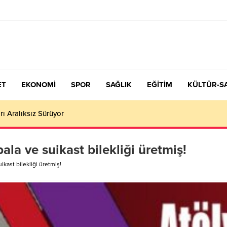
ET
EKONOMİ
SPOR
SAĞLIK
EĞİTİM
KÜLTÜR-S
çiş Tercih ve Yerleştirme Kılavuzu yayımlandı – Nefes Gazetesi – K
pala ve suikast bilekliği üretmiş!
ikast bilekliği üretmiş!