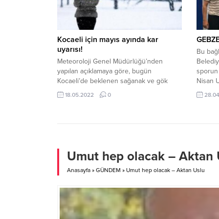
Tangüler’den geldi. Ensar’ın...
katıldı. İ
Kocaeli için mayıs ayında kar
GEBZE
uyarısı!
Bu bağ
Meteoroloji Genel Müdürlüğü’nden
Belediy
yapılan açıklamaya göre, bugün
sporun
Kocaeli’de beklenen sağanak ve gök
Nisan 
gürültülü sağanağın öğleden sonra ve
Bayramı
18.05.2022
0
28.0
akşam saatlerinden itibaren kuvvetli
ortak ç
olması tahmin ediliyor. Kuvvetli yağışların
yıldızl
bu sabah saatlerinde etkisini kaybetmesi
düzenl
bekleniyor. Açıklamada ani sel, su
devamın
baskını, yıldırım düşmesi, yerel dolu
kardeş
yağışı, kuvvetli rüzgâr, fırtına ile ulaşımda
BAŞARI
Umut hep olacak – Aktan 
aksamalar gibi olumsuzluklara...
Anasayfa
»
GÜNDEM
»
Umut hep olacak – Aktan Uslu