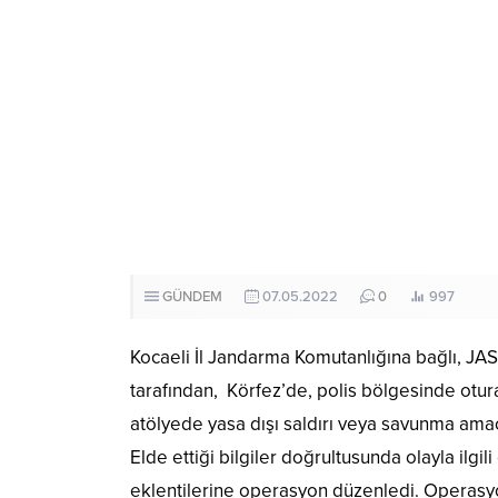
GÜNDEM
07.05.2022
0
997
Kocaeli İl Jandarma Komutanlığına bağlı, JA
tarafından, Körfez’de, polis bölgesinde oturan
atölyede yasa dışı saldırı veya savunma amacıy
Elde ettiği bilgiler doğrultusunda olayla ilg
eklentilerine operasyon düzenledi. Operasyon