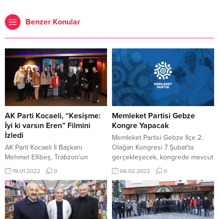
Benzer Konular
AK Parti Kocaeli, “Kesişme:
Memleket Partisi Gebze
İyi ki varsın Eren” Filmini
Kongre Yapacak
İzledi
Memleket Partisi Gebze İlçe 2.
AK Parti Kocaeli İl Başkanı
Olağan Kongresi 7 Şubat’ta
Mehmet Ellibeş, Trabzon’un
gerçekleşecek, kongrede mevcut
Maçka İlçesinde 2017’de
başkan İsmail Aşak tek aday. İlçe
19.01.2022
0
06.02.2022
0
teröristlerle kahraman
Başkanı İsmail Aşak kongreyle
Mehmetçik’in girdiği çatışmada
ilgili olarak şunları ifade etti:
şehit olan Eren Bülbül ve şehit
“Memleket Partisi 2.olağan
Astsubay Kıdemli Başçavuş
kongresi 7 Şubat 2022 pazartesi
Ferhat Gedik’in öyküsünü
günü saat 17:00-22:00 arası yeni