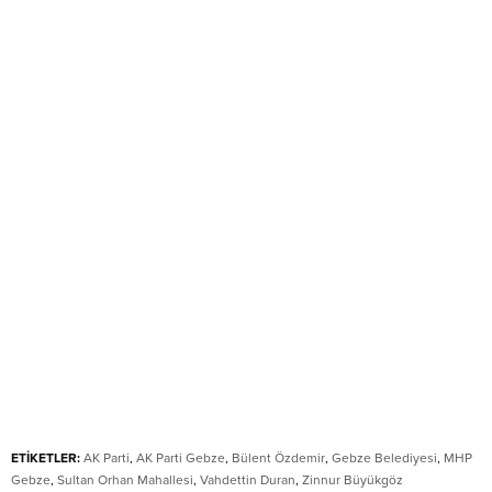
ETİKETLER:
AK Parti
,
AK Parti Gebze
,
Bülent Özdemir
,
Gebze Belediyesi
,
MHP
Gebze
,
Sultan Orhan Mahallesi
,
Vahdettin Duran
,
Zinnur Büyükgöz