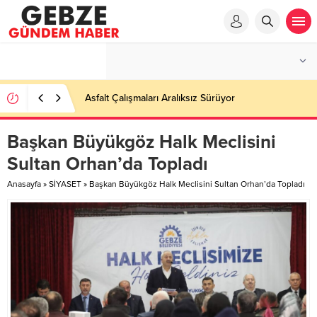
Ortaöğretime Geçiş Tercih ve Yerleştirme Kılavuzu
yayımlandı – Nefes Gazetesi – Kocaeli Haber
Başkan Büyükgöz Halk Meclisini
Sultan Orhan’da Topladı
Anasayfa
»
SİYASET
»
Başkan Büyükgöz Halk Meclisini Sultan Orhan’da Topladı