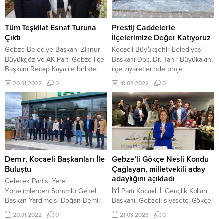
anlatan, “Kesişme; İyi ki Varsın
çarşı girişi eski Akbank üstü Birlik
Eren” filmini 7 ayrı salonda 3 bine
İş Hanı kat:3’de yapılacak. Toplam
yakın partilinin birlikte izlediğini
132 delege oy...
Tüm Teşkilat Esnaf Turuna
Prestij Caddelerle
açıkladı, “Bu duygusal filmden
Çıktı
İlçelerimize Değer Katıyoruz
etkilenmemek mümkün...
Gebze Belediye Başkanı Zinnur
Kocaeli Büyükşehir Belediyesi
Büyükgöz ve AK Parti Gebze İlçe
Başkanı Doç. Dr. Tahir Büyükakın,
Başkanı Recep Kaya ile birlikte
ilçe ziyaretlerinde proje
Yenikent Mahallesi’nde esnaf
incelemelerinin yanında esnaf
20.01.2022
0
10.02.2022
0
ziyaretleri gerçekleştirdi. AK Parti
buluşmalarını sürdürüyor. Başkan
ilçe Kadın Kolları Başkanı Habibe
Büyükakın, son 10 gün 7 farklı
Çırak, İlçe Gençlik Kolları Başkanı
programda esnaflarla bir araya
Enes Altuntaş, ilçe ve mahalle
geldi. Bu kapsamda Gebze
teşkilatları yöneticilerinin de eşlik
Osman Yılmaz Mahallesi esnafıyla
ettiği esnaf ziyaretleri kapsamında
buluşan Başkan Büyükakın,
Issıkgöl Caddesi üzerinde
talepleri tek tek not alarak, trafik
bulunan dükkanları...
yoğunluğuna çözüm konusunda
Demir, Kocaeli Başkanları İle
Gebze’li Gökçe Nesli Kondu
önerileri can kulağıyla...
Buluştu
Çağlayan, milletvekili aday
adaylığını açıkladı
Gelecek Partisi Yerel
Yönetimlerden Sorumlu Genel
İYİ Parti Kocaeli İl Gençlik Kolları
Başkan Yardımcısı Doğan Demir,
Başkanı, Gebzeli siyasetçi Gökçe
Kocaeli il ve ilçe başkanlarını
Nesli Kondu Çağlayan, milletvekili
20.01.2022
0
21.03.2023
0