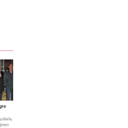
gre
ullarla,
ağmen