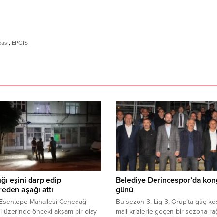
kası
,
EPGİS
tığı eşini darp edip
Belediye Derincespor’da kon
eden aşağı attı
günü
 Esentepe Mahallesi Çenedağ
Bu sezon 3. Lig 3. Grup’ta güç koş
 üzerinde önceki akşam bir olay
mali krizlerle geçen bir sezona r