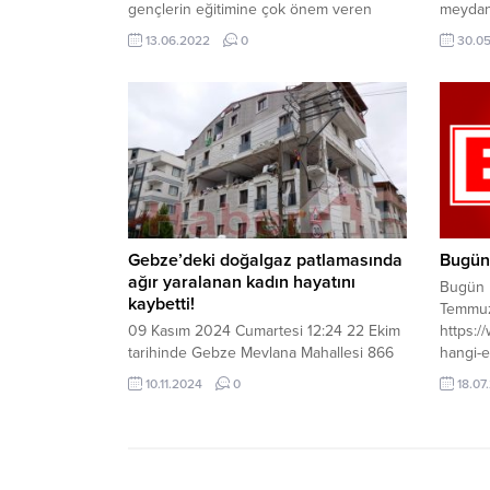
gençlerin eğitimine çok önem veren
meydana
Başkan Çiftçi’nin ilçeye kültürel zenginlik,
salonu
13.06.2022
0
30.0
kitap sevgisi ve okuma alışkanlığı
Sevcan 
kazandıracak ferah bir ortam sunan Prof.
sırasın
Dr. Necmettin Erbakan Kitap Kahve 13
Ö., ardı
Haziran Pazartesi günü düzenlenecek
pencere
törenle hizmete açılacak....
görenle
Merkezi
Gebze’deki doğalgaz patlamasında
Bugün 
ağır yaralanan kadın hayatını
Bugün 
kaybetti!
Temmuz
09 Kasım 2024 Cumartesi 12:24 22 Ekim
https:
tarihinde Gebze Mevlana Mahallesi 866
hangi-
Sokak’ta doğalgaz sebebiyle 5 katlı
10.11.2024
0
18.07
binanın üçüncü katında büyük bir
patlama meydana geldi. Patlamanın
ardından ev tamamen kullanılmaz hale
gelirken, çevredeki 2 artmanda da hasar
meydana geldi. Olay günü ağır yaralı