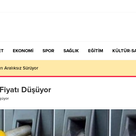
ET
EKONOMİ
SPOR
SAĞLIK
EĞİTİM
KÜLTÜR-S
çiş Tercih ve Yerleştirme Kılavuzu yayımlandı – Nefes Gazetesi – K
 Fiyatı Düşüyor
üşüyor