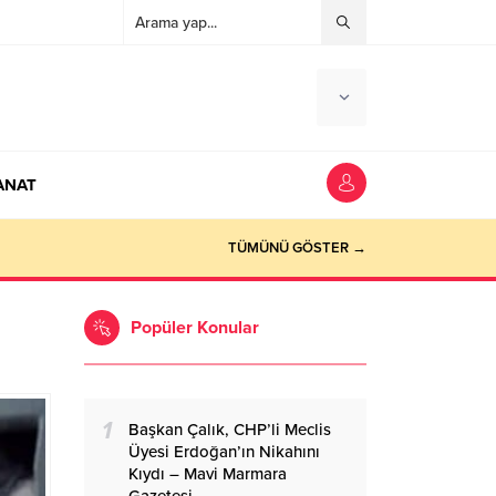
ANAT
ocaeli Haber
TÜMÜNÜ GÖSTER →
Popüler Konular
1
Başkan Çalık, CHP’li Meclis
Üyesi Erdoğan’ın Nikahını
Kıydı – Mavi Marmara