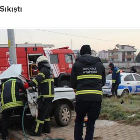
“Köşklüçeşme Mahallesi 578...
ıkıştı