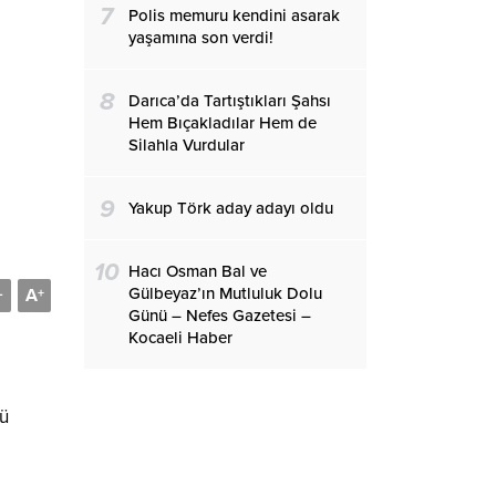
7
Polis memuru kendini asarak
yaşamına son verdi!
8
Darıca’da Tartıştıkları Şahsı
Hem Bıçakladılar Hem de
Silahla Vurdular
9
Yakup Törk aday adayı oldu
10
Hacı Osman Bal ve
Gülbeyaz’ın Mutluluk Dolu
A
-
+
Günü – Nefes Gazetesi –
Kocaeli Haber
nü