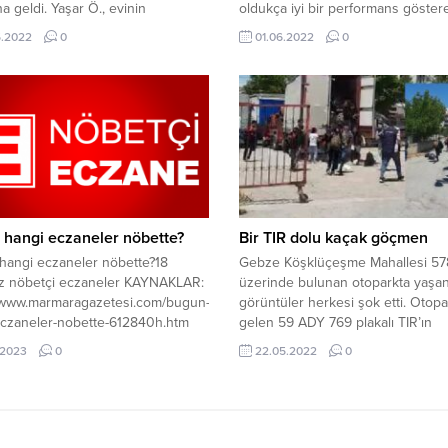
 geldi. Yaşar Ö., evinin
oldukça iyi bir performans göster
nda henüz bilinmeyen nedenle eşi
Play-Off’u şanssız bir şekilde kaçı
5.2022
0
01.06.2022
0
Ö. ile tartışmaya başladı. Tartışma
Belediye Derincespor bugün ola
da eşini bir süre darbeden Yaşar
genel kurulunu yapacak. Kongre,
ndan oturdukları ikinci kattaki evin
Derince Belediyespor Tesisleri’nd
sinden boşluğa itti. Olayı
17.00’de başlayacak. Mevcut başk
r durumu 112 Acil Çağrı
Ahmet Güntepe’nin aday olup
ne bildirdi.YAKALANMASI İÇİN...
olmayacağı henüz resmileşmese 
Güntepe...
hangi eczaneler nöbette?
Bir TIR dolu kaçak göçmen
hangi eczaneler nöbette?18
Gebze Köşklüçeşme Mahallesi 57
 nöbetçi eczaneler KAYNAKLAR:
üzerinde bulunan otoparkta yaşa
//www.marmaragazetesi.com/bugun-
görüntüler herkesi şok etti. Otop
eczaneler-nobette-612840h.htm
gelen 59 ADY 769 plakalı TIR’ın
dorsesinden yüzlerce kaçak göç
.2023
0
22.05.2022
0
çıktığı görüldü. Yaşanan olayı gör
çevredeki vatandaşlar kaçak göç
TIR’dan çıkarken videosunu çekti.
ilgili olarak gazetemizi arayan çev
görgü tanıkları ve vatandaşlar,