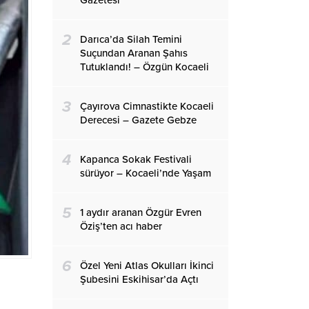
Gazetesi
2
Darıca’da Silah Temini
Suçundan Aranan Şahıs
Tutuklandı! – Özgün Kocaeli
3
Çayırova Cimnastikte Kocaeli
Derecesi – Gazete Gebze
4
Kapanca Sokak Festivali
sürüyor – Kocaeli’nde Yaşam
5
1 aydır aranan Özgür Evren
Öziş’ten acı haber
6
Özel Yeni Atlas Okulları İkinci
Şubesini Eskihisar’da Açtı