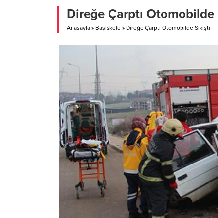
olarak hastaneye kaldırılan Günay Ergen
Direğe Çarptı Otomobilde S
(65), yapılan...
Anasayfa
»
Başiskele
»
Direğe Çarptı Otomobilde Sıkıştı