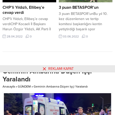
gerçekleşen olayda, tarafların
vefasızlık şair yaptı” dedi. UĞUR
araç içinde beklediği esnada
ARSLAN’A HAYRANLARINDAN...
CHP’li Yıldızlı, Ellibeş’e
3 puan BETASPOR’un
çakarlı lüks araçlarla gelen...
cevap verdi
3 puan BETASPOR’unBu yıl 10.
CHP’li Yıldızlı, Ellibeş’e cevap
kez düzenlenen ve tertip
verdiCHP Kocaeli İl Başkanı
komitesi başkanlığını kentin
Harun Özgür Yıldızlı, AK Parti İl
yetiştirdiği başarılı spor
Başkanı Mehmet Ellibeş’in
adamlarından Metin Özkan’ın
28.04.2022
0
03.06.2022
0
Cumhuriyet Halk Partili
yaptığı Geleneksel Altın Kiraz
belediyelere yönelik eleştirilerini
Futbol Turnuvasında 10’uncu gün
tarihi hatırlatarak yanıtladı.
müsabakaları oynandı.
REKLAMI KAPAT
Geminin Ambarına Düşen Işçi
Yaralandı
Anasayfa
»
GÜNDEM
»
Geminin Ambarına Düşen Işçi Yaralandı