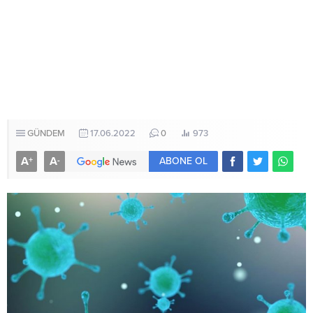
GÜNDEM
17.06.2022
0
973
A
A
+
-
ABONE OL