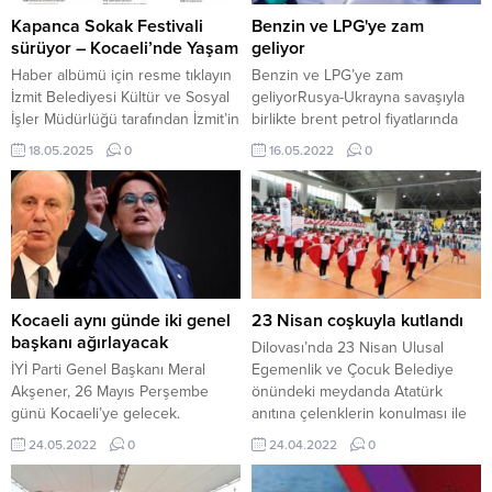
Kapanca Sokak Festivali
Benzin ve LPG'ye zam
sürüyor – Kocaeli’nde Yaşam
geliyor
Haber albümü için resme tıklayın
Benzin ve LPG’ye zam
İzmit Belediyesi Kültür ve Sosyal
geliyorRusya-Ukrayna savaşıyla
İşler Müdürlüğü tarafından İzmit’in
birlikte brent petrol fiyatlarında
tarihi dokusunu canlandırmak
dalgalanma sürerken, benzin ve
18.05.2025
0
16.05.2022
0
adına 15-19 Mayıs tarihlerinde
motorin fiyatları da indirim ve zam
Uluslararası 2. Kapanca Sokak
haberleriyle değişkenlik
Festivali düzenliyor. Bugün saat
gösteriyor.
14.00’da başlayan festivalin ikinci
gününde birbirinden renkli
etkinlikler yapılacak. İzmit
Belediyesi, tüm İzmitlileri bu eşsiz
festivale davet
Kocaeli aynı günde iki genel
23 Nisan coşkuyla kutlandı
ediyor. FESTİVALİN İKİNCİ GÜN
başkanı ağırlayacak
Dilovası’nda 23 Nisan Ulusal
PROGRAMI 14.00...
İYİ Parti Genel Başkanı Meral
Egemenlik ve Çocuk Belediye
Akşener, 26 Mayıs Perşembe
önündeki meydanda Atatürk
günü Kocaeli’ye gelecek.
anıtına çelenklerin konulması ile
Akşener, üç ilçede üye katılım
başladı. Kutlama etkinlikleri daha
24.05.2022
0
24.04.2022
0
törenlerine katılarak yeni
sonra Polisan Spor Salonu’nda
partililere rozet takacak. Akşener,
devam etti. Törene Kaymakam