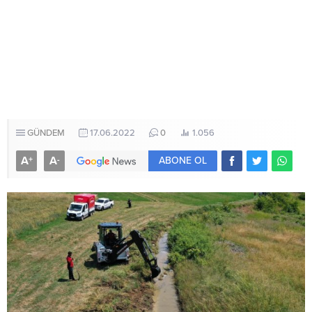
GÜNDEM
17.06.2022
0
1.056
A
A
+
-
ABONE OL