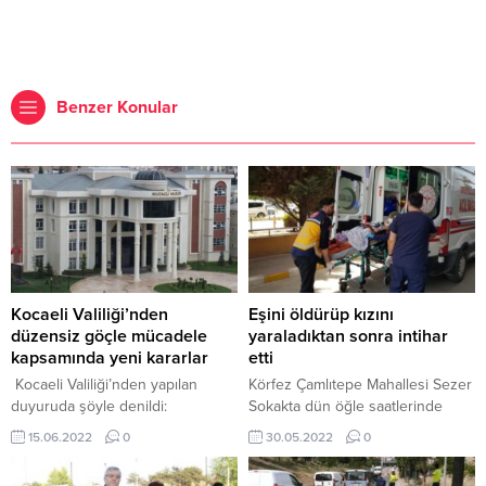
Benzer Konular
Kocaeli Valiliği’nden
Eşini öldürüp kızını
düzensiz göçle mücadele
yaraladıktan sonra intihar
kapsamında yeni kararlar
etti
Kocaeli Valiliği’nden yapılan
Körfez Çamlıtepe Mahallesi Sezer
duyuruda şöyle denildi:
Sokakta dün öğle saatlerinde
Valiliğimizce Düzensiz Göçle
öfkeli koca dehşeti yaşandı.
15.06.2022
0
30.05.2022
0
Mücadele Kapsamında
İddialara göre eşi ile boşanma
Yayımlanan 2022/3 nolu Genel
aşamasında olduğu öğrenilen tır