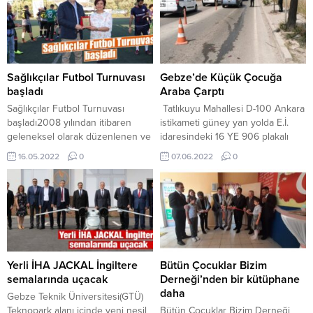
Emir ile ilgili alınan kararlar
şoförü Turan Karslı (55), bir
aşağıya çıkarılmıştır. Türkiye hem
süredir ayrı yaşadığı eşi Güler
coğrafi konumu hem de
Karslı’nın evine geldi. Evde çift
bulunduğu bölgede yaşanan
arasında henüz öğrenilemeyen
krizler nedeniyle göç
bir nedenden dolayı başlayan
hareketliliğinden en çok etkilenen
tartışmanın kavgaya dönüşmesi
Sağlıkçılar Futbol Turnuvası
Gebze’de Küçük Çocuğa
ülkelerin başında bulunmaktadır.
sonucu Turan Karslı, üzerindeki...
başladı
Araba Çarptı
Ülkemiz Suriye, Afganistan ve
Sağlıkçılar Futbol Turnuvası
Tatlıkuyu Mahallesi D-100 Ankara
Afrika ülkeleri başta olmak
başladı2008 yılından itibaren
istikameti güney yan yolda E.İ.
üzere...
geleneksel olarak düzenlenen ve
idaresindeki 16 YE 906 plakalı
yoğun katılımın sağlandığı
hafif ticari araç, yolun karşısına
16.05.2022
0
07.06.2022
0
Sağlıkçılar Futbol Turnuvası’nın
geçmek isteyen B.G’ye (8) çarptı.
13.’sü başladı.
Yaralanan çocuk, sağlık
ekiplerinin müdahalesinin
ardından Fatih Devlet
Hastanesine kaldırıldı. Çocuğun
bir süre önce Tatlıkuyu Vadisi
sosyal tesislerinde ailesinin
yanından kaybolduğu, bulunması
Yerli İHA JACKAL İngiltere
Bütün Çocuklar Bizim
için polise ihbarda bulunulduğu...
semalarında uçacak
Derneği’nden bir kütüphane
daha
Gebze Teknik Üniversitesi(GTÜ)
Teknopark alanı içinde yeni nesil
Bütün Çocuklar Bizim Derneği