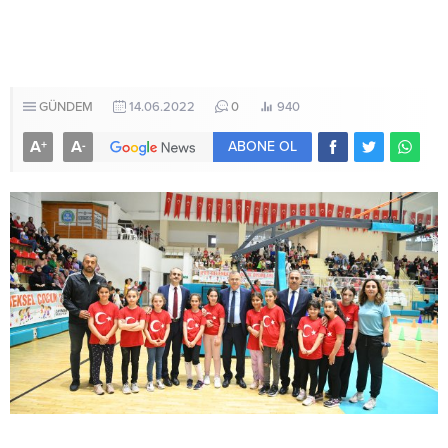
GÜNDEM
14.06.2022
0
940
A
A
+
-
ABONE OL