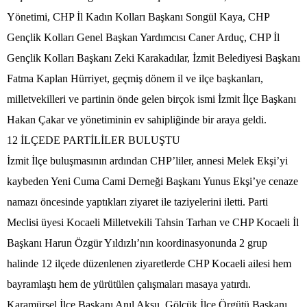
Yönetimi, CHP İl Kadın Kolları Başkanı Songül Kaya, CHP
Gençlik Kolları Genel Başkan Yardımcısı Caner Arduç, CHP İl
Gençlik Kolları Başkanı Zeki Karakadılar, İzmit Belediyesi Başkanı
Fatma Kaplan Hürriyet, geçmiş dönem il ve ilçe başkanları,
milletvekilleri ve partinin önde gelen birçok ismi İzmit İlçe Başkanı
Hakan Çakar ve yönetiminin ev sahipliğinde bir araya geldi.
12 İLÇEDE PARTİLİLER BULUŞTU
İzmit İlçe buluşmasının ardından CHP’liler, annesi Melek Ekşi’yi
kaybeden Yeni Cuma Cami Derneği Başkanı Yunus Ekşi’ye cenaze
namazı öncesinde yaptıkları ziyaret ile taziyelerini iletti. Parti
Meclisi üyesi Kocaeli Milletvekili Tahsin Tarhan ve CHP Kocaeli İl
Başkanı Harun Özgür Yıldızlı’nın koordinasyonunda 2 grup
halinde 12 ilçede düzenlenen ziyaretlerde CHP Kocaeli ailesi hem
bayramlaştı hem de yürütülen çalışmaları masaya yatırdı.
Karamürsel İlçe Başkanı Anıl Aksu, Gölcük İlçe Örgütü Başkanı