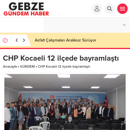
Ortaöğretime Geçiş Tercih ve Yerleştirme Kılavuzu
yayımlandı – Nefes Gazetesi – Kocaeli Haber
CHP Kocaeli 12 ilçede bayramlaştı
Anasayfa
»
GÜNDEM
»
CHP Kocaeli 12 ilçede bayramlaştı