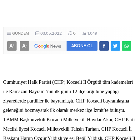
GÜNDEM
03.05.2022
0
1.049
A
A
+
-
ABONE OL
Cumhuriyet Halk Partisi (CHP) Kocaeli İl Örgütü tüm kademeleri
ile Ramazan Bayramı’nın ilk günü 12 ilçe örgütüne yaptığı
ziyaretlerde partililer ile bayramlaştı. CHP Kocaeli bayramlaşma
geleneğini bozmayarak ilk olarak merkez ilçe İzmit’te buluştu.
TBMM Başkanvekili Kocaeli Milletvekili Haydar Akar, CHP Parti
Meclisi üyesi Kocaeli Milletvekili Tahsin Tarhan, CHP Kocaeli İl
Başkanı Harun Özgür Yıldızlı ve eşi Betül Yıldızlı, CHP Kocaeli İl