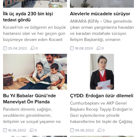
İlk üç ayda 230 bin kişi
Alevlerle mücadele sürüyor
tedavi gördü
ANKARA (İGFA) – Ülke genelinde
Kocaeli’nin ve bölgenin en büyük
çıkan orman yangınlarına havadan
hastanesi olan ve her geçen gün
ve karadan müdahale sürüyor.
büyümeye devam eden Kocaeli
İletişim Başkanlığı, ormanın
Üniversitesi Umuttepe Tıp
kahramanları, hava şartlarının da
25.04.2022
0
18.08.2024
0
Fakültesi Hastanesi, binlerce
etkisiyle ülke genelinde birbiri
insan için şifa kapısı olmayı
ardına başlayan orman
sürdürüyor. Sadece Kocaeli’de
yangınlarını havadan ve karadan
ikamet eden vatandaşların değil
müdahalelerle söndürmeye
çevre illerden de çok sayıda
çalıştığına ilişkin görüntüler
hastanın geldiği Kocaeli
paylaştı. Başkanlıktan yapılan
Üniversitesi Umuttepe Tıp
yazılı açıklamada, orman
Fakültesi Hastanesi
yangınlarına karşı yürütülen
Bu Yıl Babalar Günü’nde
ÇYDD: Erdoğan özür dilemeli
polikliniklerinde 2022 yılının ilk...
söndürme çalışmalarında, 12 ton
Maneviyat Ön Planda
Cumhurbaşkanı ve AKP Genel
su alma...
Pandemi dönemi; sağlığın,
Başkanı Recep Tayyip Erdoğan’ın
sevdiklerini görebilmenin,
Gezi eylemcilerine yönelik
iletişimin ve sosyal yaşamın ne
hakaretlerine bir tepki de Çağdaş
kadar önemli olduğunu hatırlattı.
Yaşamı Destekleme Derneği –
16.06.2022
0
04.06.2022
0
Güzel hediyelerin, hoş jestlerin
ÇYDD Gebze Şube’den geldi.