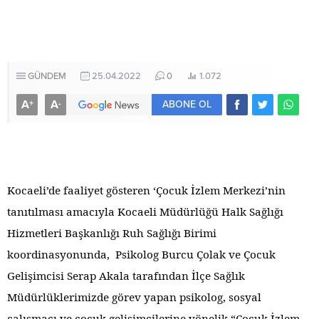
GÜNDEM
25.04.2022
0
1.072
A
A
+
-
ABONE OL
Kocaeli’de faaliyet gösteren ‘Çocuk İzlem Merkezi’nin
tanıtılması amacıyla Kocaeli Müdürlüğü Halk Sağlığı
Hizmetleri Başkanlığı Ruh Sağlığı Birimi
koordinasyonunda, Psikolog Burcu Çolak ve Çocuk
Gelişimcisi Serap Akala tarafından İlçe Sağlık
Müdürlüklerimizde görev yapan psikolog, sosyal
çalışmacı ve çocuk gelişimcilerine yönelik “Çocuk İzlem