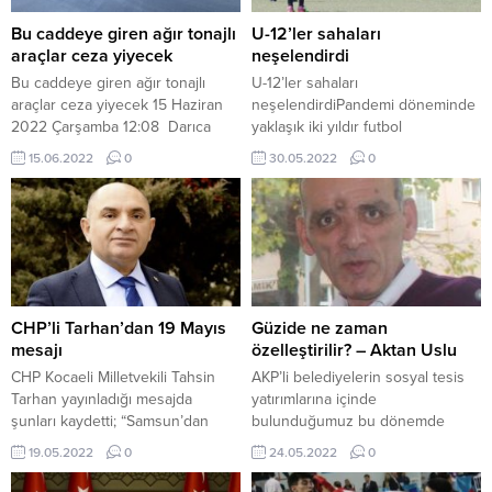
Bu caddeye giren ağır tonajlı
U-12’ler sahaları
araçlar ceza yiyecek
neşelendirdi
Bu caddeye giren ağır tonajlı
U-12’ler sahaları
araçlar ceza yiyecek 15 Haziran
neşelendirdiPandemi döneminde
2022 Çarşamba 12:08 Darıca
yaklaşık iki yıldır futbol
ilçesinde bulunan ve işlek olarak
sahalarından uzak kalan minik
15.06.2022
0
30.05.2022
0
kullanılan Battal Gazi
futbolcular normale dönülmesiyle
Caddesi’nde, vatandaşlar ağır
yeniden sahne almaya başladılar.
tonajlı araçların trafiğe sebep
olduğu gerekçesiyle
Cumhurbaşkanlığı İletişim
Merkezi’ne (CİMER) çok sayıda
şikayet dilekçesi yazdı. Bunun
üzerine harekete geçen yetkililer,
CHP’li Tarhan’dan 19 Mayıs
Güzide ne zaman
ağır tonajlı araçların
mesajı
özelleştirilir? – Aktan Uslu
güzergahlarını değiştirerek,...
CHP Kocaeli Milletvekili Tahsin
AKP’li belediyelerin sosyal tesis
Tarhan yayınladığı mesajda
yatırımlarına içinde
şunları kaydetti; “Samsun’dan
bulunduğumuz bu dönemde
Anadolu’ya yayılan bağımsızlık ve
ağırlık vermesi belediyelerin
19.05.2022
0
24.05.2022
0
özgürlük mücadelesinin itici gücü
kendi yerel projelerinden çok bir
19 Mayıs Ruhu, özgür ve
genel merkez projesini