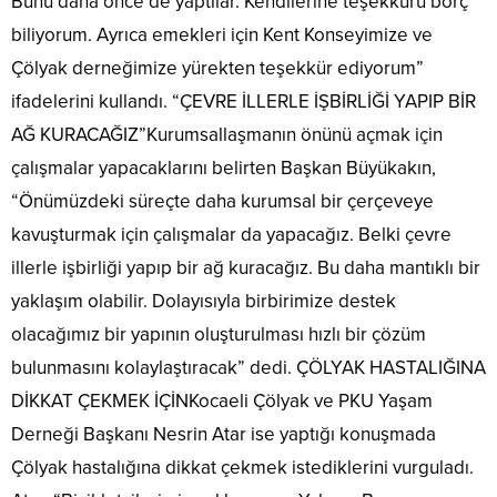
Bunu daha önce de yaptılar. Kendilerine teşekkürü borç
biliyorum. Ayrıca emekleri için Kent Konseyimize ve
Çölyak derneğimize yürekten teşekkür ediyorum”
ifadelerini kullandı. “ÇEVRE İLLERLE İŞBİRLİĞİ YAPIP BİR
AĞ KURACAĞIZ”Kurumsallaşmanın önünü açmak için
çalışmalar yapacaklarını belirten Başkan Büyükakın,
“Önümüzdeki süreçte daha kurumsal bir çerçeveye
kavuşturmak için çalışmalar da yapacağız. Belki çevre
illerle işbirliği yapıp bir ağ kuracağız. Bu daha mantıklı bir
yaklaşım olabilir. Dolayısıyla birbirimize destek
olacağımız bir yapının oluşturulması hızlı bir çözüm
bulunmasını kolaylaştıracak” dedi. ÇÖLYAK HASTALIĞINA
DİKKAT ÇEKMEK İÇİNKocaeli Çölyak ve PKU Yaşam
Derneği Başkanı Nesrin Atar ise yaptığı konuşmada
Çölyak hastalığına dikkat çekmek istediklerini vurguladı.