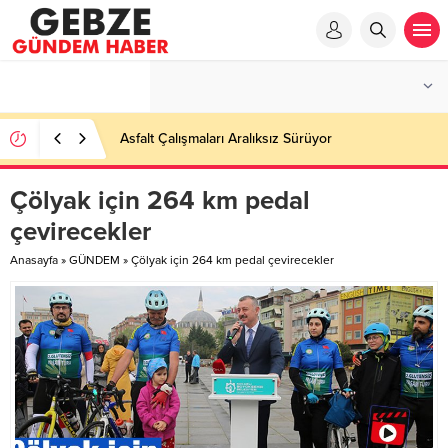
Ortaöğretime Geçiş Tercih ve Yerleştirme Kılavuzu
yayımlandı – Nefes Gazetesi – Kocaeli Haber
Çölyak için 264 km pedal
çevirecekler
Anasayfa
»
GÜNDEM
»
Çölyak için 264 km pedal çevirecekler