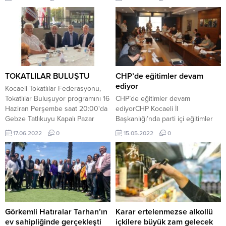
Ancak ekmeğe gelen zamların
ardından Halk Ekmeğe de zam
gelmesi kaçınılmaz oldu.
Geçtiğimiz yıldan bu yana türlü
zamların geldiği Halk Ekmeğe son
olarak bir gizli zam daha yapıldı.
Geçtiğimiz perşembe...
TOKATLILAR BULUŞTU
CHP’de eğitimler devam
ediyor
Kocaeli Tokatlılar Federasyonu,
Tokatlılar Buluşuyor programını 16
CHP’de eğitimler devam
Haziran Perşembe saat 20:00'da
ediyorCHP Kocaeli İl
Gebze Tatlıkuyu Kapalı Pazar
Başkanlığı’nda parti içi eğitimler
yerinde düzenledi.
son sürat devam ediyor.
17.06.2022
0
15.05.2022
0
Görkemli Hatıralar Tarhan’ın
Karar ertelenmezse alkollü
ev sahipliğinde gerçekleşti
içkilere büyük zam gelecek