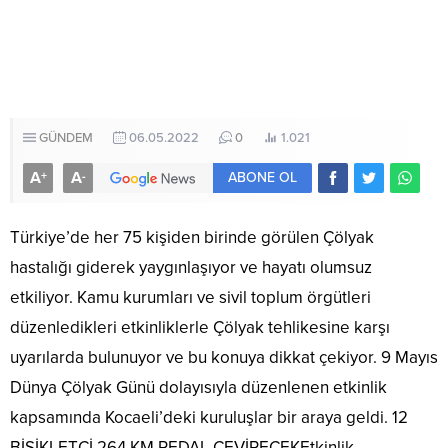
GÜNDEM
06.05.2022
0
1.021
A
A
+
-
ABONE OL
Türkiye’de her 75 kişiden birinde görülen Çölyak
hastalığı giderek yaygınlaşıyor ve hayatı olumsuz
etkiliyor. Kamu kurumları ve sivil toplum örgütleri
düzenledikleri etkinliklerle Çölyak tehlikesine karşı
uyarılarda bulunuyor ve bu konuya dikkat çekiyor. 9 Mayıs
Dünya Çölyak Günü dolayısıyla düzenlenen etkinlik
kapsamında Kocaeli’deki kuruluşlar bir araya geldi. 12
BİSİKLETÇİ 264 KM PEDAL ÇEVİRECEKEtkinlik