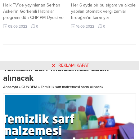
Halk TV’de yayınlanan Serhan
Her 6 ayda bir bu sigara ve alkole
Asker’in Görkemli Hatıralar
yapılan otomatik vergi zamlar
programı dün CHP PM Üyesi ve
Erdoğan’ın kararıyla
Kocaeli Milletvekili Tahsin
ertelenmezse temmuz ayında
08.05.2022
0
16.05.2022
0
Tarhan’ın ev sahipliğinde Darıca
biraya 12, şaraba 23 ve rakı gibi
Hegsagone Otel’de
yüksek alkollü içkilere 100 liraya
gerçekleştirildi. Programa Kardeş
kadar zam gelebilir. 4760 sayılı
Türküler müzik grubu, yazar
Özel Tüketim Vergisi Kanununun
Ahmet Ümit ve CHP PM Üyesi ve
12. maddesinin 3. fıkrası uyarınca,
Kocaeli Milletvekili Tahsin Tarhan
Kanuna ekli (III) sayılı listedeki
REKLAMI KAPAT
Temizlik sarf malzemesi satın
katılırken izleyici olarak TBMM
mallar için...
Başkanvekili Haydar Akar, CHP
alınacak
Kocaeli İl...
Anasayfa
»
GÜNDEM
»
Temizlik sarf malzemesi satın alınacak