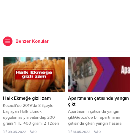
Benzer Konular
Halk Ekmeğe gizli zam
Apartmanın çatısında yangın
çıktı
Kocaeli’de 2019’da 8 ilçeyle
başlayan Halk Ekmek
Apartmanın çatısında yangın
uygulamasıyla vatandaş 200
çıktıGebze’de bir apartmanın
gramı 1 TL, 400 gramı 2 TL’den
çatısında çıkan yangın hasara
ekmeğe ulaşmaya başlamıştı.
neden oldu.
09.05.2022
0
31.05.2022
0