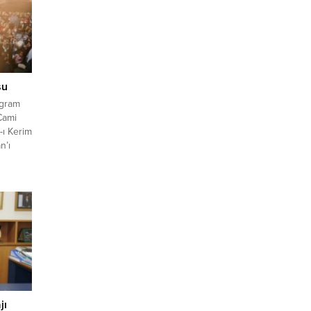
su
ogram
 Cami
-ı Kerim
n’ı
i olan
ir,
amin
ya ve
ed Ali
jı