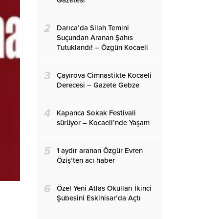
Gazetesi
2
Darıca’da Silah Temini
Suçundan Aranan Şahıs
Tutuklandı! – Özgün Kocaeli
3
Çayırova Cimnastikte Kocaeli
Derecesi – Gazete Gebze
4
Kapanca Sokak Festivali
sürüyor – Kocaeli’nde Yaşam
5
1 aydır aranan Özgür Evren
Öziş’ten acı haber
6
Özel Yeni Atlas Okulları İkinci
Şubesini Eskihisar’da Açtı