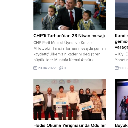
CHP’li Tarhan’dan 23 Nisan mesajı
Kandır
gemid
CHP Parti Meclisi Üyesi ve Kocaeli
varage
Milletvekili Tahsin Tarhan mesajda şunları
kaydetti;“Ülkemizin kaderini değiştiren
– Kıyı 
büyük lider Mustafa Kemal Atatürk
Yöneti
bundan tam 102 sene önce, 23 Nisan
– “Türk
23.04.2022
0
10.06
1920 tarihinde açılan Türkiye Büyük
römorkö
Millet Meclisinde; milli mücadele
hizmetl
sürecinde gerekli kanunları çıkarmış,
yardımc
düzenli orduyu kurmuş, Kuvayı Milliye ile
yapmakt
ordunun bütünleşmesini sağlamış
134 kiş
ve Kurtuluş Savaşı’nı zaferle
Bakanlı
taçlandırmıştır. TBMM...
Müdürl
gerçekle
Hadis Okuma Yarışmasında Ödüller
Büyük