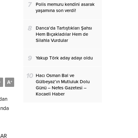
7
Polis memuru kendini asarak
yaşamına son verdi!
8
Darıca’da Tartıştıkları Şahsı
Hem Bıçakladılar Hem de
Silahla Vurdular
9
Yakup Törk aday adayı oldu
10
Hacı Osman Bal ve
Gülbeyaz’ın Mutluluk Dolu
A
-
+
Günü – Nefes Gazetesi –
Kocaeli Haber
ndan
ında
AKAR