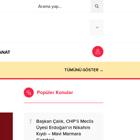
ANAT
ocaeli Haber
TÜMÜNÜ GÖSTER →
Popüler Konular
1
Başkan Çalık, CHP’li Meclis
Üyesi Erdoğan’ın Nikahını
Kıydı – Mavi Marmara