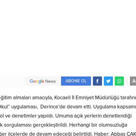
A
ABONE OL
eğitim almaları amacıyla, Kocaeli İl Emniyet Müdürlüğü tarafı
i Okul” uygulaması, Derince’de devam etti. Uygulama kapsam
ol ve denetimler yapıldı. Umuma açık yerlerin denetlendiği
k sorgulaması gerçekleştirildi. Herhangi bir olumsuzluğa
diğer ilçelerde de devam edeceği belirtildi. Haber: Abbas Ç