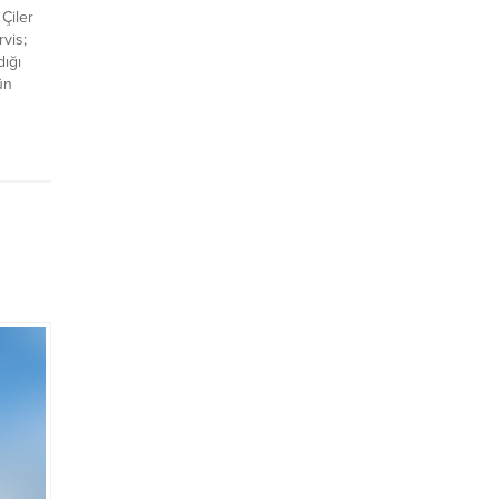
Çiler
rvis;
dığı
ün
in
 bir
ayıs
 Günü
11
...