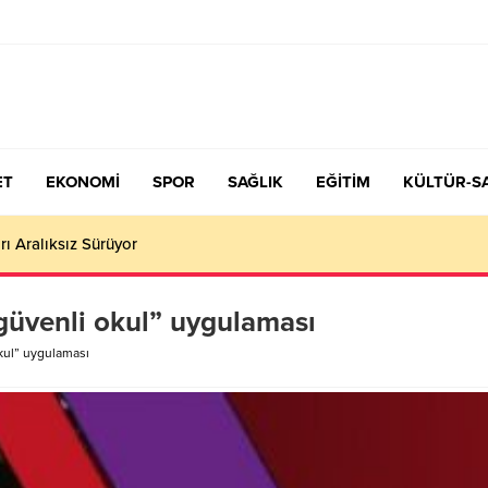
ET
EKONOMİ
SPOR
SAĞLIK
EĞİTİM
KÜLTÜR-S
çiş Tercih ve Yerleştirme Kılavuzu yayımlandı – Nefes Gazetesi – K
“güvenli okul” uygulaması
okul” uygulaması