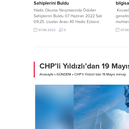
Sahiplerini Buldu
bilgis
Hadis Okuma Yarışmasında Ödüller
Kocaeli
Sahiplerini Buldu 07 Haziran 2022 Salı
geneli
09:25 Liseler Arası 40 Hadis Ezbere
muhtarı
Okuma Yarışması’nda dereceye giren
Mahalle
07.06.2022
0
07.06
öğrenciler belli oldu. Gebze Kültür
hizmett
Merkezi’nde düzenlenen ödül törenine
bilgisa
Gebze Belediye Başkanı Zinnur
Uluslar
Büyükgöz, İlçe Milli Eğitim Müdürü Şener
gerçekl
Doğan, okul müdürleri, belediye başkan
Belediy
yardımcıları, öğretmenler ve öğrenciler
büyükşeh
CHP’li Yıldızlı’dan 19 Mayı
katıldı. İlçe...
Törende
olarak b
Anasayfa
»
GÜNDEM
»
CHP’li Yıldızlı’dan 19 Mayıs mesajı
merkezi