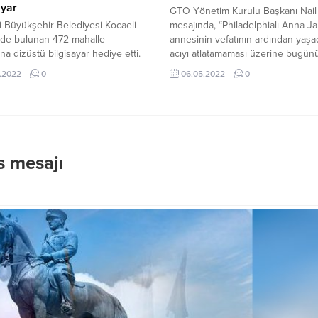
ayar
GTO Yönetim Kurulu Başkanı Nail 
 Büyükşehir Belediyesi Kocaeli
mesajında, “Philadelphialı Anna Ja
nde bulunan 472 mahalle
annesinin vefatının ardından yaşa
na dizüstü bilgisayar hediye etti.
acıyı atlatamaması üzerine bugün
lerde vatandaşlara verilen
anneler günü olarak kutlanması iç
.2022
0
06.05.2022
0
e kullanılmak üzere verilen
1907’de bir kampanya başlatmış ve
yarların dağıtım töreni Kocaeli
sene sonra söz konusu ülkede m
arası Kongre Merkezi’nde
ayının ikinci pazar günü, Anneler
eştirildi. Törene Büyükşehir
olarak kutlanmaya başlanmıştır. 19
e Başkanı Tahir Büyükakın,
tarihinde hemen hemen her ülkede
ir yetkilileri ve muhtarlar katıldı.
s mesajı
 12 ilçeden 15 muhtara temsili
ilgisayarları verilirken, kongre
nde kurulan...