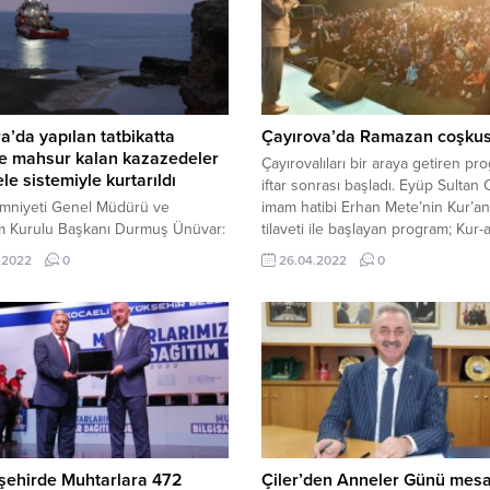
a’da yapılan tatbikatta
Çayırova’da Ramazan coşku
e mahsur kalan kazazedeler
Çayırovalıları bir araya getiren pr
le sistemiyle kurtarıldı
iftar sonrası başladı. Eyüp Sultan
Emniyeti Genel Müdürü ve
imam hatibi Erhan Mete’nin Kur’an
m Kurulu Başkanı Durmuş Ünüvar:
tilaveti ile başlayan program; Kur-a
 boğazları bölgesinde kılavuzluk,
Kerim’i güzel okuma Dünya 1.likler
.2022
0
26.04.2022
0
rcülük, tahlisiye ve gemi trafik
Abdurrahman Bozan ve Mehmet Bil
eri sistemi, fenerler ve seyir
Ayasofya Camii imam hatibi Büny
ılarında otorite olarak görev
Topçuoğlu, Mevlüthan Mustafa Ka
ayız. Son 10 yılda denizde 5 bin
Deva Ulu Camii müezzini Muhamm
iyi kurtardık” Ulaştırma ve Altyapı
Akgün...
ğı Kıyı Emniyeti Genel
üğünce Kandıra’da
ştirilen...
şehirde Muhtarlara 472
Çiler’den Anneler Günü mesa