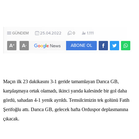
GÜNDEM
25.04.2022
0
1.111
A
A
+
-
ABONE OL
Maçın ilk 23 dakikasını 3-1 geride tamamlayan Darıca GB,
karşılaşmaya ortak olamadı, ikinci yarıda kalesinde bir gol daha
gördü, sahadan 4-1 yenik ayrıldı. Temsilcimizin tek golünü Fatih
Şerifoğlu attı. Darıca GB, gelecek hafta Orduspor deplasmanına
çıkacak.