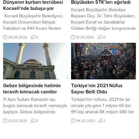
A.Yüksel Cad. Belsa Plaza A
yaptı. Kazada gelin ve damat ile
Dünyanın kurban tecrübesi
Büyükakın STK’ları ağırladı
Blok...
kız...
Kocaeli’nde buluşu-yor
Kocaeli Büyükşehir Belediye
Kocaeli Büyükşehir Belediyesi,
Başkanı Doç. Dr. Tahir Büyükakın,
Kocaeli Üniversitesi İlahiyat
Kocaeli Esnaf ve Sanatkârlar
Fakültesi ve İHH İnsani Yardım
Odaları Birliği olağan kongresinde
Vakfı tarafından düzenlenen
yeniden seçilen Kadir Durmuş ve
08.06.2022
0
18.05.2022
0
‘’Kurban’’ konulu 2. Uluslararası
yönetiminin yanı sıra Sağlık-İş
İslam Kültür ve Medeniyet
Sendikası Başkanı Sedat Balkan
Sempozyumu, Kocaeli Kongre
ile Kocaeli Fotoğraf Sanatı Dernek
Merkezinde yoğun katılım ile
Başkanı Duygu Nazire Kaşıkçı ve
başladı. Onursal Başkanlığını İHH
yönetimlerini makamında konuk
Genel Başkanı Bülent Yıldırım,
etti. Çocuğundan gencine,
Kocaeli Üniversitesi Rektörü Prof.
kadınından yaşlısına her yaştan
Dr. Sadettin Hülagü ve Kocaeli
insanın...
Gebze bölgesinde hatimle
Türkiye’nin 2021 Nüfus
Büyükşehir Belediye Başkanı
teravih kılınacak camiler
Sayısı Belli Oldu
Doç....
11 Ayın Sultanı Ramazan ayı,
Türkiye’nin nüfusu, 2021’de bir
bugün kılınacak teravih namazıyla
önceki yıla göre 1 milyon 65 bin
başlıyor. Gebze bölgesinde
911 kişi artarak 84 milyon 680 bin
hatimle teravih namazı kılınacak
273 kişiye ulaştı. Türkiye’de
22.03.2023
0
04.02.2022
1
camiler de belli oldu. Tüm
ikamet eden nüfus, 31 Aralık 2021
Türkiye’de olduğu gibi Gebze
tarihi itibarıyla bir önceki yıla göre
bölgesindeki camilerde ilk teravih
1 milyon 65 bin 911 kişi artarak 84