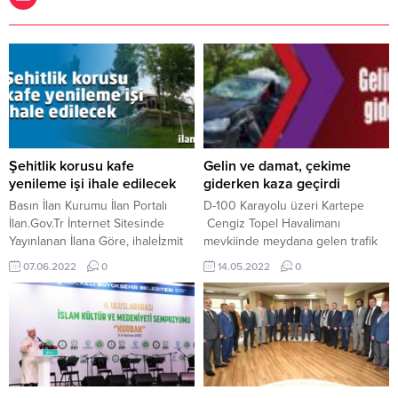
Şehitlik korusu kafe
Gelin ve damat, çekime
yenileme işi ihale edilecek
giderken kaza geçirdi
Basın İlan Kurumu İlan Portalı
D-100 Karayolu üzeri Kartepe
İlan.Gov.Tr İnternet Sitesinde
Cengiz Topel Havalimanı
Yayınlanan İlana Göre, ihaleİzmit
mevkiinde meydana gelen trafik
Belediyesi Fen İşleri Müdürlüğü
kazasında, düğünden birkaç saat
07.06.2022
0
14.05.2022
0
İzmit İlçesi Hacı Hızır Mahallesi
önce fotoğraf çekimi için
Devran Caddesi 4164 Ada 1
Sakarya’dan Kocaeli’ne geldikleri
Parselde Bağçeşme Şehitlik
öğrenilen Enes Konuk ve
Korusu Kafe Yenileme Yapım
Sümeyye Yılgın ile damadın ve
İşi yapım işi 08.06.2022
gelinin kız kardeşleri Melike
saat:11.00’da İzmit Belediyesi Fen
Konuk ile Medine Yılgın’ın
İşleri Müdürlüğü Ömerağa Mah.
içerisinde bulunduğu araç kaza