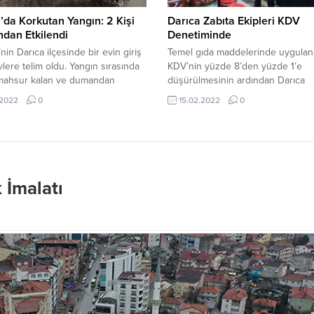
’da Korkutan Yangın: 2 Kişi
Darıca Zabıta Ekipleri KDV
dan Etkilendi
Denetiminde
’nin Darıca ilçesinde bir evin giriş
Temel gıda maddelerinde uygulan
evlere telim oldu. Yangın sırasında
KDV’nin yüzde 8’den yüzde 1’e
 mahsur kalan ve dumandan
düşürülmesinin ardından Darıca
n 2 kişiyi itfaiye ekipleri kurtardı.
Belediyesi zabıta ekipleri denetiml
.2022
0
15.02.2022
0
 Kocaeli’nin Darıca ilçesi
sürdürüyor. Denetim kapsamında e
ikuyu Mahallesi
gıda ürünlerine indirim yapılıp
ler Sokak üzerinde bulunan 5
yapılmadığı, ürün fiyatlarının
ir binada meydana geldi. Edinilen
karşılaştırılması, etiket fiyatı ile ka
 göre, binanın giriş katında henüz
fiyatının tutup tutmadığı ve son ku
nemeyen bir sebeple yangın çıktı.
tarihi gibi konularda kontroller
İmalatı
n kısa sürede büyümesi...
gerçekleştirdi. Darıca Belediyesi 
Müdürlüğü tarafından yapılan yazılı