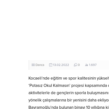
Darıca
13.02.2022
0
1.697
Kocaeli’nde eğitim ve spor kalitesinin yükse
‘Potasız Okul Kalmasın’ projesi kapsamında o
aktivitelerle de gençlerin sporla buluşmasın
yönelik çalışmalarına bir yenisini daha ekliy
Bayramoğlu’nda bulunan binayı 10 yıllığına k