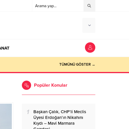
ANAT
ocaeli Haber
TÜMÜNÜ GÖSTER →
Popüler Konular
1
Başkan Çalık, CHP’li Meclis
Üyesi Erdoğan’ın Nikahını
Kıydı – Mavi Marmara