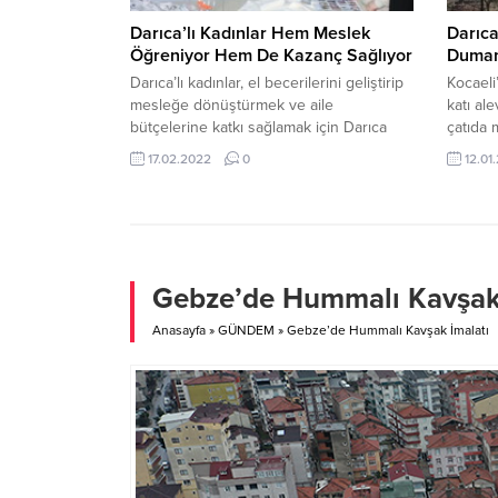
Darıca’lı Kadınlar Hem Meslek
Darıca
Öğreniyor Hem De Kazanç Sağlıyor
Duman
Darıca’lı kadınlar, el becerilerini geliştirip
Kocaeli
mesleğe dönüştürmek ve aile
katı al
bütçelerine katkı sağlamak için Darıca
çatıda
Belediyesi’nin düzenlediği kurslarda
etkilene
17.02.2022
0
12.01
buluşuyor. Eşiyle birlikte kursları ziyaret
Yangın,
eden Belediye Başkanı Muzaffer Bıyık,
Zincirl
kadınların meslek öğrenirken ekonomik
Kahveci
kazanç da sağlayacakları bir sistem
katlı b
oluşturacaklarını söyledi. Darıca
bilgiye
Belediyesi, kadınların daha fazla
belirle
Gebze’de Hummalı Kavşak 
istihdama katılımını sağlamak amacıyla
Yangını
ücretsiz olarak çeşitli...
Anasayfa
»
GÜNDEM
»
Gebze’de Hummalı Kavşak İmalatı