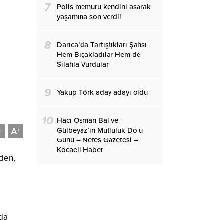
7
Polis memuru kendini asarak
yaşamına son verdi!
8
Darıca’da Tartıştıkları Şahsı
Hem Bıçakladılar Hem de
Silahla Vurdular
9
Yakup Törk aday adayı oldu
10
Hacı Osman Bal ve
Gülbeyaz’ın Mutluluk Dolu
A
-
+
Günü – Nefes Gazetesi –
Kocaeli Haber
eden,
nda