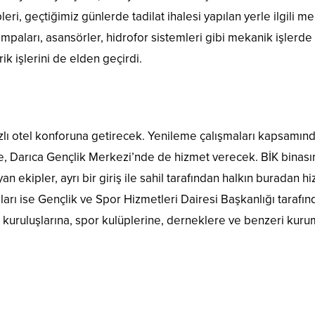
eri, geçtiğimiz günlerde tadilat ihalesi yapılan yerle ilgili m
mpaları, asansörler, hidrofor sistemleri gibi mekanik işlerde
rik işlerini de elden geçirdi.
ızlı otel konforuna getirecek. Yenileme çalışmaları kapsamın
fte, Darıca Gençlik Merkezi’nde de hizmet verecek. BİK binası
 ekipler, ayrı bir giriş ile sahil tarafından halkın buradan h
ları ise Gençlik ve Spor Hizmetleri Dairesi Başkanlığı tarafı
 kuruluşlarına, spor kulüplerine, derneklere ve benzeri kuru