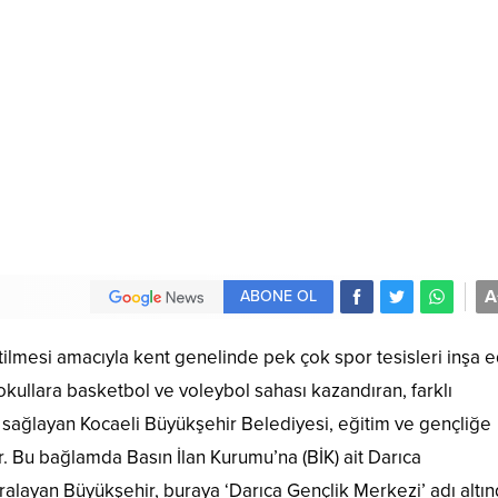
A
ABONE OL
ltilmesi amacıyla kent genelinde pek çok spor tesisleri inşa 
kullara basketbol ve voleybol sahası kazandıran, farklı
ı sağlayan Kocaeli Büyükşehir Belediyesi, eğitim ve gençliğe
or. Bu bağlamda Basın İlan Kurumu’na (BİK) ait Darıca
iralayan Büyükşehir, buraya ‘Darıca Gençlik Merkezi’ adı altı