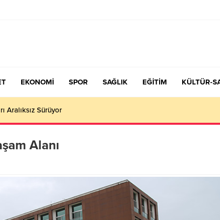
ET
EKONOMİ
SPOR
SAĞLIK
EĞİTİM
KÜLTÜR-S
çiş Tercih ve Yerleştirme Kılavuzu yayımlandı – Nefes Gazetesi – K
aşam Alanı