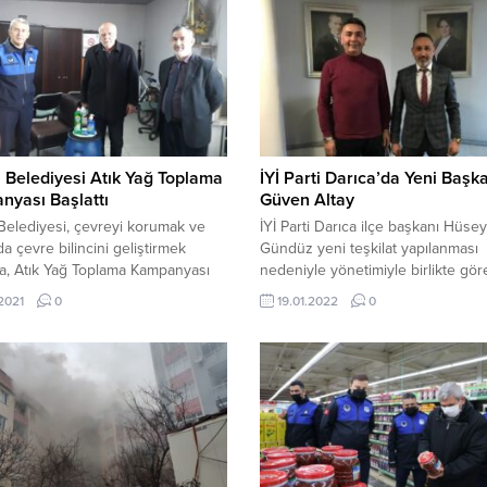
 Belediyesi Atık Yağ Toplama
İYİ Parti Darıca’da Yeni Başk
nyası Başlattı
Güven Altay
Belediyesi, çevreyi korumak ve
İYİ Parti Darıca ilçe başkanı Hüsey
a çevre bilincini geliştirmek
Gündüz yeni teşkilat yapılanması
a, Atık Yağ Toplama Kampanyası
nedeniyle yönetimiyle birlikte gö
. Kampanya ile 5 litre atık yağ
istifa etmişti. İYİ Parti Darıca İlçe
.2021
0
19.01.2022
0
n vatandaşlara deterjan ve sürpriz
Teşkilatı’nda yeni başkan Güven A
er verilecek. Darıca Belediyesi,
oldu. İYİ Parti Kocaeli İl Teşkilatı’n
i korumak ve toplumda çevre
erken seçim öncesi teşkilatlarda 
i geliştirmek amacıyla sıfır atık
yapılanma çalışmaları devam ediyo
yasına destek kapsamında
Kandıra ilçe başkanı Hilal Kübra Al
 muhtarlıklarına atık yağ toplama
ve Çayırova ilçe...
 dağıttı....