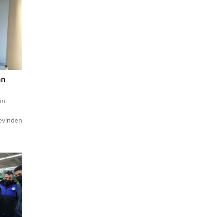
an
in
revinden
ltay
da olası
yeni
r.
tınay