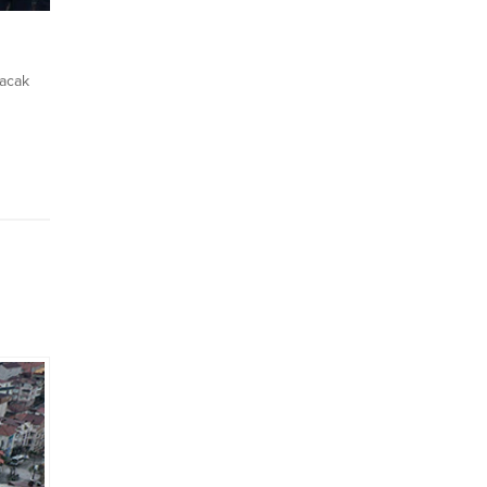
acak
erini
kipler;
sa
llanım
Zabıta
...