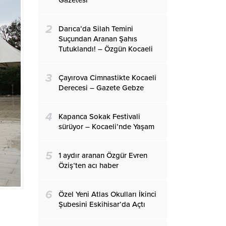
Gazetesi
2
Darıca’da Silah Temini
Suçundan Aranan Şahıs
Tutuklandı! – Özgün Kocaeli
3
Çayırova Cimnastikte Kocaeli
Derecesi – Gazete Gebze
4
Kapanca Sokak Festivali
sürüyor – Kocaeli’nde Yaşam
5
1 aydır aranan Özgür Evren
Öziş’ten acı haber
6
Özel Yeni Atlas Okulları İkinci
Şubesini Eskihisar’da Açtı