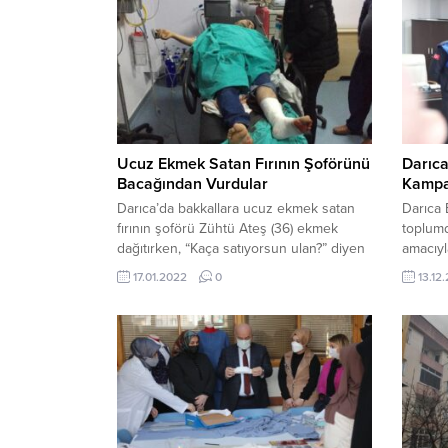
Ucuz Ekmek Satan Fırının Şoförünü
Darıca
Bacağından Vurdular
Kampa
Darıca’da bakkallara ucuz ekmek satan
Darıca 
fırının şoförü Zühtü Ateş (36) ekmek
toplumd
dağıtırken, “Kaça satıyorsun ulan?” diyen
amacıyl
kişi tarafından tabancayla bacağından
başlattı
17.01.2022
0
13.12
vuruldu. Olay, sabah saatlerinde, Darıca
toplaya
ilçesi Kazım Karabekir Mahallesi’nde
hediyel
meydana geldi. Bir fırında çalışan Zühtü
çevrey
Ateş, bakkala ekmek getirdiği sırada 2
bilincin
kişi yanına geldi. “Ekmeği kaça satıyorsun
kampan
ulan?” diye soran kişi...
mahalle
bidonları