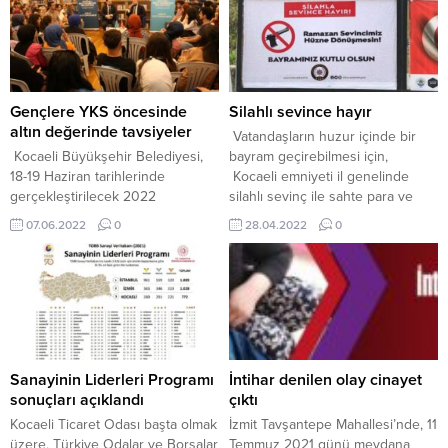
Gençlere YKS öncesinde
Silahlı sevince hayır
altın değerinde tavsiyeler
Vatandaşların huzur içinde bir
Kocaeli Büyükşehir Belediyesi,
bayram geçirebilmesi için,
18-19 Haziran tarihlerinde
Kocaeli emniyeti il genelinde
gerçekleştirilecek 2022
silahlı sevinç ile sahte para ve
Yükseköğretim Kurumları
dolandırıcılık olaylarına karşı bir
07.06.2022
0
28.04.2022
0
Sınavı’na (YKS) sayılı günler kala
dizi tedbirler aldı. Kocaeli İl
Türkiye’nin en iyi hocalarını
Emniyet Müdürlüğü ekipleri,
gençlerle buluşturdu. “Benim
özellikle “Silahla Sevince Hayır”
Hocam” grubundan eğitimci
isimli proje çerçevesinde,
Bayram Meral ve Ramazan Yetgin,
vatandaşları bilgilendirmek ve
“Kütüphane’de Bir Akşam”
toplumda farkındalık uyandırmak
etkinliğinin bu ayki konuğu oldu.
amacıyla, il genelinde pek çok
Öğrencilerin yoğun ilgi gösterdiği
noktaya afişler astı. ...
Sanayinin Liderleri Programı
İntihar denilen olay cinayet
söyleşide eğitimciler, sınav öncesi
sonuçları açıklandı
çıktı
ve sınav anında yapılması...
Kocaeli Ticaret Odası başta olmak
İzmit Tavşantepe Mahallesi’nde, 11
üzere, Türkiye Odalar ve Borsalar
Temmuz 2021 günü meydana