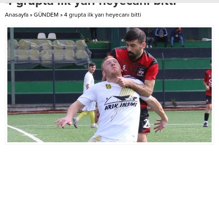
4 grupta ilk yarı heyecanı bitti
yapılan kongre sonrası Kulüp
Anasayfa
»
GÜNDEM
»
4 grupta ilk yarı heyecanı bitti
Başkanlığı koltuğuna oturan
Dilovası...