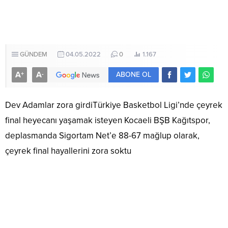
GÜNDEM
04.05.2022
0
1.167
A
A
+
-
ABONE OL
Dev Adamlar zora girdiTürkiye Basketbol Ligi’nde çeyrek
final heyecanı yaşamak isteyen Kocaeli BŞB Kağıtspor,
deplasmanda Sigortam Net’e 88-67 mağlup olarak,
çeyrek final hayallerini zora soktu