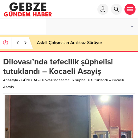
Ortaöğretime Geçiş Tercih ve Yerleştirme Kılavuzu
yayımlandı – Nefes Gazetesi – Kocaeli Haber
Dilovası’nda tefecilik şüphelisi
tutuklandı – Kocaeli Asayiş
Anasayfa
»
GÜNDEM
»
Dilovası’nda tefecilik şüphelisi tutuklandı – Kocaeli
Asayiş