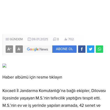
GÜNDEM
09.01.2025
0
702
A
A
+
-
ABONE OL
Haber albümü için resme tıklayın
Kocaeli İl Jandarma Komutanlığı’na bağlı ekipler, Dilovası
ilçesinde yaşayan M.S.’nin tefecilik yaptığını tespit etti.
M.S.’nin ev ve iş yerinde yapılan aramada, 42 senet ve