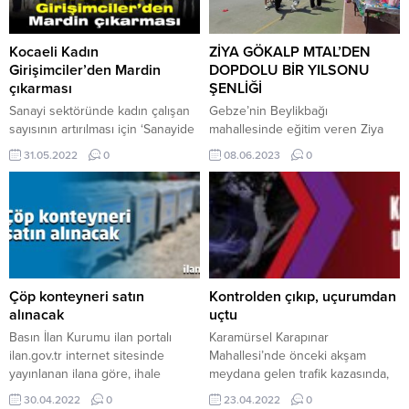
Kocaeli Kadın
ZİYA GÖKALP MTAL’DEN
Girişimciler’den Mardin
DOPDOLU BİR YILSONU
çıkarması
ŞENLİĞİ
Sanayi sektöründe kadın çalışan
Gebze’nin Beylikbağı
sayısının artırılması için ‘Sanayide
mahallesinde eğitim veren Ziya
Kadın Eli ‘ projesini
Gökalp Mesleki ve Teknik
31.05.2022
0
08.06.2023
0
yaygınlaştırmaya çalışan, projenin
Anadolu Lisesi pandemi
geniş kitlelere ulaşmasını
nedeniyle birkaç senedir
hedefleyen TOBB Kocaeli Kadın
yapamadığı yılsonu etkinliğini bu
Girişimciler İcra Kurulu Üyeleri, bu
yıl kapsamlı olarak gerçekleştirdi.
kez çeşitli temaslarda bulunmak
Protokolle birlikte velilerin de
ve projelerini anlatmak üzere
katıldığı programda birbirinden
Mardin’e heyet ziyareti düzenledi.
güzel etkinlikler ve sergiler yer
İcra Kurlu Başkanı Nurcan Babalık
aldı. Yöresel halk oyunları ile
Çöp konteyneri satın
Kontrolden çıkıp, uçurumdan
ve icra kurulu üyeleri ilk olarak,...
başlayan etkinlik kaşık oyunu
alınacak
uçtu
izleyenlerin dikkatini çekti.
Basın İlan Kurumu ilan portalı
Karamürsel Karapınar
Katılımcıların ilgiyle...
ilan.gov.tr internet sitesinde
Mahallesi’nde önceki akşam
yayınlanan ilana göre, ihale
meydana gelen trafik kazasında,
Gebze Belediyesi Temizlik İşleri
Tuncay Serttürk(45) idaresindeki
30.04.2022
0
23.04.2022
0