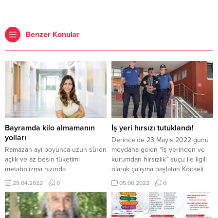
Benzer Konular
Bayramda kilo almamanın
İş yeri hırsızı tutuklandı!
yolları
Derince’de 23 Mayıs 2022 günü
Ramazan ayı boyunca uzun süren
meydana gelen “İş yerinden ve
açlık ve az besin tüketimi
kurumdan hırsızlık” suçu ile ilgili
metabolizma hızında
olarak çalışma başlatan Kocaeli
yavaşlamalara neden olabilir.
Polisi, yapmış oldukları
29.04.2022
0
05.06.2022
0
Kişilerin Ramazan ayından sonra
incelemeler sonucunda zanlının
hızlı bir şekilde eski yeme
F.K olduğunu tespit etti. Olayın
düzenine dönmelerinin kilo
şüphelisinin yakalanması amacıyla
artışını etkilediğini belirten
başlatılan çalışmalar sonucu,