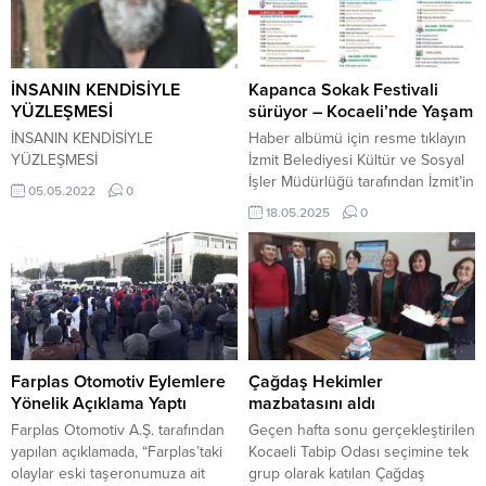
Anadolu Sağlık Merkezi
önceki gün yakalanan ve adli
Beslenme ve Diyet Uzmanı Başak
merciilere sevk edilen zanlı F.K.
İnsel Aydın, “Ramazan’da azalan
tutuklanarak cezaevine
öğün sayısının bayramla birlikte
gönderildi.Haber: Abbas...
İNSANIN KENDİSİYLE
Kapanca Sokak Festivali
artması mide ağrısı, şişkinlik,...
YÜZLEŞMESİ
sürüyor – Kocaeli’nde Yaşam
İNSANIN KENDİSİYLE
Haber albümü için resme tıklayın
YÜZLEŞMESİ
İzmit Belediyesi Kültür ve Sosyal
İşler Müdürlüğü tarafından İzmit’in
05.05.2022
0
tarihi dokusunu canlandırmak
18.05.2025
0
adına 15-19 Mayıs tarihlerinde
Uluslararası 2. Kapanca Sokak
Festivali düzenliyor. Bugün saat
14.00’da başlayan festivalin ikinci
gününde birbirinden renkli
etkinlikler yapılacak. İzmit
Belediyesi, tüm İzmitlileri bu eşsiz
festivale davet
Farplas Otomotiv Eylemlere
Çağdaş Hekimler
ediyor. FESTİVALİN İKİNCİ GÜN
Yönelik Açıklama Yaptı
mazbatasını aldı
PROGRAMI 14.00...
Farplas Otomotiv A.Ş. tarafından
Geçen hafta sonu gerçekleştirilen
yapılan açıklamada, “Farplas’taki
Kocaeli Tabip Odası seçimine tek
olaylar eski taşeronumuza ait
grup olarak katılan Çağdaş