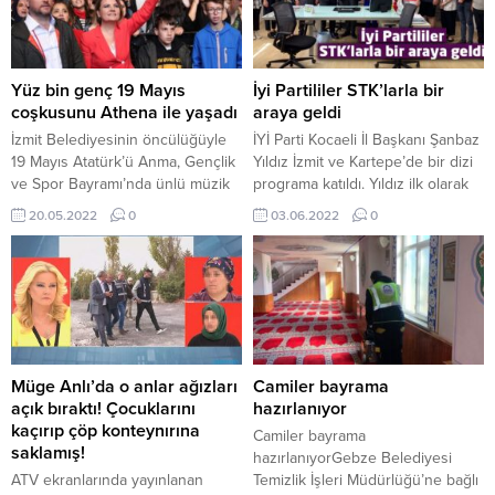
Yüz bin genç 19 Mayıs
İyi Partililer STK’larla bir
coşkusunu Athena ile yaşadı
araya geldi
İzmit Belediyesinin öncülüğüyle
İYİ Parti Kocaeli İl Başkanı Şanbaz
19 Mayıs Atatürk’ü Anma, Gençlik
Yıldız İzmit ve Kartepe’de bir dizi
ve Spor Bayramı’nda ünlü müzik
programa katıldı. Yıldız ilk olarak
grubu Athena İzmit Güneş
İzmit İlçe Başkanı Pelin Coştur
20.05.2022
0
03.06.2022
0
Sahnesi’nde İzmitlilerle bir araya
Filiz ve parti yöneticileriyle birlikte
geldi. Gençlere unutulmaz bir
çeşitli sivil toplum kuruluşu ve
bayram yaşatan Athena grubu
odalara ziyaretlerde bulundu.
hem şarkıları hem de sempatik
Yıldız ve beraberindeki heyet ilk
tavırlarıyla gençlerden büyük alkış
olarak Kocaeli Eczacı Odası
topladı. “BURASI BİR
Başkanı Bilal Arpacı ve yönetimini
KALEDİR”Gökhan Özoğuz ve
ziyarette...
Hakan Özoğuz kardeşlerin üyesi
Müge Anlı’da o anlar ağızları
Camiler bayrama
olduğu Athena “Her...
açık bıraktı! Çocuklarını
hazırlanıyor
kaçırıp çöp konteynırına
Camiler bayrama
saklamış!
hazırlanıyorGebze Belediyesi
ATV ekranlarında yayınlanan
Temizlik İşleri Müdürlüğü’ne bağlı