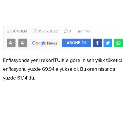
GÜNDEM
05.05.2022
0
1.145
A
A
+
-
ABONE OL
Enflasyonda yeni rekor!TÜİK’e göre, nisan yıllık tüketici
enflasyonu yüzde 69,94’e yükseldi. Bu oran nisanda
yüzde 61,14’dü.