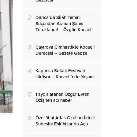
Gazetesi
2
Darıca’da Silah Temini
Suçundan Aranan Şahıs
Tutuklandı! – Özgün Kocaeli
3
Çayırova Cimnastikte Kocaeli
Derecesi – Gazete Gebze
4
Kapanca Sokak Festivali
sürüyor – Kocaeli’nde Yaşam
5
1 aydır aranan Özgür Evren
Öziş’ten acı haber
6
Özel Yeni Atlas Okulları İkinci
Şubesini Eskihisar’da Açtı