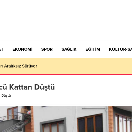
ET
EKONOMİ
SPOR
SAĞLIK
EĞİTİM
KÜLTÜR-S
çiş Tercih ve Yerleştirme Kılavuzu yayımlandı – Nefes Gazetesi – K
cü Kattan Düştü
n Düştü