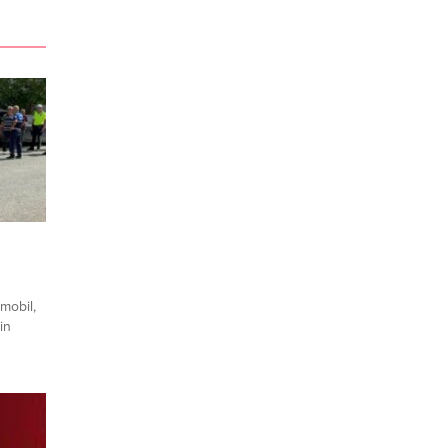
mobil,
in
n taksi,
bildi.
staneye
ayati
.