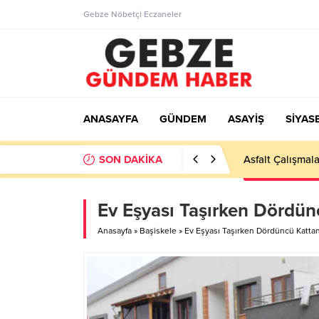
Gebze Nöbetçi Eczaneler
ANASAYFA
GÜNDEM
ASAYİŞ
SİYAS
SON DAKİKA
Ortaöğretime Ge
Ev Eşyası Taşırken Dördün
Anasayfa
»
Başiskele
»
Ev Eşyası Taşırken Dördüncü Katta