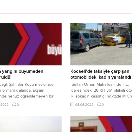
 yangını büyümeden
Kocaeli’de taksiyle çarpışan
rüldü!
otomobildeki kadın yaralandı
 bağlı Şahinler Köyü mevkiinde
Sultan Orhan Mahallesi’nde F.E.
 ormanlık alanda, akşam
idaresindeki 28 RH 361 plakalı oto
inde henüz öğrenilemeyen bir
iki sokağın kesiştiği noktada M.K’n
n dolayı yangın çıktı. Ormanlık
kullandığı 41 T 3114 plakalı taksiyle
.2022
0
08.06.2022
0
 çıkan alev v e dumanları fark
çarpıştı. Kazanın şiddetiyle savrula
tandaşların, durumu 112 Acil
park halindeki araca çarparak dura
erkezine bildirmesi üzerine, olay
Yaralanan ve ambulansla özel ha
itfaiye Kocaeli Büyükşehir
kaldırılan F.E’nin eşi Asiye E’nin h
si İtfaiye Ekipleri sevk edildi.
tehlikesinin bulunmadığı öğrenildi