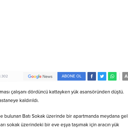
A
ABONE OL
1.302
firması çalışanı dördüncü kattayken yük asansöründen düştü.
staneye kaldırıldı.
nde bulunan Batı Sokak üzerinde bir apartmanda meydana gel
nları sokak üzerindeki bir eve eşya taşımak için aracın yük