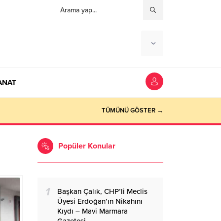
ANAT
ocaeli Haber
TÜMÜNÜ GÖSTER →
Popüler Konular
1
Başkan Çalık, CHP’li Meclis
Üyesi Erdoğan’ın Nikahını
Kıydı – Mavi Marmara