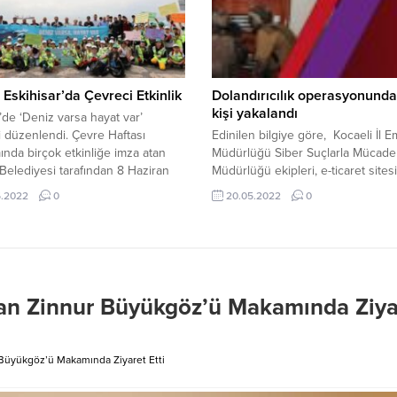
rede olay yerine ulaşan itfaiye...
Kadının hac öncesi Giresun’dan
Gebze’ye...
Eskihisar’da Çevreci Etkinlik
Dolandırıcılık operasyonunda
kişi yakalandı
e ‘Deniz varsa hayat var’
ği düzenlendi. Çevre Haftası
Edinilen bilgiye göre, Kocaeli İl E
nda birçok etkinliğe imza atan
Müdürlüğü Siber Suçlarla Mücade
elediyesi tarafından 8 Haziran
Müdürlüğü ekipleri, e-ticaret sitesi
 Denizi Günü dolayısıyla
üzerinden dolandırıcılık yapan
6.2022
0
20.05.2022
0
ar’da deniz ve kıyı temizliği
şüphelilerin yakalanması için çalı
ı düzenledi. Gebze’nin denize
başlattı. Polis ekipleri, 17 şüphelini
kapısı Eskihisar’da buluşan
ticaret sitelerine düşük fiyatlı kon
l, dalgıçlar ve Gebzeli öğrenciler,
ilanı vererek, ikna ettikleri ve kap
izden çıkan atıklara şaşırdı hem
aldıkları 73 kişiyi dolandırdıklarını 
z varsa...
etti. Şüpheliler, Kocaeli ve İstanbu
an Zinnur Büyükgöz’ü Makamında Ziya
düzenlenen eş...
Büyükgöz’ü Makamında Ziyaret Etti