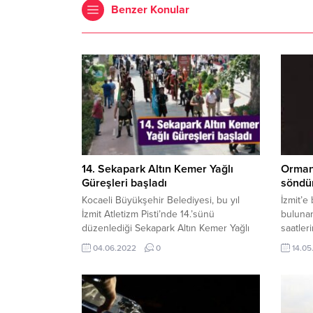
Benzer Konular
14. Sekapark Altın Kemer Yağlı
Orman
Güreşleri başladı
söndü
Kocaeli Büyükşehir Belediyesi, bu yıl
İzmit’e
İzmit Atletizm Pisti’nde 14.’sünü
bulunan
düzenlediği Sekapark Altın Kemer Yağlı
saatler
Güreşleri öncesinde bir tanıtım programı
nedende
04.06.2022
0
14.05
düzenledi. Bu doğrultuda Fevziye
alandan
Camii’nde kılınan cuma namazı sonrası
eden va
Cumhuriyet Bulvarı’nda kortej
Çağrı M
oluşturuldu. MEHTER TAKIMI EŞLİĞİNDE
yerine 
YÜRÜNDÜKortejin önünde yer alan
Belediye