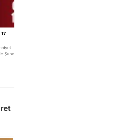
 17
mniyet
le Şube
şma
n, e-
teyner
aro
tespit
l’da
ret