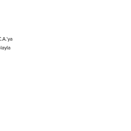
C.A.’ya
layla