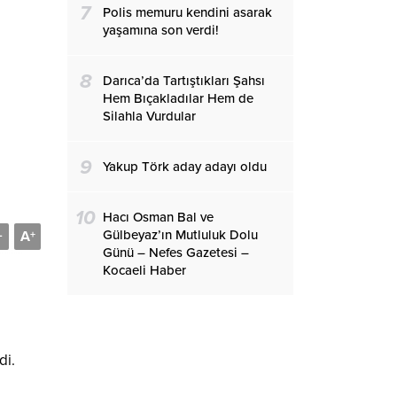
7
Polis memuru kendini asarak
yaşamına son verdi!
8
Darıca’da Tartıştıkları Şahsı
Hem Bıçakladılar Hem de
Silahla Vurdular
9
Yakup Törk aday adayı oldu
10
Hacı Osman Bal ve
Gülbeyaz’ın Mutluluk Dolu
A
-
+
Günü – Nefes Gazetesi –
Kocaeli Haber
di.