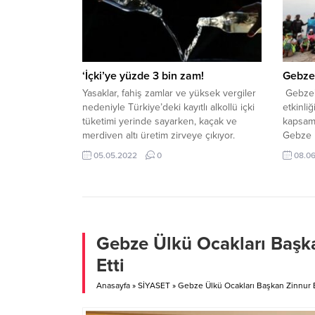
Kocaeli Büyükşehir Belediyesi Genel
Kısa sü
Sekreteri Balamir Gündoğdu, Genel
Sekreter Yardımcıları Sadık Uysal...
‘İçki’ye yüzde 3 bin zam!
Gebze 
Yasaklar, fahiş zamlar ve yüksek vergiler
Gebze’d
nedeniyle Türkiye’deki kayıtlı alkollü içki
etkinli
tüketimi yerinde sayarken, kaçak ve
kapsamı
merdiven altı üretim zirveye çıkıyor.
Gebze B
Türkiye’nin milli içkisi rakının (70’lik) fiyatı
Marmara
05.05.2022
0
08.0
2002’de 8 TL civarındayken, bugün
Eskihis
aradan geçen 20 yılda yüzde 3 bin arttı.
program
Yılbaşındaki son ÖTV artışı ile birlikte
açılan 
alkol oranı yüzde 45...
protoko
hem den
de ‘deni
Gebze Ülkü Ocakları Başk
Etti
Anasayfa
»
SİYASET
»
Gebze Ülkü Ocakları Başkan Zinnur 