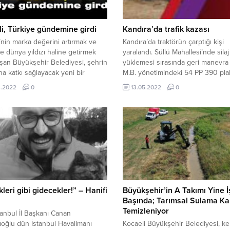
i, Türkiye gündemine girdi
Kandıra’da trafik kazası
’nin marka değerini artırmak ve
Kandıra’da traktörün çarptığı kişi
e dünya yıldızı haline getirmek
yaralandı. Süllü Mahallesi’nde silaj
lışan Büyükşehir Belediyesi, şehrin
yüklemesi sırasında geri manevra
ına katkı sağlayacak yeni bir
M.B. yönetimindeki 54 PP 390 plak
 daha hayata geçirdi. ‘’Kocaeli
traktör, R.V.’ye çarptı. Çevredekiler
4.2022
0
13.05.2022
0
şıyor Gözlerinize İnanacaksınız’’
haber vermesi üzerine olay yerin
yla tanıtımı yapılan Kocaeli Master
sağlık ekipleri, ilk müdahalesini yap
ın devamında hazırlanan Havadan
yaralıyı hastaneye kaldırdı. Haber
filmi ve internet sitesi, dün
 itibaren yayına başladı.
vadankocaeli.com internet
...
kleri gibi gidecekler!” – Hanifi
Büyükşehir’in A Takımı Yine İ
Başında; Tarımsal Sulama Kan
Temizleniyor
anbul İl Başkanı Canan
ıoğlu dün İstanbul Havalimanı
Kocaeli Büyükşehir Belediyesi, ke