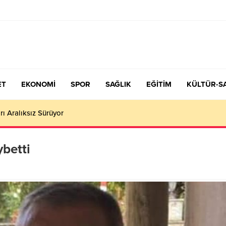
ET
EKONOMİ
SPOR
SAĞLIK
EĞİTİM
KÜLTÜR-S
çiş Tercih ve Yerleştirme Kılavuzu yayımlandı – Nefes Gazetesi – K
betti