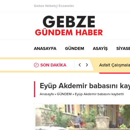
Gebze Nöbetçi Eczaneler
ANASAYFA
GÜNDEM
ASAYİŞ
SİYAS
SON DAKİKA
Ortaöğretime Ge
Eyüp Akdemir babasını kay
Anasayfa
»
GÜNDEM
»
Eyüp Akdemir babasını kaybetti