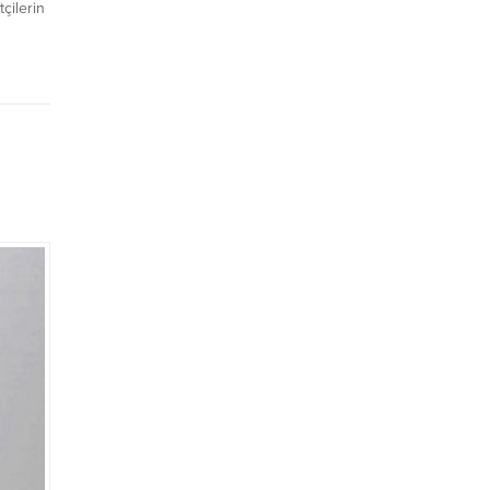
tçilerin
şamaması
t
rının
rını
pleri,
,
indeki
ndığı