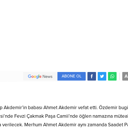
A
ABONE OL
p Akdemir’in babası Ahmet Akdemir vefat etti. Özdemir bug
lesi’nde Fevzi Çakmak Paşa Camii’nde öğlen namazına mütea
ğa verilecek. Merhum Ahmet Akdemir aynı zamanda Saadet Pa