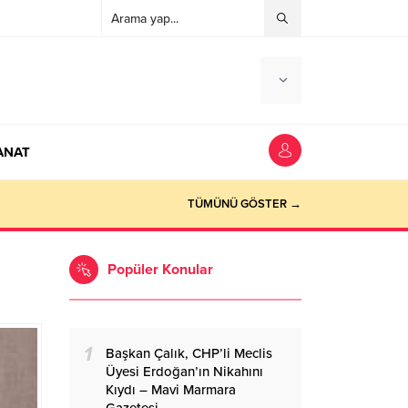
ANAT
ocaeli Haber
TÜMÜNÜ GÖSTER →
Popüler Konular
1
Başkan Çalık, CHP’li Meclis
Üyesi Erdoğan’ın Nikahını
Kıydı – Mavi Marmara