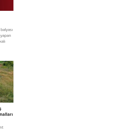
 balyası
 yapan
alı
in
e gelen
tıkları
: AA
ş
alları
nt