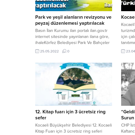
Park ve yeşil alanların revizyonu ve
Kocael
peyzaj düzenlemesi yaptırılacak
Kocaeli
Basın İlan Kurumu ilan portalı ilan.gov.tr
turizmd
internet sitesinde yayınlanan ilana göre,
için ça
ihaleKörfez Belediyesi Park Ve Bahçeler
tanıtım
Müdürlüğü 2022 Yılı Körfez Geneli Park
hizmeti
25.05.2022
0
23.0
ve Yeşil Alanların Revizyonu ve Peyzaj
Markala
Yapım İşi yapım işi 27.05.2022
sloganı
saat:10.30’da M. Sinan Mah. Eşref Bitlis
Planı’n
Cad. No:369 Körfez/ KOCAELİ
Kocaeli 
gerçekleştirilecek.Ayrıntılı bilgi için
geceden
tıklayınız…
www.ha
sitesinin
12. Kitap fuarı için 3 ücretsiz ring
“Geldi
sefer
Surun
Kocaeli Büyükşehir Belediyesi 12. Kocaeli
CHP İst
Kitap Fuarı için 3 ücretsiz ring seferi
Kaftanc