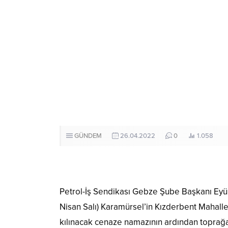
GÜNDEM
26.04.2022
0
1.058
Petrol-İş Sendikası Gebze Şube Başkanı Eyü
Nisan Salı) Karamürsel’in Kızderbent Mahal
kılınacak cenaze namazının ardından topra