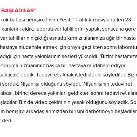
 BAŞLADILAR”
çocuk babası hemşire İhsan Yeşil, “Trafik kazasıyla gelen 23
anlarını aldık, laboratuvar tahlillerini yaptık, sonucuna göre
 tahlillerinin çıktığı esnada kırmızı alanımıza ağır bir hasta 
hastaya müdahale etmek için oraya geçtikten sonra laboratu
ğı için hasta yakınlarının sesleri yükseldi. ‘Bizim hastamız
a sorumlu uzmanımız başka bir hastaya müdahale ediyor,
kacak’ dedik. Tedavi ret almak istediklerini söylediler. Biz
 sorduk. Nişanlısı olduğunu söyledi. ‘Nişanlısının tedavi ret
bası, birinci derece yakınları geldikten sonra tedavi ret alına
ladılar. Biz de video çekiminin yasak olduğunu söyledik. So
zim hemşire arkadaşlarımızdan birisini darbetmeye başladılar
” dedi.