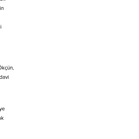
in
i
Ökçün,
davi
eye
ak