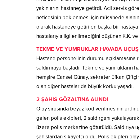
yakınlarını hastaneye getirdi. Acil servis göre
neticesinin beklenmesi için müşahede alanına
olarak hastaneye getirilen başka bir hastay
hastalarıyla ilgilenilmediğini düşünen K.K. ve
TEKME VE YUMRUKLAR HAVADA UÇUŞ
Hastane personelinin durumu açıklamasına ra
saldırmaya başladı. Tekme ve yumrukların ha
hemşire Cansel Günay, sekreter Efkan Çiftçi v
olan diğer hastalar da büyük korku yaşadı.
2 ŞAHIS GÖZALTINA ALINDI
Olay sırasında beyaz kod verilmesinin ardınd
gelen polis ekipleri, 2 saldırganı yakalayarak 
üzere polis merkezine götürüldü. Saldırıya u
şahıslardan şikayetçi oldu. Polis ekipleri olayl