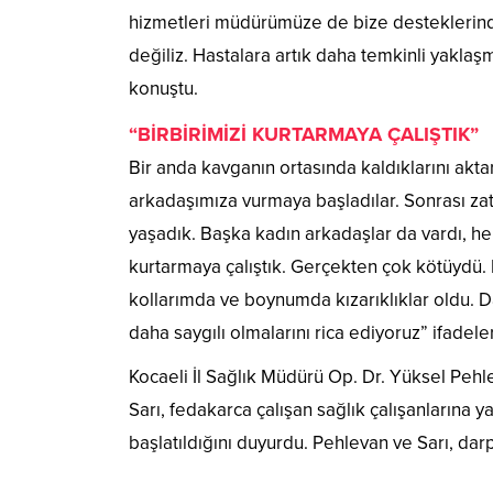
hizmetleri müdürümüze de bize desteklerinde
değiliz. Hastalara artık daha temkinli yaklaş
konuştu.
“BİRBİRİMİZİ KURTARMAYA ÇALIŞTIK”
Bir anda kavganın ortasında kaldıklarını ak
arkadaşımıza vurmaya başladılar. Sonrası zate
yaşadık. Başka kadın arkadaşlar da vardı, hep
kurtarmaya çalıştık. Gerçekten çok kötüydü. B
kollarımda ve boynumda kızarıklıklar oldu. D
daha saygılı olmalarını rica ediyoruz” ifadeler
Kocaeli İl Sağlık Müdürü Op. Dr. Yüksel Peh
Sarı, fedakarca çalışan sağlık çalışanlarına yap
başlatıldığını duyurdu. Pehlevan ve Sarı, da