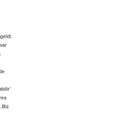
geldi.
var
a
 de
bilir’
nra
. Biz