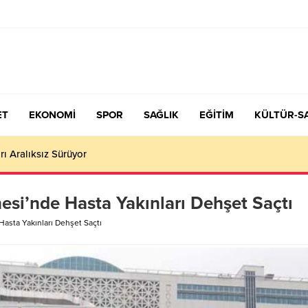
ET
EKONOMİ
SPOR
SAĞLIK
EĞİTİM
KÜLTÜR-S
çiş Tercih ve Yerleştirme Kılavuzu yayımlandı – Nefes Gazetesi – K
esi’nde Hasta Yakınları Dehşet Saçtı
asta Yakınları Dehşet Saçtı