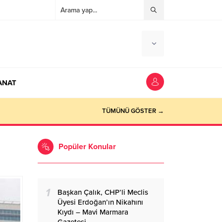
ANAT
ocaeli Haber
TÜMÜNÜ GÖSTER →
Popüler Konular
1
Başkan Çalık, CHP’li Meclis
Üyesi Erdoğan’ın Nikahını
Kıydı – Mavi Marmara