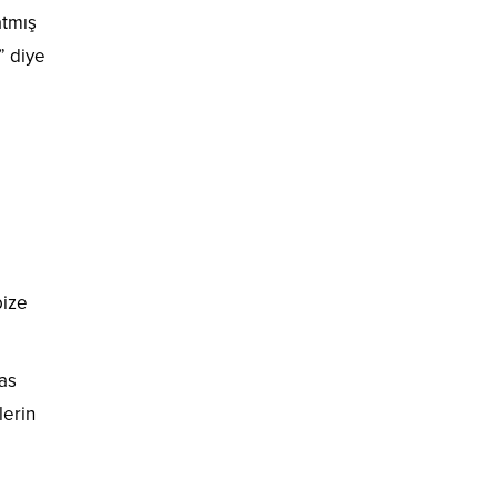
atmış
” diye
bize
as
lerin