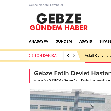
Gebze Nöbetçi Eczaneler
ANASAYFA
GÜNDEM
ASAYİŞ
SİYAS
SON DAKİKA
Ortaöğretime Ge
Gebze Fatih Devlet Hastan
Anasayfa
»
GÜNDEM
»
Gebze Fatih Devlet Hastanesi’nde H