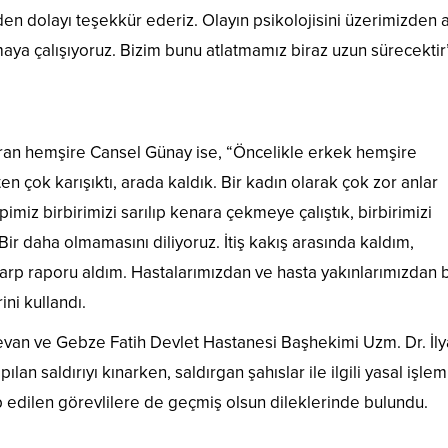
n dolayı teşekkür ederiz. Olayın psikolojisini üzerimizden 
maya çalışıyoruz. Bizim bunu atlatmamız biraz uzun sürecektir
taran hemşire Cansel Günay ise, “Öncelikle erkek hemşire
n çok karışıktı, arada kaldık. Bir kadın olarak çok zor anlar
imiz birbirimizi sarılıp kenara çekmeye çalıştık, birbirimizi
ir daha olmamasını diliyoruz. İtiş kakış arasında kaldım,
arp raporu aldım. Hastalarımızdan ve hasta yakınlarımızdan 
ini kullandı.
levan ve Gebze Fatih Devlet Hastanesi Başhekimi Uzm. Dr. İly
ılan saldırıyı kınarken, saldırgan şahıslar ile ilgili yasal işlem
rp edilen görevlilere de geçmiş olsun dileklerinde bulundu.