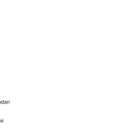
ından
ir