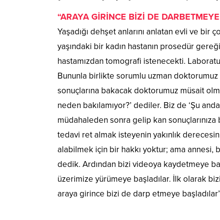
“ARAYA GİRİNCE BİZİ DE DARBETMEYE
Yaşadığı dehşet anlarını anlatan evli ve bir 
yaşındaki bir kadın hastanın prosedür gereği k
hastamızdan tomografi istenecekti. Laboratuvar
Bununla birlikte sorumlu uzman doktorumuz 
sonuçlarına bakacak doktorumuz müsait olmadı
neden bakılamıyor?’ dediler. Biz de ‘Şu and
müdahaleden sonra gelip kan sonuçlarınıza ba
tedavi ret almak isteyenin yakınlık derecesini
alabilmek için bir hakkı yoktur; ama annesi, ba
dedik. Ardından bizi videoya kaydetmeye baş
üzerimize yürümeye başladılar. İlk olarak bi
araya girince bizi de darp etmeye başladılar