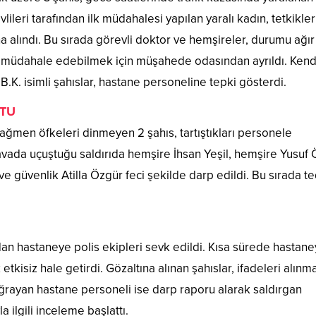
vlileri tarafından ilk müdahalesi yapılan yaralı kadın, tetkikler
 alındı. Bu sırada görevli doktor ve hemşireler, durumu ağır
a müdahale edebilmek için müşahede odasından ayrıldı. Kend
 B.K. isimli şahıslar, hastane personeline tepki gösterdi.
TU
ğmen öfkeleri dinmeyen 2 şahıs, tartıştıkları personele
vada uçuştuğu saldırıda hemşire İhsan Yeşil, hemşire Yusuf 
e güvenlik Atilla Özgür feci şekilde darp edildi. Bu sırada te
an hastaneye polis ekipleri sevk edildi. Kısa sürede hastan
etkisiz hale getirdi. Gözaltına alınan şahıslar, ifadeleri alınm
ğrayan hastane personeli ise darp raporu alarak saldırgan
a ilgili inceleme başlattı.