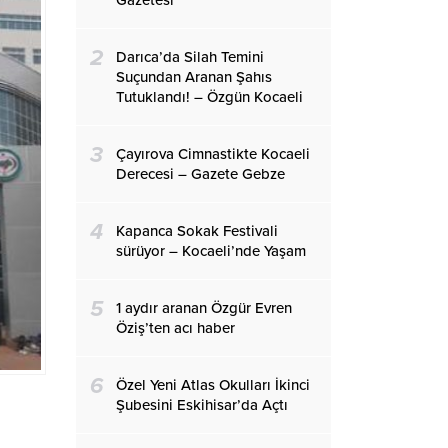
Gazetesi
2
Darıca’da Silah Temini
Suçundan Aranan Şahıs
Tutuklandı! – Özgün Kocaeli
3
Çayırova Cimnastikte Kocaeli
Derecesi – Gazete Gebze
4
Kapanca Sokak Festivali
sürüyor – Kocaeli’nde Yaşam
5
1 aydır aranan Özgür Evren
Öziş’ten acı haber
6
Özel Yeni Atlas Okulları İkinci
Şubesini Eskihisar’da Açtı