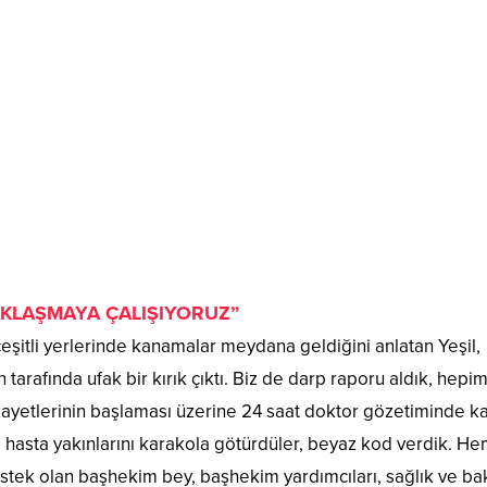
AKLAŞMAYA ÇALIŞIYORUZ”
çeşitli yerlerinde kanamalar meydana geldiğini anlatan Yeşil,
tarafında ufak bir kırık çıktı. Biz de darp raporu aldık, hepim
şikayetlerinin başlaması üzerine 24 saat doktor gözetiminde ka
 hasta yakınlarını karakola götürdüler, beyaz kod verdik. H
stek olan başhekim bey, başhekim yardımcıları, sağlık ve b