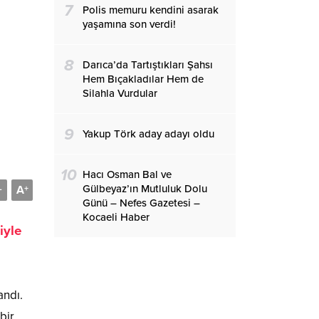
7
Polis memuru kendini asarak
yaşamına son verdi!
8
Darıca’da Tartıştıkları Şahsı
Hem Bıçakladılar Hem de
Silahla Vurdular
9
Yakup Törk aday adayı oldu
10
Hacı Osman Bal ve
Gülbeyaz’ın Mutluluk Dolu
A
-
+
Günü – Nefes Gazetesi –
Kocaeli Haber
iyle
andı.
bir