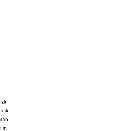
izin
ldık.
emen
akım