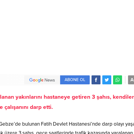
A
ABONE OL
lanan yakınlarını hastaneye getiren 3 şahıs, kendiler
 çalışanını darp etti.
 Gebze’de bulunan Fatih Devlet Hastanesi’nde darp olayı yaş
ak üzere 3 şahıs, gece saatlerinde trafik kazasında yaralanan 