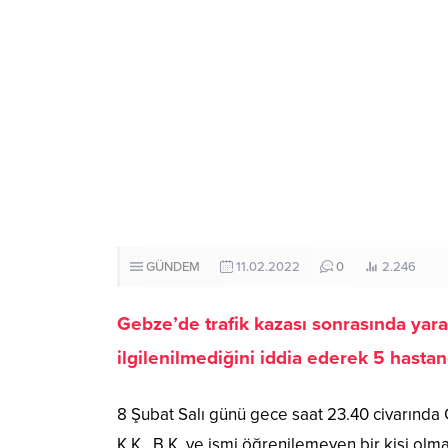
GÜNDEM
11.02.2022
0
2.246
Gebze’de trafik kazası sonrasında yara
ilgilenilmediğini iddia ederek 5 hastane
8 Şubat Salı günü gece saat 23.40 civarında
K.K., B.K. ve ismi öğrenilemeyen bir kişi olm