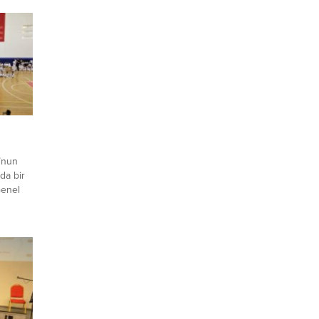
’nun
da bir
Genel
onu’nda
u
le
 büyük
ılan
ım
na