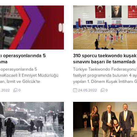
ı operasyonlarında 5
310 sporcu taekwondo kuşak
lama
sınavını başarı ile tamamladı
 operasyonlarında 5
Türkiye Taekwondo Federasyonu
maKocaeli İl Emniyet Müdürlüğü
faaliyet programında bulunan 4 ay
dan, İzmit ve Gölcük’te
yapılan 1. Dönem Kuşak İmtihanı 
eştirilen 2 ayrı operasyonda,
Sınavı 17 Ağustos Kapalı Spor Sal
4.2022
0
24.05.2022
0
ucu ticareti yaptıkları
yapıldı. 310 Gölcük Belediyesporl
ndiren 5 kişi tutuklandı.
taekwondocu, zorlu sınavı başarı i
tamamladı. Sporcular ve velilerin
ilgi gösterdiği kuşak imtihanına kat
Gölcük Belediye Başkanı Ali Yıldır
Sezer, genç sporcuların heyecanı
ortak...