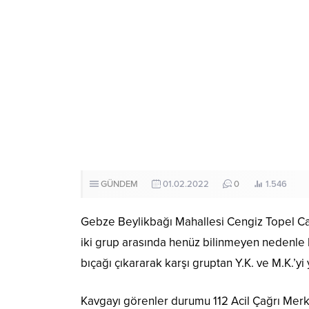
GÜNDEM
01.02.2022
0
1.546
Gebze Beylikbağı Mahallesi Cengiz Topel Ca
iki grup arasında henüz bilinmeyen nedenle ka
bıçağı çıkararak karşı gruptan Y.K. ve M.K.’yi 
Kavgayı görenler durumu 112 Acil Çağrı Merke