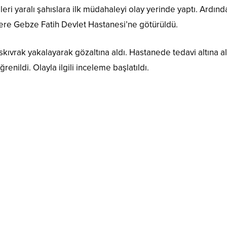
leri yaralı şahıslara ilk müdahaleyi olay yerinde yaptı. Ardınd
zere Gebze Fatih Devlet Hastanesi’ne götürüldü.
i kıskıvrak yakalayarak gözaltına aldı. Hastanede tedavi altına a
renildi. Olayla ilgili inceleme başlatıldı.