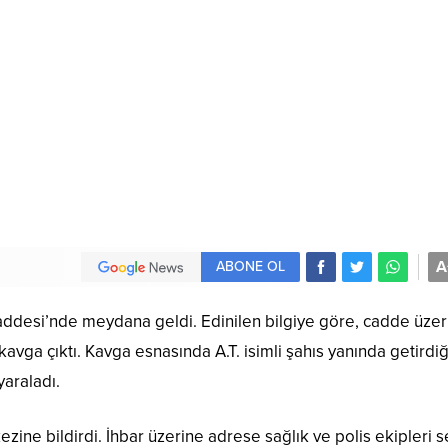
A
ABONE OL
ddesi’nde meydana geldi. Edinilen bilgiye göre, cadde üze
vga çıktı. Kavga esnasında A.T. isimli şahıs yanında getirdiğ
yaraladı.
zine bildirdi. İhbar üzerine adrese sağlık ve polis ekipleri 