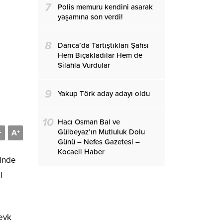
7
Polis memuru kendini asarak
yaşamına son verdi!
8
Darıca’da Tartıştıkları Şahsı
Hem Bıçakladılar Hem de
Silahla Vurdular
9
Yakup Törk aday adayı oldu
10
Hacı Osman Bal ve
Gülbeyaz’ın Mutluluk Dolu
A
-
+
Günü – Nefes Gazetesi –
Kocaeli Haber
rinde
i
sevk