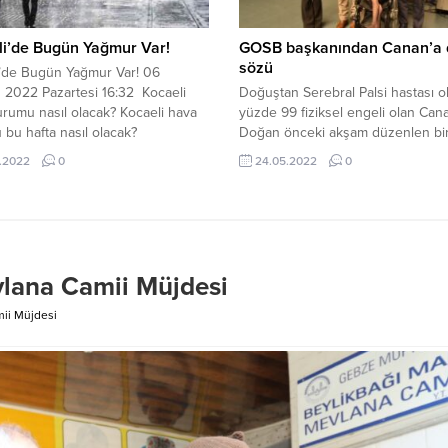
li’de Bugün Yağmur Var!
GOSB başkanından Canan’a 
sözü
i’de Bugün Yağmur Var! 06
 2022 Pazartesi 16:32 Kocaeli
Doğuştan Serebral Palsi hastası o
rumu nasıl olacak? Kocaeli hava
yüzde 99 fiziksel engeli olan Can
bu hafta nasıl olacak?
Doğan önceki akşam düzenlen bi
loji Genel Müdürlüğü sitesinden
törene ablası Gülşah Doğan ile bir
.2022
0
24.05.2022
0
bilgilere göre bugün Kocaeli’de
katıldı. Kazandığı Türkiye şampiy
k gürültülü sağanak yağışlı
ile Gebze’nin gururu olan Canan
 Sıcaklık ise en yüksek 30 derece
sahneye tekerlekli sandalye ile çık
 Yağışlı hava hafta sonuna kadar
Canan Doğan’ın ödül aldıktan son
 gösterirken...
yaşadığı sevinç izleyicilerden büy
aldı. Ardından...
lana Camii Müjdesi
ii Müjdesi