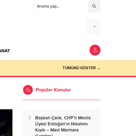
ANAT
TÜMÜNÜ GÖSTER →
Popüler Konular
1
Başkan Çalık, CHP’li Meclis
Üyesi Erdoğan’ın Nikahını
Kıydı – Mavi Marmara