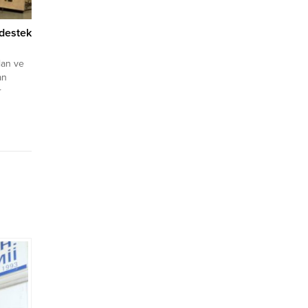
destek
lan ve
an
r
likte
onluğu
 Doğan
tı.
ra
ük alkış