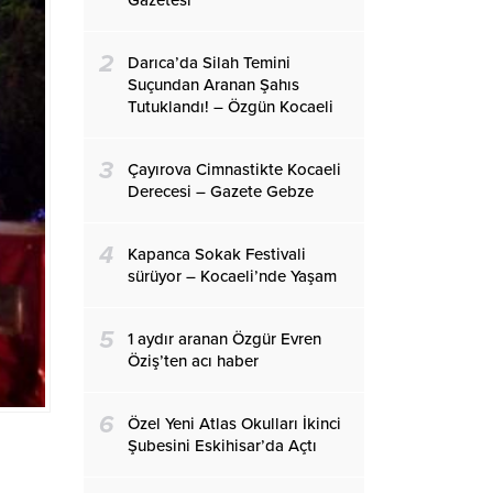
Gazetesi
2
Darıca’da Silah Temini
Suçundan Aranan Şahıs
Tutuklandı! – Özgün Kocaeli
3
Çayırova Cimnastikte Kocaeli
Derecesi – Gazete Gebze
4
Kapanca Sokak Festivali
sürüyor – Kocaeli’nde Yaşam
5
1 aydır aranan Özgür Evren
Öziş’ten acı haber
6
Özel Yeni Atlas Okulları İkinci
Şubesini Eskihisar’da Açtı