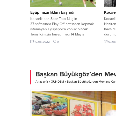
Eyüp hazırlıkları başladı
Kocae
Kocaelispor, Spor Toto 1.Lig’in
Kocael
37.haftasında Play-Off hattından kopmak
Haziran
istemeyen Eyüpspor’a konuk olacak.
hava du
Temsilcimizin hayati maçı 14 Mayıs
durumu 
Cumartesi günü saat 16.00’da
Meteoro
10.05.2022
0
07.06
başlayacak. Teknik heyet ve futbolcular
alınan 
bu zorlu mücadele için hazırlıklarına bir
hava gö
günlük iznin ardından başladı. Teknik
olacak.
Direktör Fırat Gül, futbolcularla
olacak.
antrenman öncesi sıkı bir toplantı
etkisini
gerçekleştirerek cumartesi günü
Başkan Büyükgöz’den Mev
oynanacak...
Anasayfa
»
GÜNDEM
»
Başkan Büyükgöz’den Mevlana Cam