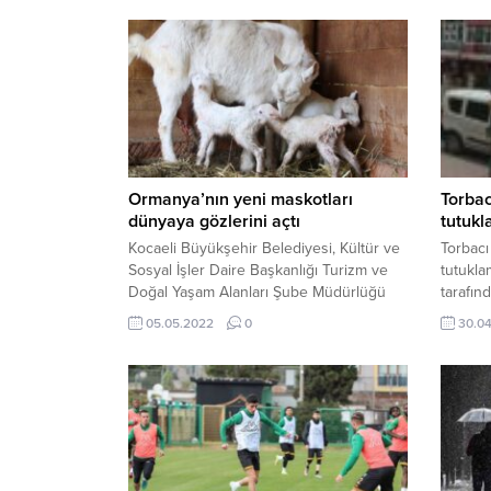
Ormanya’nın yeni maskotları
Torbac
dünyaya gözlerini açtı
tutuk
Kocaeli Büyükşehir Belediyesi, Kültür ve
Torbacı
Sosyal İşler Daire Başkanlığı Turizm ve
tutukla
Doğal Yaşam Alanları Şube Müdürlüğü
tarafın
bünyesindeki Ormanya Doğal Yaşam
gerçekl
05.05.2022
0
30.0
Parkı, açıldığı ilk günden beri Kocaeli’nin
uyuştur
gözdesi oldu. Açıldığı günden bu yana
değerle
milyonlarca ziyaretçiyi ağırlayan Ormanya
Doğal Yaşam Parkı ailesi, gerçekleşen
doğumlarla her gün daha da büyüyor.
Ramazan Bayramı’nın 3....