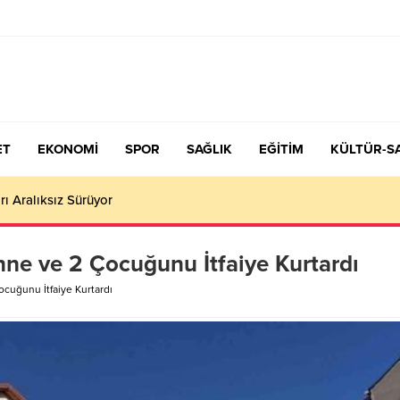
ET
EKONOMİ
SPOR
SAĞLIK
EĞİTİM
KÜLTÜR-S
çiş Tercih ve Yerleştirme Kılavuzu yayımlandı – Nefes Gazetesi – K
nne ve 2 Çocuğunu İtfaiye Kurtardı
cuğunu İtfaiye Kurtardı