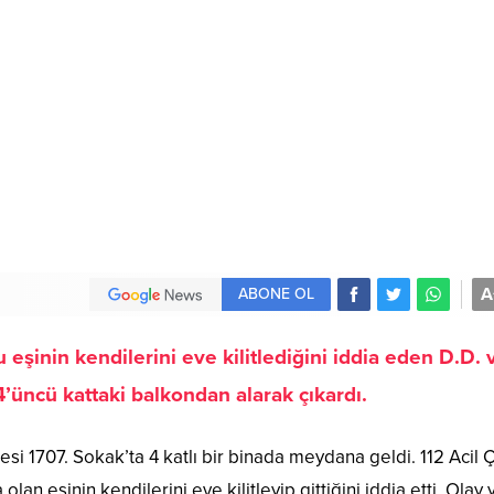
A
ABONE OL
inin kendilerini eve kilitlediğini iddia eden D.D. 
4’üncü kattaki balkondan alarak çıkardı.
si 1707. Sokak’ta 4 katlı bir binada meydana geldi. 112 Acil 
 eşinin kendilerini eve kilitleyip gittiğini iddia etti. Olay 