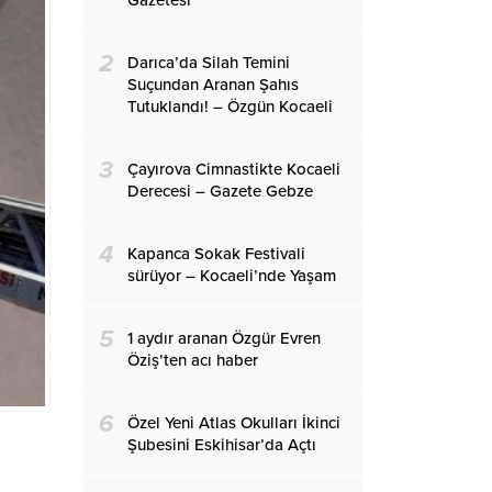
Gazetesi
2
Darıca’da Silah Temini
Suçundan Aranan Şahıs
Tutuklandı! – Özgün Kocaeli
3
Çayırova Cimnastikte Kocaeli
Derecesi – Gazete Gebze
4
Kapanca Sokak Festivali
sürüyor – Kocaeli’nde Yaşam
5
1 aydır aranan Özgür Evren
Öziş’ten acı haber
6
Özel Yeni Atlas Okulları İkinci
Şubesini Eskihisar’da Açtı