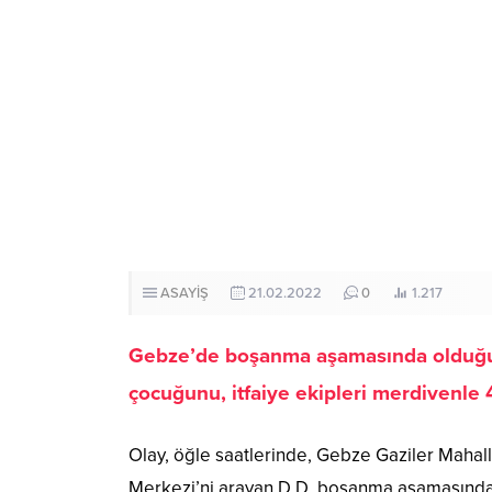
ASAYİŞ
21.02.2022
0
1.217
Gebze’de boşanma aşamasında olduğu eş
çocuğunu, itfaiye ekipleri merdivenle 
Olay, öğle saatlerinde, Gebze Gaziler Mahalle
Merkezi’ni arayan D.D. boşanma aşamasında olan