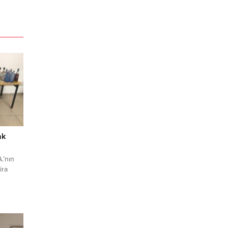
ak
.’nın
ira
tanlığı
Mahallesi’nde
di.