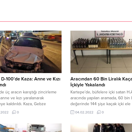
D-100’de Kaza: Anne ve Kızı
Aracından 60 Bin Liralık Kaç
ndı
İçkiyle Yakalandı
e üç aracın karıştığı zincirleme
Kartepe’de, büfelere içki satan H.A
anne ve kızı yaralanarak
aracında yapılan aramada, 60 bin l
ye kaldırıldı. Kaza, Gebze
değerinde 144 şişe kaçak içki ele
ağı Mahallesi D-100 Karayolu
geçirildi. Kocaeli İl Jandarma Komu
.2022
0
04.02.2022
0
l istikametinde meydana geldi.
ekipleri, 45 yaşındaki
n bilgiye göre, R.M. idaresindeki
H.A.’nın Kartepe ilçesi Maşukiye 
11 plakalı otomobil, sürücüsünün
büfelere kaçak içki sattığını belirle