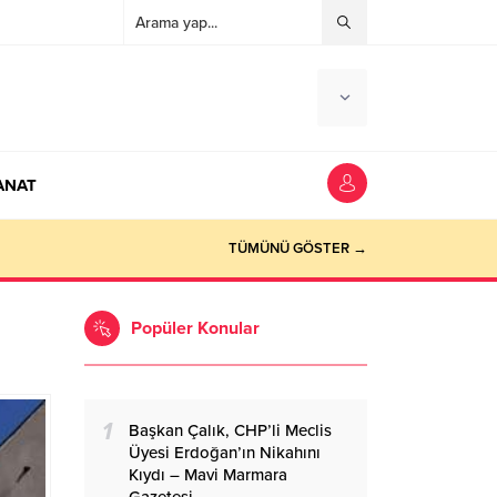
ANAT
ocaeli Haber
TÜMÜNÜ GÖSTER →
Popüler Konular
1
Başkan Çalık, CHP’li Meclis
Üyesi Erdoğan’ın Nikahını
Kıydı – Mavi Marmara