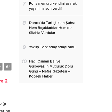
7
Polis memuru kendini asarak
yaşamına son verdi!
8
Darıca’da Tartıştıkları Şahsı
Hem Bıçakladılar Hem de
Silahla Vurdular
9
Yakup Törk aday adayı oldu
10
Hacı Osman Bal ve
Gülbeyaz’ın Mutluluk Dolu
A
-
+
Günü – Nefes Gazetesi –
Kocaeli Haber
ve 2
Çağrı
yerine