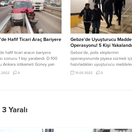
yon hakimiyetini kaybetmesiyle
Savcılıktan alınan arama izninin a
e demir bariyerlere çarptı. Bununla
dün akşam H.A.’ya ait araç durdur
 yolda savrulan otomobil, ilk olarak
arama yapıldı. Araçta 62 şişe viski,
rkasında seyreden U.S.B....
25 şişe rakı ve 57 şişe...
de Hafif Ticari Araç Bariyere
Gebze’de Uyuşturucu Madde
Operasyonu! 5 Kişi Yakalandı
e hafif ticari aracın bariyere
Gebze’de, polis ekiplerinin
ı sonucu 1 kişi yaralandı. D-100
operasyonunda piyasa sürmek içi
u Ankara istikameti Güney yan
hazırladıkları uyuşturucu maddele
eyreden S.A. idaresindeki 20 K
yakalanan 4 kişi tutuklandı. Edinil
2.2022
0
31.03.2022
0
kalı hafif ticari araç, Barış
bilgiye göre, Gebze ilçesinde bul
si mevkisinde bariyere çarptı.
evde uyuşturucu madde bulundu
ın şiddetiyle araçta bulunan E.Ç.
ve piyasaya sürülmeye hazırlandığ
dı. İhbar üzerine olay yerine gelen
üzerine Emniyet Müdürlüğü Narko
ekiplerince ilk müdahalesi yapılan
Suçlarla Mücadele Şube Müdürlü
atih...
ekipleri çalışma başlattı. Ekipler,
 3 Yaralı
uyuşturucu maddelerin bulunduğ
operasyon düzenledi. Evde yapılan