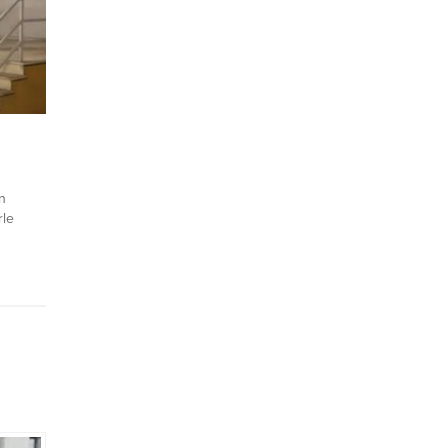
rdından
ularak
n
rle
en
unan bir
rulduğu
ı ihbarı
tik
ğü
u eve
...