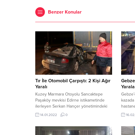
Benzer Konular
Tır İle Otomobil Çarpıştı: 2 Kişi Ağır
Gebze 
Yaralı
Yarala
Kuzey Marmara Otoyolu Sancaktepe
Gebze’d
Paşaköy mevkisi Edirne istikametinde
kazada 
ilerleyen Serkan Hançer yönetimindeki
hastane
34 DGS 631 plakalı otomobil, Şahin D.
Beylikb
14.01.2022
0
16.02
idaresindeki 21 ACF 318 dorse plakalı tır
İstanbu
ile çarpıştı. Sürücü Hançer ile
Edinile
beraberinde bulunan ancak kimliği
42 DDB 