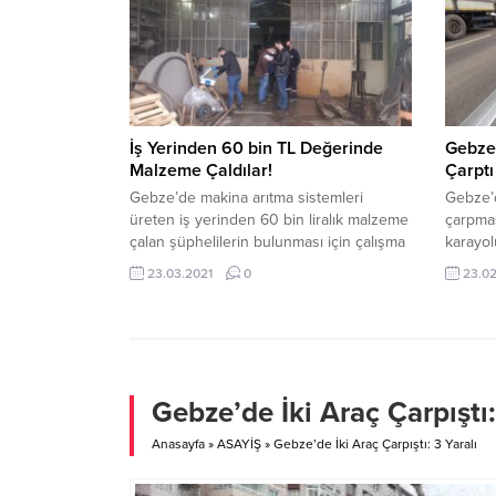
öğrenilemeyen bir kadın otomobilde
direksi
sıkıştı. Haber verilmesi üzerine kaza
birlikt
yerine jandarma, itfaiye ve sağlık
birlikte
ekipleri...
hemen a
İş Yerinden 60 bin TL Değerinde
Gebze’
Malzeme Çaldılar!
Çarptı
Gebze’de makina arıtma sistemleri
Gebze’d
üreten iş yerinden 60 bin liralık malzeme
çarpmas
çalan şüphelilerin bulunması için çalışma
karayol
başlatıldı. Sultan Orhan Mahallesi Küçük
yolda s
23.03.2021
0
23.0
Sanayi Sitesi’nde makina arıtma sistemleri
8783 pla
üzerine faaliyet yürüten firmadan yaklaşık
Mahalle
60 bin lira değerinde el aletleri, taş
Çarpman
motoru, hilti, matkap ve kaynak motoru
yaralan
çalındı. Hırsızlığı fark eden yetkililer,
sağlık 
polis...
yaralı, F
Gebze’de İki Araç Çarpıştı:
Anasayfa
»
ASAYİŞ
»
Gebze’de İki Araç Çarpıştı: 3 Yaralı