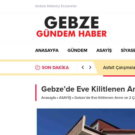
Gebze Nöbetçi Eczaneler
ANASAYFA
GÜNDEM
ASAYİŞ
SİYAS
SON DAKİKA
Ortaöğretime Ge
Gebze’de Eve Kilitlenen A
Anasayfa
»
ASAYİŞ
»
Gebze’de Eve Kilitlenen Anne ve 2 Ço