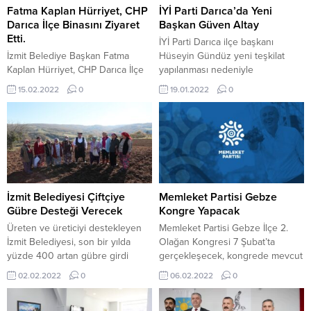
Fatma Kaplan Hürriyet, CHP
İYİ Parti Darıca’da Yeni
Darıca İlçe Binasını Ziyaret
Başkan Güven Altay
Etti.
İYİ Parti Darıca ilçe başkanı
İzmit Belediye Başkan Fatma
Hüseyin Gündüz yeni teşkilat
Kaplan Hürriyet, CHP Darıca İlçe
yapılanması nedeniyle
binasını ziyaret etti. İzmit Belediye
yönetimiyle birlikte görevinden
15.02.2022
0
19.01.2022
0
Başkan Fatma Kaplan Hürriyet ve
istifa etmişti. İYİ Parti Darıca İlçe
İzmit Belediyesi koordinatörü
Teşkilatı’nda yeni başkan Güven
Ozan Aksu, CHP Darıca ilçe
Altay oldu. İYİ Parti Kocaeli İl
binasına gelerek CHP Darıca İlçe
Teşkilatı’nda olası erken seçim
Başkanı Gökhan Aktaş ve
öncesi teşkilatlarda yeni
yönetimini ziyaret etti. İlçe
yapılanma çalışmaları devam
Başkanı Gökhan Aktaş ile sohbet
ediyor. Kandıra ilçe başkanı Hilal
eden İzmit Belediye Başkan
Kübra Altınay ve Çayırova ilçe...
İzmit Belediyesi Çiftçiye
Memleket Partisi Gebze
Fatma Kaplan Hürriyet...
Gübre Desteği Verecek
Kongre Yapacak
Üreten ve üreticiyi destekleyen
Memleket Partisi Gebze İlçe 2.
İzmit Belediyesi, son bir yılda
Olağan Kongresi 7 Şubat’ta
yüzde 400 artan gübre girdi
gerçekleşecek, kongrede mevcut
maliyeti nedeniyle çiftçiye yüzde
başkan İsmail Aşak tek aday. İlçe
02.02.2022
0
06.02.2022
0
90 hibeli gübre desteği verecek.
Başkanı İsmail Aşak kongreyle
Üreten belediye İzmit Belediyesi,
ilgili olarak şunları ifade etti: