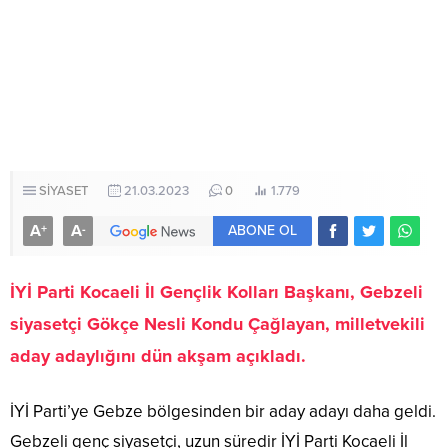
SİYASET
21.03.2023
0
1.779
A
A
+
-
ABONE OL
İYİ Parti Kocaeli İl Gençlik Kolları Başkanı, Gebzeli
siyasetçi Gökçe Nesli Kondu Çağlayan, milletvekili
aday adaylığını dün akşam açıkladı.
İYİ Parti’ye Gebze bölgesinden bir aday adayı daha geldi.
Gebzeli genç siyasetçi, uzun süredir İYİ Parti Kocaeli İl