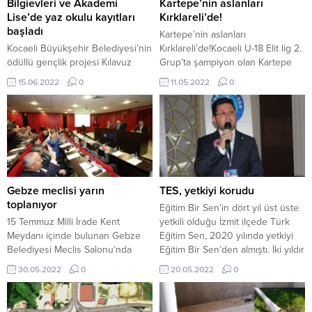
Bilgievleri ve Akademi
Kartepe’nin aslanları
Lise’de yaz okulu kayıtları
Kırklareli’de!
başladı
Kartepe’nin aslanları
Kocaeli Büyükşehir Belediyesi’nin
Kırklareli’de!Kocaeli U-18 Elit lig 2.
ödüllü gençlik projesi Kılavuz
Grup’ta şampiyon olan Kartepe
Gençlik’te ilkokul ve ortaokul
Belediyespor, Türkiye
15.06.2022
0
11.05.2022
0
öğrencilerine hizmet veren
Şampiyonası grup maçları için
Bilgievleri ile lise grubu
Kırklareli’ye gitti.
öğrencilerine hizmet veren
Akademi Liselerde yaz okulu
kayıtları başladı. DOLU DOLU BİR
YAZ GEÇECEK Kocaeli
Büyükşehir Belediyesi Gençlik ve
Spor Hizmetleri Dairesi Başkanlığı
Gebze meclisi yarın
TES, yetkiyi korudu
Gençlik Eğitimi Şube Müdürlüğü
toplanıyor
Eğitim Bir Sen’in dört yıl üst üste
bünyesindeki Akademi Liselerde
15 Temmuz Milli İrade Kent
yetkili olduğu İzmit ilçede Türk
lise grubu...
Meydanı içinde bulunan Gebze
Eğitim Sen, 2020 yılında yetkiyi
Belediyesi Meclis Salonu’nda
Eğitim Bir Sen’den almıştı. İki yıldır
gerçekleştirilecek olan meclisin
yetkiyi koruyan Türk Eğitim Sen
30.05.2022
0
20.05.2022
0
başlama saati 15.00. Yoklama–
İzmit Şube her yıl belirlenen üye
Açılış ile başlayacak olan mecliste
sayısının açıklanmasıyla yetkiyi
10 Mayıs 2022 tarihli meclis
elden bırakmadı. Türk Eğitim Sen