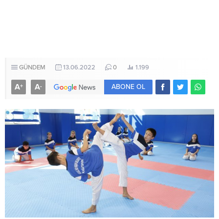
GÜNDEM
13.06.2022
0
1.199
A
A
+
-
ABONE OL