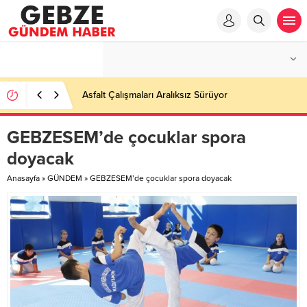
Ortaöğretime Geçiş Tercih ve Yerleştirme Kılavuzu
yayımlandı – Nefes Gazetesi – Kocaeli Haber
GEBZESEM’de çocuklar spora
doyacak
Anasayfa
»
GÜNDEM
»
GEBZESEM’de çocuklar spora doyacak