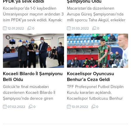
PFDK’ya sevk edildi
Şampiyonu Oldu
peşinde koşuyor. Büyükşehir’in...
Kocaelispor’da 1-0 kaybedilen
Macaristan’da düzenlenen
Ümraniyespor maçının ardından 3
Avrupa Güreş Şampiyonası’nda
isim PFDK’ya sevk edildi. Kaynak:
milli sporcu Taha Akgül, erkekler
Kocaelispor’da üç isim PFDK’ya
serbest stil 125 kiloda altın
12.01.2022
0
31.03.2022
0
sevk edildi. Kocaelispor’da
madalya kazandı.
disipline sevk edilmeyle ilgili
Başkent Budapeşte‘de
olarak Benhur’un söz konusu
gerçekleştirilen organizasyonda
maçta “hakaret”, kaleci antrenörü
üçüncü günün son
Murat Onur Dilek’in “hakaret ve
müsabakasında Taha, ezeli rakibi
tehdit”, Veli Başkurt’un ise
Gürcü Geno Petriashvili ile finalde
“hakaret, hakem soyunma odası
karşılaştı. Olimpiyat
koridorlarındaki hakareti ve
şampiyonu Taha
Kocaeli Bilardo İl Şampiyonu
Kocaelispor Oyuncusu
tedbire uymaması” nedenleri...
Akgül, Petriashvili’yi 5-2 mağlup
Belli Oldu
Benhur’a Ceza Geldi
ederek kariyerindeki 9. Avrupa
Gölcük’te final müsabaları
TFF Profesyonel Futbol Disiplin
şampiyonluğunu elde etti.
düzenlenen Kocaeli Bilardo İl
Kurulu kararları açıklandı.
Erkekler serbest stil 125 kiloda...
Şampiyosı’nda derece giren
Kocaelispor futbolcusu Benhur
sporcular, kupa ve madalyalarını
Keser’e son oynanan
07.02.2022
0
13.01.2022
0
Gölcük Belediye Başkanı Ali
Ümraniyespor maçının ardından
Yıldırım Sezer ve AK Parti İlçe
hakeme yönelik hakareti
Başkanı Çetin Seymen’in elinden
nedeniyle 3 resmi müsabakadan
aldı. Kocaeli Bilardo İl
men ve 6 bin 500 TL para cezası