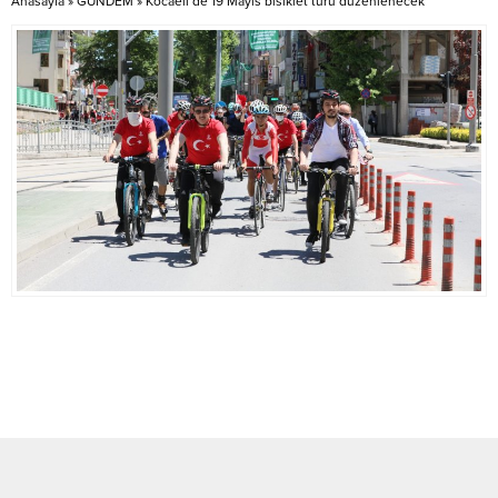
Anasayfa
»
GÜNDEM
»
Kocaeli’de 19 Mayıs bisiklet turu düzenlenecek