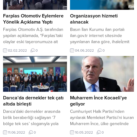
Farplas Otomotiv Eylemlere
Organizasyon hizmeti
Yönelik Açıklama Yaptı
alınacak
Farplas Otomotiv A.Ş. tarafından
Basın İlan Kurumu ilan portalı
yapılan açıklamada, “Farplas’taki
ilan.gov.tr internet sitesinde
olaylar eski taşeronumuza ait
yayınlanan ilana göre, ihaleİzmit
şirkete bağlı olarak firmamızda
Belediyesi Kültür Ve Sosyal İşler
02.02.2022
0
04.06.2022
0
çalışanların fabrikamızı hukuksuz
Müdürlüğü 2022 Yılı İçerisinde
bir şekilde işgal etmesinin
Yapılacak Organizasyon Hizmet
sonucudur” denildi. Farplas
Alım İşi hizmet alımı 08.06.2022
Otomotiv A.Ş. yaşanan olaylarla
saat:10.00’da İzmit Belediyesi Fen
ilgili olarak fabrika yönetimi
İşleri Müdürlüğü- Ömerağa
tarafından açıklamada bulunuldu.
Mahallesi Abdurahman Yüksel
Yapılan açıklamada, “Farplas’ın
Caddesi Belsa Plaza A Blok No:9
TOSB yerleşkesinde, fabrika
Kat:7 Toplantı Odası
Darıca’da dernekler tek çatı
Muharrem İnce Kocaeli’ye
önünde ve içinde kamuoyunun
İzmit/KOCAELİ
altıda birleşti
geliyor
da yakından izlediği üzere...
gerçekleştirilecek.Ayrıntılı bilgi
Darıca’daki dernekler arasında
Cumhuriyet Halk Partisi’nden
için...
birlik beraberliği sağlayan ‘7
ayrılarak Memleket Partisi’ni kuran
bölge tek ses’ sloganıyla yola
Muharrem İnce, ülke genelinde
çıkarak kurulan DADEF’in tanıtım
başlattığı teşkilat ziyaretlerini
11.06.2022
0
10.05.2022
0
programı gerçekleşti. Darıca
aralıksız sürdürüyor. Kocaeli