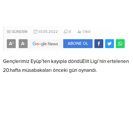
GÜNDEM
13.05.2022
0
1.160
A
A
+
-
ABONE OL
Gençlerimiz Eyüp’ten kayıpla döndüElit Ligi’nin ertelenen
20.hafta müsabakaları önceki gün oynandı.