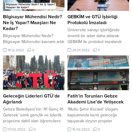
kullanıcı adı ve şifreyle telefona
sürecinde daha etkin çalışma,
yada tabletlerine indirdikleri
kullanıcılarla iletişim ve proje
‘SınavBoard’ uygulaması
yönetimi yapabilir. Geliştirilen
Bilgisayar Mühendisi Nedir?
GEBKİM ve GTÜ İşbirliği
üzerinden sisteme girerek
yazılımın tasarım, planlama, analiz,
Ne İş Yapar? Maaşları Ne
Protokolü İmzaladı
soruları çözmeye başlayabilecek.
programlama ve...
Kadar?
Üniversite sanayi işbirliğinde
Gebze Belediyesi’nden sınavlara
Bilgisayar Mühendisi Nedir?
önemli bir adım daha atılarak
hazırlanan öğrencilere online
Bilgisayar Mühendisi kavramı artık
GEBKİM ile protokol imzalandı.
destek. Liseye hazırlanan...
genel bir alanı niteler oldu. Kimse
Türkiye’nin ilk kimya ihtisas
18.12.2022
0
20.01.2022
0
okulu bitirdikten sonra Bilgisayar
organize sanayi
Mühendisi ünvanıyla çalışmıyor.
bölgesi GEBKİM OSB ve
Üstelik teknolojinin gelişmesiyle
Türkiye’nin Araştırma Üniversitesi
o kadar farklı uzmanlık alanları
Gebze Teknik Üniversitesi (GTÜ),
ortaya çıktı ki, neredeyse
GTÜ Teknopark’ ta birlikte Ar-Ge
hiçbirinin adında
çalışacak. GEBKİM’ de GTÜ
bilgisayar geçmiyor. Bilgisayar
Rektörü ve GTÜ Teknopark
Mühendisi Ne İş Yapar? Bu
Yönetim Kurulu Başkanı Prof. Dr.
Geleceğin Liderleri GTÜ’de
Fatih’in Torunları Gebze
sorunun belki yüzlerce cevabı
Muhammed Hasan ASLAN,
Ağırlandı
Akademi Lise’de Yetişecek
var. Ama en çok bilinenlerini
GEBKİM Yönetim...
Gebze Belediyesi’nin ’41 Genç 41
‘Mutlu Şehir Kocaeli’ sloganı
farklı...
Gelecek’ isimli gençlik ve liderlik
kapsamında kenti geleceğe
projesine dahil olan öğrencilere
taşıyacak vizyon projeler
GTÜ Kongre ve Kültür
geliştiren Kocaeli Büyükşehir
07.02.2022
0
16.02.2022
0