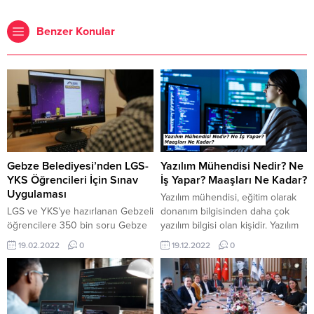
Benzer Konular
Gebze Belediyesi’nden LGS-
Yazılım Mühendisi Nedir? Ne
YKS Öğrencileri İçin Sınav
İş Yapar? Maaşları Ne Kadar?
Uygulaması
Yazılım mühendisi, eğitim olarak
LGS ve YKS’ye hazırlanan Gebzeli
donanım bilgisinden daha çok
öğrencilere 350 bin soru Gebze
yazılım bilgisi olan kişidir. Yazılım
Belediyesi’nden hediye.
Mühendisi Ne İş Yapar?
19.02.2022
0
19.12.2022
0
Öğrenciler
Geliştirilecek yazılım hakkında
http://egitim.gebze.bel.tr/
kullanıcı ihtiyaçlarını analiz edip
adresine girerek üyelik talep
çözüm bulur. Yazılım konusunda
formunu doldurduktan sonra, kısa
gelişmeleri takip edip
mesajla kendilerine iletilecek
uygulayabilir. Yazılım geliştirme