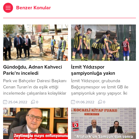
Benzer Konular
Gündoğdu, Adnan Kahveci
İzmit Yıldızspor
Parkı’nı inceledi
şampiyonluğa yakın
Park ve Bahçeler Dairesi Başkanı
İzmit Yıldızspor, grubunda
Cenan Turan’ın da eşlik ettiği
Bağçeşmespor ve İzmit GB ile
incelemede çalışanlara kolaylıklar
şampiyonluk yarışı yapıyor. İki
dileyen Genel Sekreter
hafta önce İzmit GB’yi 4-0 yendi,
25.04.2022
0
01.06.2022
0
Gündoğdu, çocukların ve
rakibinin umutlarını bitirdi. İzmit
yetişkinlerin sosyal yaşantısını
Yıldızspor, hafta sonunda da
hareketlendirmek için Dilovası’na
Yeşilovaspor’u 3-0 yendi,
nitelikli bir park kazandıracaklarını
liderliğini devam ettirdi. Son
söyledi. Park alanındaki inceleme
haftaya ikinci sıradaki
sırasında karşılaştığı Dilovalı
Bağçeşmespor’un 2 puan