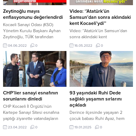
vatandaşlara Kocaeli Büyükşehir
önünde giren Sarı-Lacivertli ekip,
Belediye Başkanı Doç. Dr. Tahir
Güneşspor’u yenmesi halinde
Zeytinoğlu mayıs
Video: ‘’Atatürk’ün
Büyükakın’ın selamını ileten
mutlu sona ulaşacak. İzmit...
enflasyonunu değerlendirdi
Samsun’dan sonra aklındaki
Genel Sekreter Gündoğdu,...
kent Kocaeli’ydi’’
Kocaeli Sanayi Odası (KSO)
Yönetim Kurulu Başkanı Ayhan
Video: ‘’Atatürk’ün Samsun’dan
Zeytinoğlu, TÜİK tarafından
sonra aklındaki kent
açıklanan mayıs ayı enflasyon
Kocaeli’ydi’’12. Kitap Fuarı’nın ilk
04.06.2022
0
16.05.2022
0
oranlarına ilişkin
gün konuşmacılarından Milli
değerlendirmede bulundu.
Kuruluşlar Birliği Başkanı Yücel
Zeytinoğlu, “Mayısta TÜFE aylık
Alpay Demir, tarihe ışık tutan
yüzde 2.98 artarak yıllık yüzde
önemli bir açıklamalarda bulundu
73.50’ye, ÜFE ise aylık yüzde
8.76 artarak yıllık yüzde 132.16’ya
yükseldi. Enerji ve petrol ürünleri
başta olmak üzere emtia
CHP’lier sanayi esnafının
93 yaşındaki Ruhi Dede
fiyatlarındaki artışların devam...
sorunlarını dinledi
sağlıklı yaşamın sırlarını
açıkladı
CHP Kocaeli İl Örgütü’nün
Kartepe Sanayi Sitesi esnafına
Derince ilçesinde yaşayan 2
yaptığı ziyarette vatandaşların
çocuk babası Ruhi Ayaz, hem
anlattıkları, zamlarla katlanarak
fiziki görünümü hem de yaşam
23.04.2022
0
19.01.2025
0
artan ekonomik buhranın boyutu
felsefesiyle çevresindekilerin