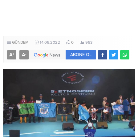
GÜNDEM
14.06.2022
0
963
A
A
+
-
ABONE OL