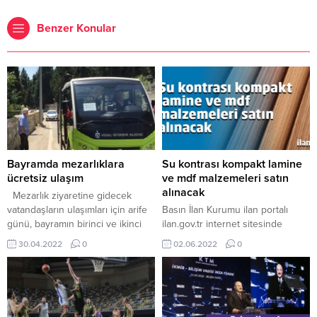
Benzer Konular
Bayramda mezarlıklara
Su kontrası kompakt lamine
ücretsiz ulaşım
ve mdf malzemeleri satın
alınacak
Mezarlık ziyaretine gidecek
vatandaşların ulaşımları için arife
Basın İlan Kurumu ilan portalı
günü, bayramın birinci ve ikinci
ilan.gov.tr internet sitesinde
günü de mezarlıklara ücretsiz
yayınlanan ilana göre,
30.04.2022
0
02.06.2022
0
servis sağlanıyor. Mezarlıklara
ihaleKocaeli Büyükşehir
Batı Terminali’nden saat sabah
Belediyesi Park Ve Bahçeler
09.00 itibariyle saat 16.00’a kadar
Dairesi Başkanlığı – Park
her saat başı ücretsiz servisler
Bahçeler İdare Şube Müdürlüğü
kaldırılacak. SERVİS
2022 Yılı Park Bahçeler İdare