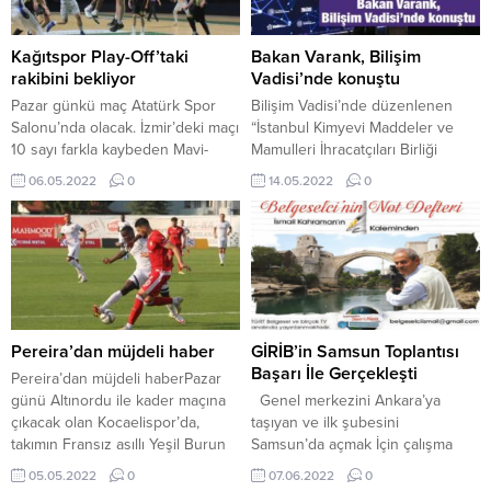
GÜZERGÂHLARI Batı
Şube Müdürlüğüne Bağlı Atölye
Terminali’nden kalkacak olan
Şefliğinde Kullanılmak Üzere Su
servisler Bağçeşme Mezarlığı’na
Kontrası, Kompakt Lamine ve Mdf
Kağıtspor Play-Off’taki
Bakan Varank, Bilişim
gidecek olan vatandaşlar için; Batı
Malzemeleri mal alımı 08.06.2022
rakibini bekliyor
Vadisi’nde konuştu
Terminali...
saat:10.00’da Kocaeli Büyükşehir
Pazar günkü maç Atatürk Spor
Bilişim Vadisi’nde düzenlenen
Belediyesi...
Salonu’nda olacak. İzmir’deki maçı
“İstanbul Kimyevi Maddeler ve
10 sayı farkla kaybeden Mavi-
Mamulleri İhracatçıları Birliği
Beyazlı ekibimiz rövanşı 10
(İKMİB)-Bilişim Vadisi Kimya
06.05.2022
0
14.05.2022
0
sayının üzerinde kazanırsa ligi
Teknoloji Merkezi İmza Töreni”ne
rakibinin üzerinde tamamlayacak.
katılan Varank, salgın döneminin
Son haftaya temsilcimizle aynı
kazananlarından birinin kimya
puanda giren TED Ankara
sektörü olduğunu, dolayısıyla
Kolejliler ise Mamak Belediye
İKMİB’in burayı faaliyete
önüne çıkacak. TED’in güçlü
geçirecek gücünün bulunduğunu
rakibi önünde kaybetme olasılığı
söyledi. Bakanlık olarak imkanlar
fazla. Kağıtspor’un normal
dahilinde ellerinden gelen
Pereira’dan müjdeli haber
GİRİB’in Samsun Toplantısı
sezonu 7-8 ve...
desteği vereceklerini aktaran
Başarı İle Gerçekleşti
Pereira’dan müjdeli haberPazar
Varank, projede bütün tarafların
günü Altınordu ile kader maçına
Genel merkezini Ankara’ya
elini taşın altına...
çıkacak olan Kocaelispor’da,
taşıyan ve ilk şubesini
takımın Fransız asıllı Yeşil Burun
Samsun’da açmak İçin çalışma
Adalı futbolcusu Michael
yapan Giresun İşadamı ve
05.05.2022
0
07.06.2022
0
Pereira’nın İzmir ekibi karşısında
bürokratlar derneğinin