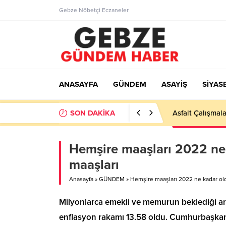
Gebze Nöbetçi Eczaneler
ANASAYFA
GÜNDEM
ASAYİŞ
SİYAS
SON DAKİKA
Ortaöğretime Ge
Hemşire maaşları 2022 ne
maaşları
Anasayfa
»
GÜNDEM
»
Hemşire maaşları 2022 ne kadar ol
Milyonlarca emekli ve memurun beklediği ara
enflasyon rakamı 13.58 oldu. Cumhurbaşkanı