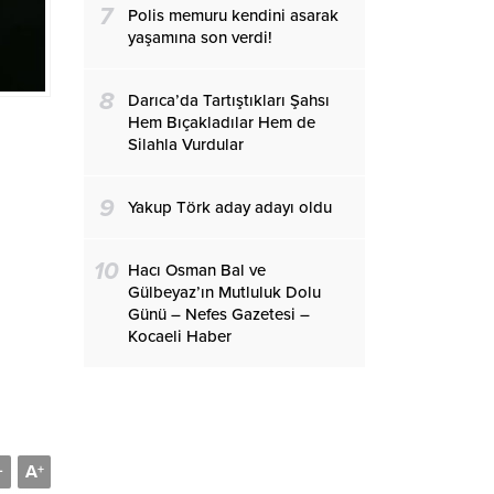
7
Polis memuru kendini asarak
yaşamına son verdi!
8
Darıca’da Tartıştıkları Şahsı
Hem Bıçakladılar Hem de
Silahla Vurdular
9
Yakup Törk aday adayı oldu
10
Hacı Osman Bal ve
Gülbeyaz’ın Mutluluk Dolu
Günü – Nefes Gazetesi –
Kocaeli Haber
A
-
+