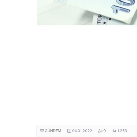
GÜNDEM
04.01.2022
0
1.259