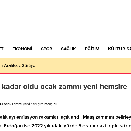
ET
EKONOMİ
SPOR
SAĞLIK
EĞİTİM
KÜLTÜR-S
çiş Tercih ve Yerleştirme Kılavuzu yayımlandı – Nefes Gazetesi – K
 kadar oldu ocak zammı yeni hemşire
du ocak zammı yeni hemşire maaşları
lık ayı enflasyon rakamları açıklandı. Maaş zammını belirle
 Erdoğan ise 2022 yılındaki yüzde 5 oranındaki toplu söz