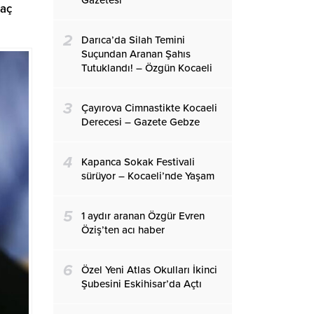
Gazetesi
kaç
2
Darıca’da Silah Temini
Suçundan Aranan Şahıs
Tutuklandı! – Özgün Kocaeli
3
Çayırova Cimnastikte Kocaeli
Derecesi – Gazete Gebze
4
Kapanca Sokak Festivali
sürüyor – Kocaeli’nde Yaşam
5
1 aydır aranan Özgür Evren
Öziş’ten acı haber
6
Özel Yeni Atlas Okulları İkinci
Şubesini Eskihisar’da Açtı