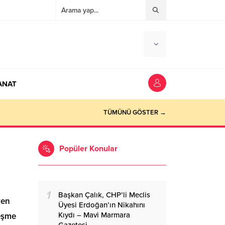
ANAT
ocaeli Haber
TÜMÜNÜ GÖSTER →
Popüler Konular
1
Başkan Çalık, CHP’li Meclis
yen
Üyesi Erdoğan’ın Nikahını
Kıydı – Mavi Marmara
leşme