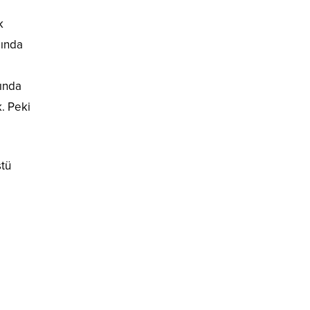
k
sında
nında
k. Peki
stü