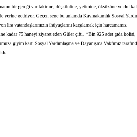
lmanın bir gereği var fakirine, düşkününe, yetimine, öksüzüne ve dul ka
ilde yerine getiriyor. Geçen sene bu anlamda Kaymakamlık Sosyal Yard
n lira vatandaşlarımızın ihtiyaçlarını karşılamak için harcamamız
 kadar 75 haneyi ziyaret eden Güler çifti, “Bin 925 adet gıda kolisi, 
ğumuza giyim kartı Sosyal Yardımlaşma ve Dayanışma Vakfımız tarafın
ıldı.