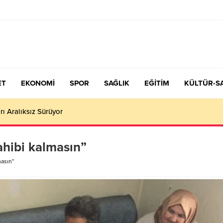
ET
EKONOMİ
SPOR
SAĞLIK
EĞİTİM
KÜLTÜR-S
çiş Tercih ve Yerleştirme Kılavuzu yayımlandı – Nefes Gazetesi – K
sahibi kalmasın”
masın”