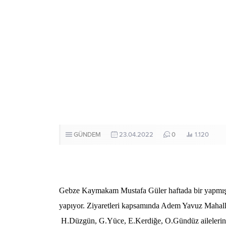
GÜNDEM
23.04.2022
0
1.120
Gebze Kaymakam Mustafa Güler haftada bir yapmış
yapıyor. Ziyaretleri kapsamında Adem Yavuz Mahall
H.Düzgün, G.Yüce, E.Kerdiğe, O.Gündüz ailelerini 