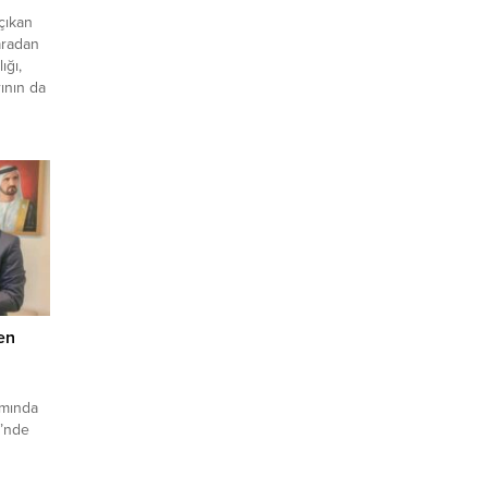
çıkan
aradan
ığı,
ının da
dına
dan ve
ye
ı.
ada,
n
su
en
samında
i’nde
t
ap