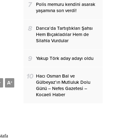
7
Polis memuru kendini asarak
yaşamına son verdi!
8
Darıca’da Tartıştıkları Şahsı
Hem Bıçakladılar Hem de
Silahla Vurdular
9
Yakup Törk aday adayı oldu
10
Hacı Osman Bal ve
Gülbeyaz’ın Mutluluk Dolu
A
-
+
Günü – Nefes Gazetesi –
Kocaeli Haber
tafa