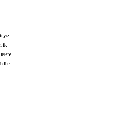
teyiz.
i ile
lelere
 dile