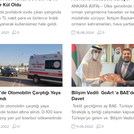
ar Kül Oldu
ANKARA (İGFA) – Ülke genelinde 
de prefabrik evde çıkan yangında
orman yangınlarına havadan ve k
 TL nakit para ve binlerce liralık
müdahale sürüyor. İletişim Başkanl
r yanarak kullanılamaz hale geldi.
ormanın kahramanları, hava şartlar
13.30 sıralarında Gebze
etkisiyle ülke genelinde birbiri ar
.2021
0
18.08.2024
0
nari Mahallesi’nde meydana geldi.
başlayan orman yangınlarını hava
n bilgiye göre Mollafenari’de tek
karadan müdahalelerle söndürme
r prefabrik evde yangın çıktığını
çalıştığına ilişkin görüntüler paylaşt
evredekiler durumu 112 Acil
Başkanlıktan yapılan yazılı açıklam
ekiplerine haber verdi. İhbar
orman yangınlarına karşı yürütüle
 olay yerine...
söndürme çalışmalarında, 12 ton 
alma...
de Otomobilin Çarptığı Yaya
Bilişim Vadili GoArt ‘a BAE’d
ndı
Davet
e otomobilin çarptığı yaya
Teklif, geçtiğimiz ay BAE- Türkiye
de tedavi altına alındı. D-100 kara
Stratejik iş birliği çalışmaları kap
zey yan yol İstanbul istikametinde
Türkiye’ye gelen ve Bilişim Vadis
netimindeki 10 AET 040 plakalı
bulunan TOGG, Trendyol ve GoAr
.2022
0
11.06.2022
0
l, yolun karşısına geçmek isteyen
ofislerini ziyaret eden Birleşik Ar