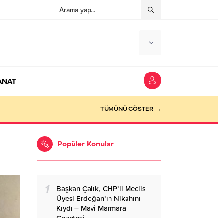
ANAT
ocaeli Haber
TÜMÜNÜ GÖSTER →
Popüler Konular
1
Başkan Çalık, CHP’li Meclis
Üyesi Erdoğan’ın Nikahını
Kıydı – Mavi Marmara