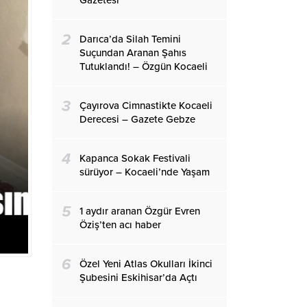
Gazetesi
2
Darıca’da Silah Temini
Suçundan Aranan Şahıs
Tutuklandı! – Özgün Kocaeli
3
Çayırova Cimnastikte Kocaeli
Derecesi – Gazete Gebze
4
Kapanca Sokak Festivali
sürüyor – Kocaeli’nde Yaşam
5
1 aydır aranan Özgür Evren
Öziş’ten acı haber
6
Özel Yeni Atlas Okulları İkinci
Şubesini Eskihisar’da Açtı