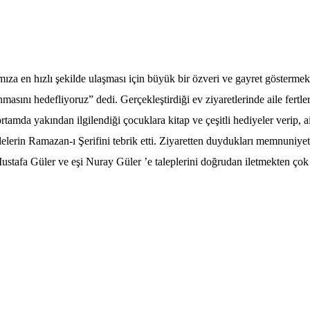
ımıza en hızlı şekilde ulaşması için büyük bir özveri ve gayret göstermek
nmasını hedefliyoruz”
dedi. Gerçekleştirdiği ev ziyaretlerinde aile fertler
tamda yakından ilgilendiği çocuklara kitap ve çeşitli hediyeler verip, ai
elerin Ramazan-ı Şerifini tebrik etti. Ziyaretten duydukları memnuniyeti
Mustafa Güler ve eşi Nuray Güler ’e taleplerini doğrudan iletmekten çok