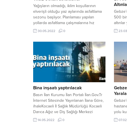
Altınl
Yağışların olmadığı, iklim koşullarının
elverişli olduğu yaz aylarında asfaltlama
Gebze’
sezonu başlıyor. Planlaması yapılan
500 bin
yollarda asfaltlama çalışmalarına hız
altınla
veren Fen İşleri ekipleri, kent genelinde
Yangın 
30.05.2022
0
23.03
bozulma ve aşınma meydana gelmiş
Mollafe
yollarda bakım, onarım ve yenileme
Edinile
çalışmaları yapıyor.STABİLİZE YOL
katlı bi
ASFALTLANDIDerince Yavuz Selim
gören ç
Mahallesi Yıldız Sokakta stabilize olan yol,
Yardım 
Büyükşehir Belediyesi Fen İşleri
üzerine
ekiplerince...
Bina inşaatı yaptırılacak
Gebze’
Yarala
Basın İlan Kurumu İlan Portalı İlan.Gov.Tr
İnternet Sitesinde Yayınlanan İlana Göre,
Gebze’d
ihaleKocaeli İl Sağlık Müdürlüğü Kocaeli
hastane
Darıca Ağız ve Diş Sağlığı Merkezi
yolu ku
Hizmet Binası Yapım İşi yapım işi
Y.K. yö
14.05.2022
0
07.02
17.05.2022 saat:11.00’da Kocaeli İl Sağlık
otomobi