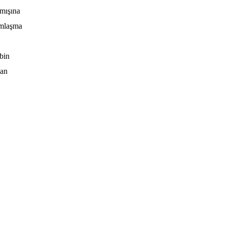
lmışına
ımlaşma
bin
dan