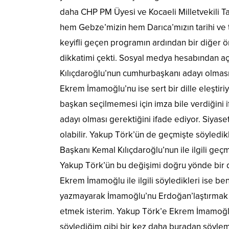
daha CHP PM Üyesi ve Kocaeli Milletvekili T
hem Gebze’mizin hem Darıca’mızın tarihi ve t
keyifli geçen programın ardından bir diğer 
dikkatimi çekti. Sosyal medya hesabından 
Kılıçdaroğlu’nun cumhurbaşkanı adayı olması 
Ekrem İmamoğlu’nu ise sert bir dille eleşti
başkan seçilmemesi için imza bile verdiğini 
adayı olması gerektiğini ifade ediyor. Siyaset
olabilir. Yakup Törk’ün de geçmişte söyledik
Başkanı Kemal Kılıçdaroğlu’nun ile ilgili geçm
Yakup Törk’ün bu değişimi doğru yönde bir 
Ekrem İmamoğlu ile ilgili söyledikleri ise be
yazmayarak İmamoğlu’nu Erdoğan’laştırmak s
etmek isterim. Yakup Törk’e Ekrem İmamoğlu 
söylediğim gibi bir kez daha buradan söyle