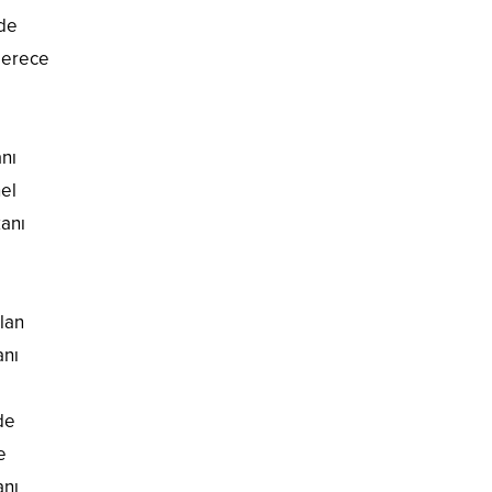
nde
 derece
a
anı
el
kanı
olan
anı
de
e
anı