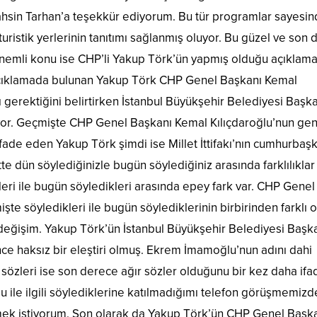
ahsin Tarhan’a teşekkür ediyorum. Bu tür programlar sayesi
uristik yerlerinin tanıtımı sağlanmış oluyor. Bu güzel ve son
önemli konu ise CHP’li Yakup Törk’ün yapmış olduğu açıklam
açıklamada bulunan Yakup Törk CHP Genel Başkanı Kemal
gerektiğini belirtirken İstanbul Büyükşehir Belediyesi Başk
riyor. Geçmişte CHP Genel Başkanı Kemal Kılıçdaroğlu’nun gen
ifade eden Yakup Törk şimdi ise Millet İttifakı’nın cumhurbaş
te dün söylediğinizle bugün söylediğiniz arasında farklılıklar
leri ile bugün söyledikleri arasında epey fark var. CHP Genel
işte söyledikleri ile bugün söylediklerinin birbirinden farklı 
değişim. Yakup Törk’ün İstanbul Büyükşehir Belediyesi Başk
nce haksız bir eleştiri olmuş. Ekrem İmamoğlu’nun adını dahi
özleri ise son derece ağır sözler olduğunu bir kez daha ifa
ile ilgili söylediklerine katılmadığımı telefon görüşmemizd
mek istiyorum. Son olarak da Yakup Törk’ün CHP Genel Başk