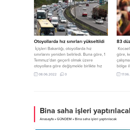
öldürm
cezası 
Mahall
(53), 9
husumetl
Otoyollarda hız sınırları yükseltildi
83 düz
İçişleri Bakanlığı, otoyollarda hız
Kocaeli
sınırlarını yeniden belirledi. Buna göre, 1
göre, 
Temmuz’dan geçerli olmak üzere
çalışma
otoyollara göre değişmekle birlikte hız
bölge i
sınırlarında saatte 10-20 kilometreye
Müdürl
08.06.2022
0
17.06
kadar artışlar yapılacak. İçişleri Bakanı
Merkezi
Süleyman Soylu’nun imzasıyla, 81 il
göçmeni
valiliğine, otoyollardaki otomobil hız
uyruklu 
sınırlarına ilişkin yazı gönderildi. HANGİ
Haziran’
OTOYOLDA HIZ SINIRI KAÇ OLDU? Buna
göre, Edirne-...
Bina saha işleri yaptırılaca
Anasayfa
»
GÜNDEM
»
Bina saha işleri yaptırılacak