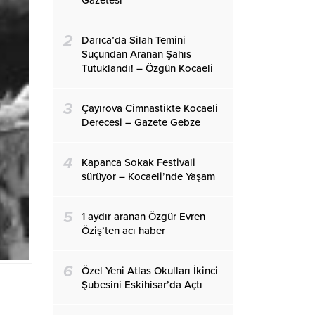
Gazetesi
2
Darıca’da Silah Temini
Suçundan Aranan Şahıs
Tutuklandı! – Özgün Kocaeli
3
Çayırova Cimnastikte Kocaeli
Derecesi – Gazete Gebze
4
Kapanca Sokak Festivali
sürüyor – Kocaeli’nde Yaşam
5
1 aydır aranan Özgür Evren
Öziş’ten acı haber
6
Özel Yeni Atlas Okulları İkinci
Şubesini Eskihisar’da Açtı