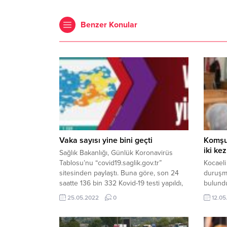
Benzer Konular
Vaka sayısı yine bini geçti
Komşus
iki ke
Sağlık Bakanlığı, Günlük Koronavirüs
Tablosu’nu “covid19.saglik.gov.tr”
Kocaeli
sitesinden paylaştı. Buna göre, son 24
duruşma
saatte 136 bin 332 Kovid-19 testi yapıldı,
bulund
1304 kişinin testi pozitif çıktı, 6 kişi
duruşm
25.05.2022
0
12.05
yaşamını yitirdi, iyileşenlerin sayısı ise
cezaevi
1184 oldu.Haber Merkezi
Sistemi 
Mahkem