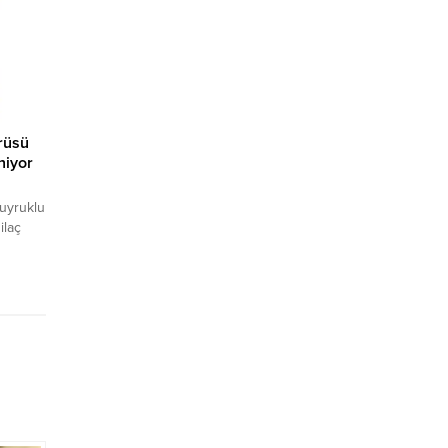
n
fark
rüsü
niyor
uyruklu
ilaç
içeği’
kililere
em
,
 ile
üzerinde
anede