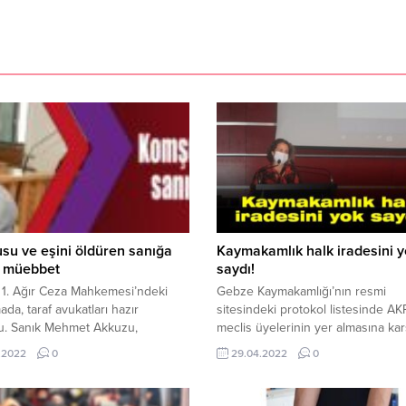
u ve eşini öldüren sanığa
Kaymakamlık halk iradesini 
z müebbet
saydı!
 1. Ağır Ceza Mahkemesi’ndeki
Gebze Kaymakamlığı’nın resmi
da, taraf avukatları hazır
sitesindeki protokol listesinde AKP
u. Sanık Mehmet Akkuzu,
meclis üyelerinin yer almasına kar
aya tutuklu bulunduğu
muhalefetteki CHP ve İYİ Partili me
.2022
0
29.04.2022
0
nden Ses ve Görüntü Bilişim
üyelerinin yer almamasına Gebze
(SEGBİS) aracılığıyla katıldı.
Belediye Meclisi CHP Grup Başkan
e heyeti, sanığa “kasten
Avukat Saide Arslan Çalışkan sert