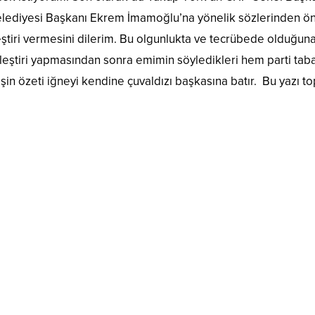
Belediyesi Başkanı Ekrem İmamoğlu’na yönelik sözlerinden ö
leştiri vermesini dilerim. Bu olgunlukta ve tecrübede olduğun
eleştiri yapmasından sonra emimin söyledikleri hem parti tab
in özeti iğneyi kendine çuvaldızı başkasına batır. Bu yazı t