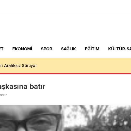
ET
EKONOMİ
SPOR
SAĞLIK
EĞİTİM
KÜLTÜR-S
aşkasına batır
batır