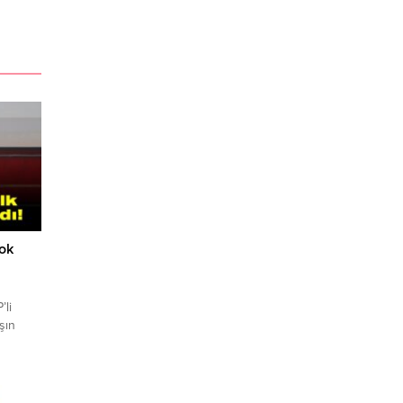
yok
’li
şın
clis
vekili
 tepki