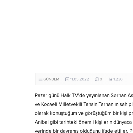
GÜNDEM
11.05.2022
0
1.230
Pazar günü Halk TV’de yayınlanan Serhan As
ve Kocaeli Milletvekili Tahsin Tarhan’ın sahip
olarak konuştuğum ve görüştüğüm bir kişi p
Anibal gibi tarihteki önemli kişilerin dünyac
yerinde bir davranış olduğunu ifade ettiler. 