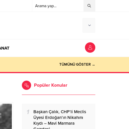
ANAT
TÜMÜNÜ GÖSTER →
Popüler Konular
1
Başkan Çalık, CHP’li Meclis
Üyesi Erdoğan’ın Nikahını
Kıydı – Mavi Marmara