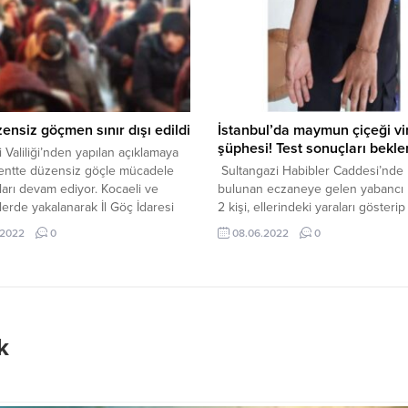
e” suçundan 2 kez müebbet hapis
gösterdi. CHP’li meclis üyesi Sina
verdi. Kandıra Şahinler
Çeper’in uyarısı üzerine eksikliği 
esi’nde yaşayan Mehmet Akkuzu
ettiğini kaydeden Çalışkan sosyal
 Mayıs 2021’de tarlada karşılaştığı
medyadan yaptığı açıklamada...
i...
ensiz göçmen sınır dışı edildi
İstanbul’da maymun çiçeği vi
şüphesi! Test sonuçları bekle
 Valiliği’nden yapılan açıklamaya
kentte düzensiz göçle mücadele
Sultangazi Habibler Caddesi’nde
ları devam ediyor. Kocaeli ve
bulunan eczaneye gelen yabancı 
llerde yakalanarak İl Göç İdaresi
2 kişi, ellerindeki yaraları gösterip 
üğü Gündoğdu Geri Gönderme
istedi. Eczacı yaraların, ‘Maymun ç
.2022
0
08.06.2022
0
’ne teslim edilen 83 düzensiz
olabileceğinden şüphelenerek, yet
n işlemleri tamamlandı. Yabancı
haber verdi. 2 kişi eczaneden kr
9 kişi 14 Haziran’da, 74 kişi ise 16
alarak çıktı. Polis ve sağlık ekipleri
da sınır dışı edildi.
eczaneden çıkarak ilerleyen 2 kişi
yanlarındaki arkadaşlarını cadde 
durdurdu. 3 kişi ambulansla hast
k
götürüldü....