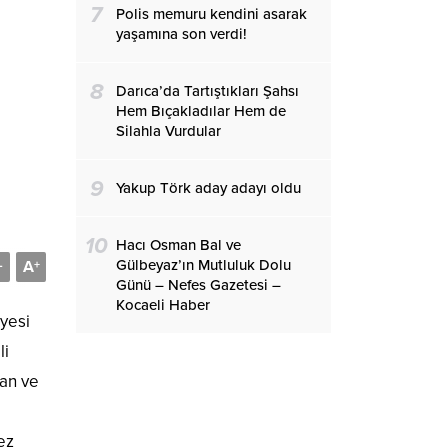
7
Polis memuru kendini asarak
yaşamına son verdi!
8
Darıca’da Tartıştıkları Şahsı
Hem Bıçakladılar Hem de
Silahla Vurdular
9
Yakup Törk aday adayı oldu
10
Hacı Osman Bal ve
Gülbeyaz’ın Mutluluk Dolu
A
-
+
Günü – Nefes Gazetesi –
Kocaeli Haber
yesi
li
an ve
ez