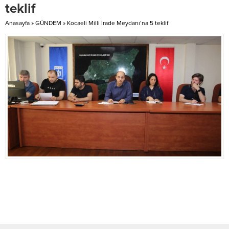
Öğrencilerin bıçaklı kavgasında 3
teklif
kişi yaralandı. İhbar...
Anasayfa
»
GÜNDEM
»
Kocaeli Milli İrade Meydanı’na 5 teklif