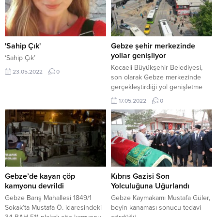
'Sahip Çık'
Gebze şehir merkezinde
yollar genişliyor
‘Sahip Çık’
Kocaeli Büyükşehir Belediyesi,
23.05.2022
0
son olarak Gebze merkezinde
gerçekleştirdiği yol genişletme
çalışmasıyla trafiğe nefes
17.05.2022
0
aldıracak. Özellikle Özel Merkez
Hastanesi’nin hemen önünde
bulunan trafik ışıklarında araçların
yolun dar olması nedeniyle uzun
kuyruklar oluşturması bölgede
yoğun bir trafik sıkışıklığının
yaşanmasına sebebiyet
veriyordu. YOL 4 METRE
Gebze’de kayan çöp
Kıbrıs Gazisi Son
GENİŞLİYORBu bağlamda
kamyonu devrildi
Yolculuğuna Uğurlandı
Büyükşehir ekipleri, trafik
Gebze Barış Mahallesi 1849/1
Gebze Kaymakamı Mustafa Güler,
ışıklarında oluşan sıkışıklığın
Sokak’ta Mustafa Ö. idaresindeki
beyin kanaması sonucu tedavi
önüne...