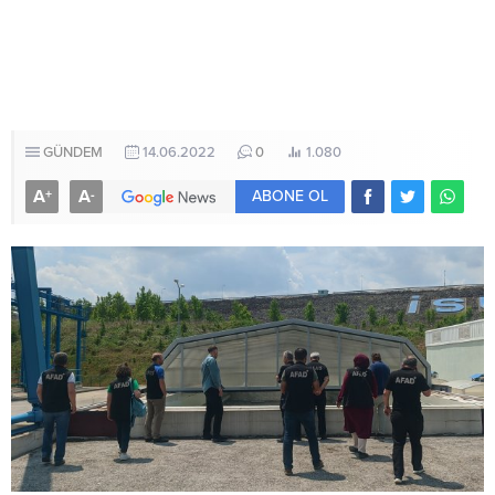
GÜNDEM
14.06.2022
0
1.080
A
A
+
-
ABONE OL