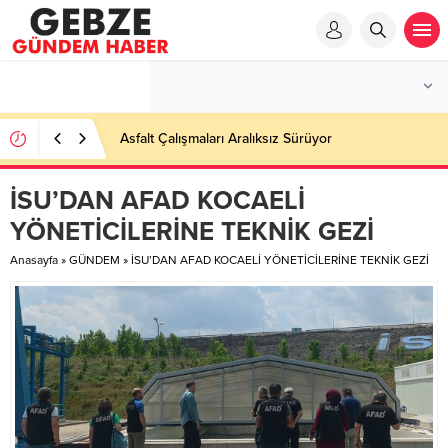
Ortaöğretime Geçiş Tercih ve Yerleştirme Kılavuzu
yayımlandı – Nefes Gazetesi – Kocaeli Haber
İSU’DAN AFAD KOCAELİ
YÖNETİCİLERİNE TEKNİK GEZİ
Anasayfa
»
GÜNDEM
»
İSU’DAN AFAD KOCAELİ YÖNETİCİLERİNE TEKNİK GEZİ