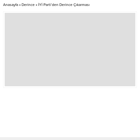
13 Ocak...
Anasayfa
»
Derince
»
İYİ Parti’den Derince Çıkarması