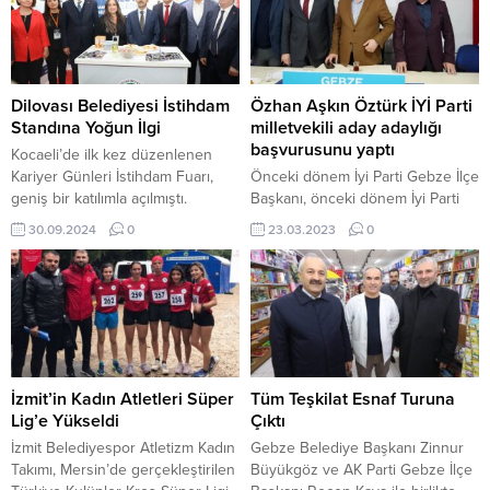
Dilovası Belediyesi İstihdam
Özhan Aşkın Öztürk İYİ Parti
Standına Yoğun İlgi
milletvekili aday adaylığı
başvurusunu yaptı
Kocaeli’de ilk kez düzenlenen
Kariyer Günleri İstihdam Fuarı,
Önceki dönem İyi Parti Gebze İlçe
geniş bir katılımla açılmıştı.
Başkanı, önceki dönem İyi Parti
Fuarda, Dilovası Belediyesi’nin
Kocaeli İl Başkanvekili, Gebze
30.09.2024
0
23.03.2023
0
istihdam standı ziyaretçilerin
Ticaret Odası Meclis Üyesi Özhan
yoğun ilgisini çekti. Dilovası İMES
Aşkın Öztürk, Ankara’ya giderek
Organize Sanayi Bölgesi
İyi Parti Genel Merkezi’nde
öncülüğünde düzenlenen Kariyer
milletvekili aday adaylığı
Günleri’nde, Dilovası Belediyesi
başvurusunu gerçekleştirdi.
İstihdam Servisi aracılığıyla
Başarılı siyaset insanı 28’inci
ziyaretçilere iş fırsatları ve kariyer
Dönem Milletvekili seçimi için
olanakları hakkında bilgi sağladı.
başkentteki görüşmelerini
İzmit’in Kadın Atletleri Süper
Tüm Teşkilat Esnaf Turuna
Fuara katılan vatandaşlar,
tamamladı. Öztürk, İYİ Parti Genel
Lig’e Yükseldi
Çıktı
belediyenin sunduğu istihdam...
Merkezi’ne giderek...
İzmit Belediyespor Atletizm Kadın
Gebze Belediye Başkanı Zinnur
Takımı, Mersin’de gerçekleştirilen
Büyükgöz ve AK Parti Gebze İlçe