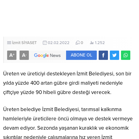
İzmit
SİYASET
02.02.2022
0
1.252
A
A
+
-
ABONE OL
Üreten ve üreticiyi destekleyen İzmit Belediyesi, son bir
yılda yüzde 400 artan gübre girdi maliyeti nedeniyle
çiftçiye yüzde 90 hibeli gübre desteği verecek.
Üreten belediye İzmit Belediyesi, tarımsal kalkınma
hamleleriyle üreticilere öncü olmaya ve destek vermeye
devam ediyor. Sezonda yaşanan kuraklık ve ekonomik
sıkıntılar nedeniyle çalışmalarına hız veren İzmit