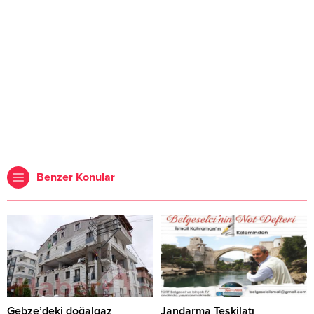
Benzer Konular
Gebze’deki doğalgaz
Jandarma Teşkilatı