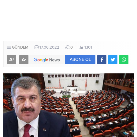
GÜNDEM
17.06.2022
0
1.101
A
A
+
-
ABONE OL