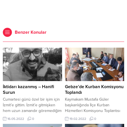
Benzer Konular
İktidarı kazanmış – Hanifi
Gebze’de Kurban Komisyonu
Surun
Toplandı
Cumartesi günü özel bir işim için
Kaymakam Mustafa Güler
İzmit’e gittim. İzmit’e gitmişken
başkanlığında İlçe Kurban
hem uzun zamandır göremediğim
Hizmetleri Komisyonu Toplantısı
birkaç meslektaşımı ziyaret ettim
Kaymakamlık Toplantı odasında
16.05.2022
0
19.02.2022
0
hem de CHP Kocaeli İl
gerçekleştirildi. 2022 Yılı Kurban