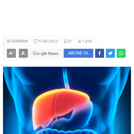
GÜNDEM
17.06.2022
0
1.204
A
A
+
-
ABONE OL