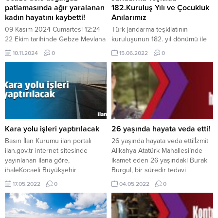
patlamasında ağır yaralanan
182.Kuruluş Yılı ve Çocukluk
kadın hayatını kaybetti!
Anılarımız
09 Kasım 2024 Cumartesi 12:24
Türk jandarma teşkilatının
22 Ekim tarihinde Gebze Mevlana
kuruluşunun 182. yıl dönümü ile
Mahallesi 866 Sokak’ta doğalgaz
ilgili bir çok etkinlik düzenleniyor.
10.11.2024
0
15.06.2022
0
sebebiyle 5 katlı binanın üçüncü
Konuyla ilgili bizde gazeteci ve
katında büyük bir patlama
birçok tv kanalında yayınlanan
meydana geldi. Patlamanın
Devrialem belgesel program
ardından ev tamamen kullanılmaz
yapımcısı olarak hazırladığımız
hale gelirken, çevredeki 2
makaleyi sizlerle paylaşıyoruz.
artmanda da hasar meydana
Jandarma Teşkilatı ve Çocukluk
geldi. Olay günü ağır yaralı olarak
Anılarım Çocukluk anıları çok
hastaneye kaldırılan Günay Ergen
önemli. Karadenizin yüksek
Kara yolu işleri yaptırılacak
26 yaşında hayata veda etti!
(65), yapılan...
köylerinde daha küçük bir çocuk
Basın İlan Kurumu ilan portalı
26 yaşında hayata veda etti!İzmit
iken ilk gördüğümüz...
ilan.gov.tr internet sitesinde
Alikahya Atatürk Mahallesi’nde
yayınlanan ilana göre,
ikamet eden 26 yaşındaki Burak
ihaleKocaeli Büyükşehir
Burgul, bir süredir tedavi
Belediyesi Fen İşleri Dairesi
gördüğü kas rahatsızlığı
17.05.2022
0
04.05.2022
0
Başkanlığı – Yol Bakım, Onarım Ve
nedeniyle hayatını kaybetti.
Yapım Şube Müdürlüğü Gebze
İlçesi Geneli Yol Bakım Onarım