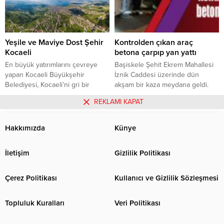
Yapılması İşi yapım işi 18.05.2022
saat:10.00’da Kocaeli Büyükşehir
Belediyesi İhale Toplantı Salonu B
Blok 1. Kat İzmit/KOCAELİ
gerçekleştirilecek.Ayrıntılı bilgi...
Yeşile ve Maviye Dost Şehir
Kontrolden çıkan araç
Kocaeli
betona çarpıp yan yattı
En büyük yatırımlarını çevreye
Başiskele Şehit Ekrem Mahallesi
yapan Kocaeli Büyükşehir
İznik Caddesi üzerinde dün
Belediyesi, Kocaeli’ni gri bir
akşam bir kaza meydana geldi.
görüntüden yeşile, İzmit Körfezi’ni
Edinilen bilgiye göre, S.A
09.06.2022
0
07.05.2022
0
REKLAMI KAPAT
ise mavi görüntüsüne
idaresindeki 41 AGH 644 plakalı
kavuşturdu. İzmit Körfezi’ni
hafif ticari araç sürücüsünün
korumak için çalışmalarını
hakimiyeti kaybetmesiyle yol
Hakkımızda
Künye
sürdüren Büyükşehir Belediyesi,
kenarındaki betona çarptı.
çevre yatırımlarında birçok ilki
Çarpmanın şiddetiyle araç yan
İletişim
Gizlilik Politikası
gerçekleştirdi. YUNUSLAR
yatarak durabildi. Sürücü S.A.,
KÖRFEZ’DE DANS EDİYOR Sanayi
aracın içerisinde sıkıştı. Kazayı
ve turizm kenti Kocaeli,
gören vatandaşlar tarafından 112
Çerez Politikası
Kullanıcı ve Gizlilik Sözleşmesi
Büyükşehir Belediyesi’nin yaptığı
Acil Çağrı...
altyapı yatırımları, arıtma ve
Topluluk Kuralları
Veri Politikası
entegre çevre...