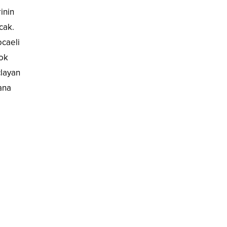
inin
cak.
ocaeli
çok
çlayan
ana