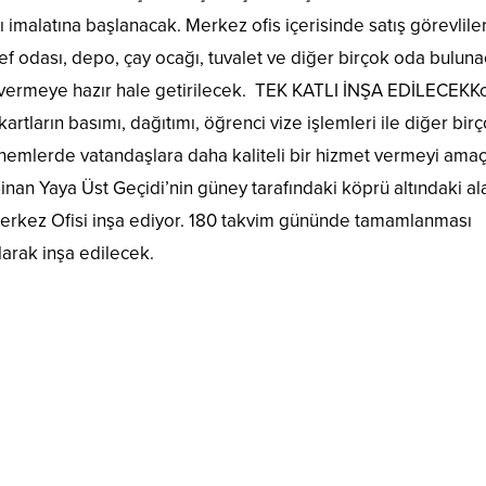
ı imalatına başlanacak. Merkez ofis içerisinde satış görevliler
şef odası, depo, çay ocağı, tuvalet ve diğer birçok oda buluna
et vermeye hazır hale getirilecek. TEK KATLI İNŞA EDİLECEKK
 kartların basımı, dağıtımı, öğrenci vize işlemleri ile diğer bir
önemlerde vatandaşlara daha kaliteli bir hizmet vermeyi ama
inan Yaya Üst Geçidi’nin güney tarafındaki köprü altındaki al
Merkez Ofisi inşa ediyor. 180 takvim gününde tamamlanması
larak inşa edilecek.