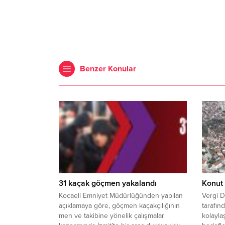
Benzer Konular
31 kaçak göçmen yakalandı
Konut 
Kocaeli Emniyet Müdürlüğünden yapılan
Vergi D
açıklamaya göre, göçmen kaçakçılığının
tarafın
men ve takibine yönelik çalışmalar
kolayla