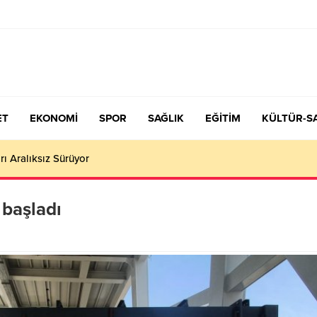
ET
EKONOMİ
SPOR
SAĞLIK
EĞİTİM
KÜLTÜR-S
çiş Tercih ve Yerleştirme Kılavuzu yayımlandı – Nefes Gazetesi – K
 başladı