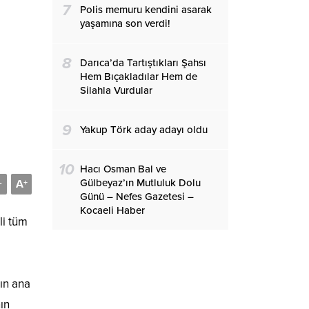
7
Polis memuru kendini asarak
yaşamına son verdi!
8
Darıca’da Tartıştıkları Şahsı
Hem Bıçakladılar Hem de
Silahla Vurdular
9
Yakup Törk aday adayı oldu
10
Hacı Osman Bal ve
Gülbeyaz’ın Mutluluk Dolu
A
-
+
Günü – Nefes Gazetesi –
Kocaeli Haber
li tüm
ın ana
ın