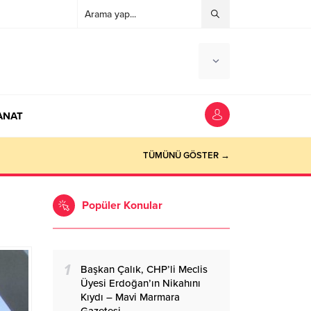
ANAT
ocaeli Haber
TÜMÜNÜ GÖSTER →
Popüler Konular
1
Başkan Çalık, CHP’li Meclis
Üyesi Erdoğan’ın Nikahını
Kıydı – Mavi Marmara