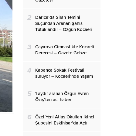
Gazetesi
2
Darıca’da Silah Temini
Suçundan Aranan Şahıs
Tutuklandı! – Özgün Kocaeli
3
Çayırova Cimnastikte Kocaeli
Derecesi – Gazete Gebze
4
Kapanca Sokak Festivali
sürüyor – Kocaeli’nde Yaşam
5
1 aydır aranan Özgür Evren
Öziş’ten acı haber
6
Özel Yeni Atlas Okulları İkinci
Şubesini Eskihisar’da Açtı