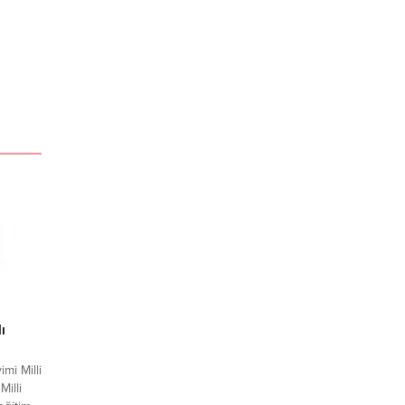
ı
mi Milli
Milli