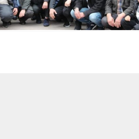
A
ABONE OL