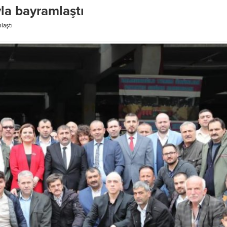
ız…
yla bayramlaştı
laştı