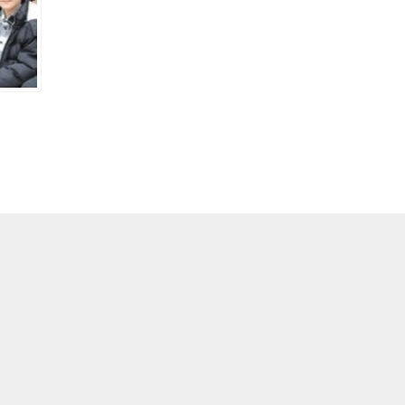
A
-
+