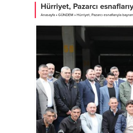
insanlara neler kattığına ve kapatılma...
tıklayın
Hürriyet, Pazarcı esnafları
Anasayfa
»
GÜNDEM
»
Hürriyet, Pazarcı esnaflarıyla bayram