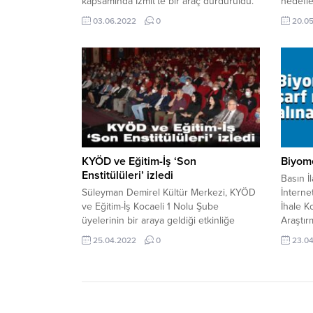
kapsamında İzmit’te bir araç durduruldu.
hedefle
Araçta 31 düzensiz göçmen bulunduğu
fırsata 
03.06.2022
0
20.0
tespit eden ekipler, söz konusu kişileri
vatanda
gerekli işlemleri için İl Göç İdaresine
veren, 
teslim etti. Sürücü A.P, “Göçmen
açanla
Kaçakçılığı Suçu” kapsamında gözaltına
vatanda
alındı. Haber: AA
yönelik
kaydedi
oluşturu
KYÖD ve Eğitim-İş ‘Son
Biyome
Enstitülüleri’ izledi
Basın İ
Süleyman Demirel Kültür Merkezi, KYÖD
İnterne
ve Eğitim-İş Kocaeli 1 Nolu Şube
İhale K
üyelerinin bir araya geldiği etkinliğe
Araştı
sahne oldu. Etkinlik kapsamında köy
Biyome
25.04.2022
0
23.0
enstitülerinin hizmet verdiği döneme ait
Alımı a
resim sergisi katılımcıların ziyaretine
Kocaeli
sunuldu ve ‘Son Enstitülüler’ isimli
Derince
belgesel filmi katılımcılara izletildi. Köy
İdari B
enstitülerinin ne tür hizmetler verdiğine,
gerçekle