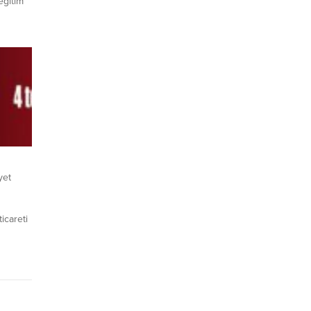
eğitim
7-20
cağız.
a
’de
nacak”
yet
icareti
tına
ezaevine