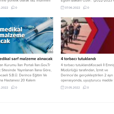
rine yönelik olarak faiz indirimini
Eğitim Bakanı Özer: “(2022-2023 
çevirip, fahiş fiyat artışları yaparak
yılı) 14-18 Kasım 2022’de birinci, 1
5.2022
0
07.06.2022
0
şların mağduriyetine sebebiyet
Nisan 2023’te ikinci ara tatili yapa
vergisel kayıp ve kaçakçılara yol
İkinci ara tatili Ramazan Bayramıyl
ra müsamaha gösterilmeyeceği,
birleştirdik. Okullar 12 Eylül 2022
şları korumak için fırsatçılara
açılacak, 16 Haziran 2023’te kapa
 her türlü önlemin alınacağı
dedi. Tatil tarihleri ise şu şekilde:1.
ldi. Bu amaçla, Kurul bünyesinde
Dönem Ara...
lan...
dikal sarf malzeme alınacak
4 torbacı tutuklandı
lan Kurumu İlan Portalı İlan.Gov.Tr
4 torbacı tutuklandıKocaeli İl Emni
t Sitesinde Yayınlanan İlana Göre,
Müdürlüğü tarafından, İzmit ve
ocaeli S.B.Ü. Derince Eğitim Ve
Derince’de gerçekleştirilen 2 ayrı
rma Hastanesi 20 Kalem
operasyonda, uyuşturucu madde t
dikal Sarf Malzeme
yaptıkları tespit edilen 6 kişi gözal
4.2022
0
21.05.2022
0
lımı 29.04.2022 saat:14.00’da
alındı. Adli mercilere sevk edilen
 Sağlık Bilimleri Üniversitesi
şüphelilerden 4’ü tutuklanarak c
 Eğitim ve Araştırma Hastanesi-
kondu
ina Toplantı Salonu’nda
ştirilecek. Ayrıntılı bilgi için