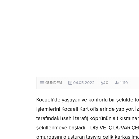
GÜNDEM
04.05.2022
0
1.119
Kocaeli’de yaşayan ve konforlu bir şekilde top
işlemlerini Kocaeli Kart ofislerinde yapıyor.
tarafındaki (sahil tarafı) köprünün alt kısmın
şekillenmeye başladı. DIŞ VE İÇ DUVAR ÇEL
omurgasını oluşturan taşıyıcı çelik karkas ima