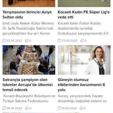
Yarışmasının birincisi Asiye
Kocaeli Kadın FK Süper Lig’e
Sultan oldu
veda etti
İzmit Leyla Atakan Kültür Merkezi
Kocaeli Kadın Futbol Kulübü
Dr. Şefik Postalcıoğlu Salonu’nda
deplasmanda oynadığı
gerçekleştirilen Kur-an’ı Kerimi
Dudulluspor karşılaşmasında 2-0
Güzel Okuma Yarışmasının final
mağlup oldu ve Türkiye Kadınlar
02.05.2022
0
23.05.2022
0
programına KO-MEK Kurs Merkezi
Futbol Süper Ligi’ne veda etti. Lig
yöneticileri ve kursiyerler katıldı.
boyunca çok çabalayan
SÖZ KUR’AN’IN Program
temsilcimiz Kocaeli Kadın Futbol
öncesinde yarışmanın seçici
Kulübü, büyük bütçeli ve çoğu
kurulu üyelerinden Alime
yabancı oyuncudan oluşan
Aydoğan, yarışmanın kuralları ve
takımlara diş geçiremedi. Kendi
puanlama sistemi ile ilgili bilgi
öz kaynakları ve kendi yetiştirdiği
aktardı. Ardından jüri üyeliğini
oyuncuları ile maça çıkan ve Milli...
Satrançta şampiyon olan
Güneşin olumsuz
Kocaeli İl Müftülüğü
takımlar Avrupa’da ülkemizi
etkilerinden korunmanın 6
vaizelerinden Aysel...
temsil edecek
yolu
Kocaeli Büyükşehir Belediyesi ve
Güneş, yeryüzündeki hayatın
Türkiye Satranç Federasyonu
devamlılığı, bağışıklık sistemi ve
işbirliğinde 6-10 Haziran 2022
biyolojik ritim için çok önemli.
08.06.2022
0
10.05.2022
0
tarihlerinde Türkiye Küçükler ve
Güneşin olumlu etkilerinin yanı