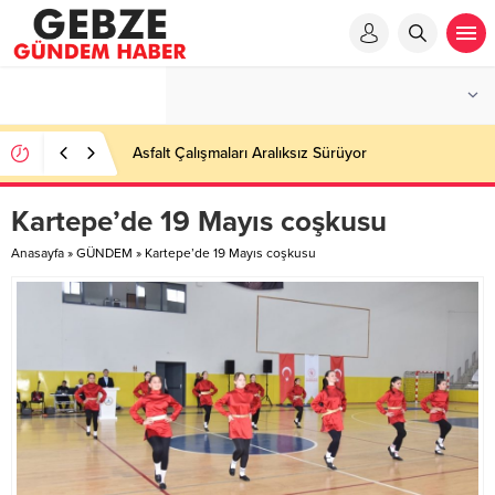
Ortaöğretime Geçiş Tercih ve Yerleştirme Kılavuzu
yayımlandı – Nefes Gazetesi – Kocaeli Haber
Kartepe’de 19 Mayıs coşkusu
Anasayfa
»
GÜNDEM
»
Kartepe’de 19 Mayıs coşkusu