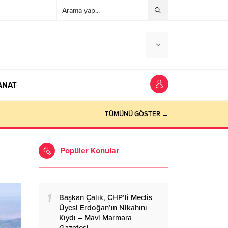
ANAT
ocaeli Haber
TÜMÜNÜ GÖSTER →
Popüler Konular
1
Başkan Çalık, CHP’li Meclis
Üyesi Erdoğan’ın Nikahını
Kıydı – Mavi Marmara