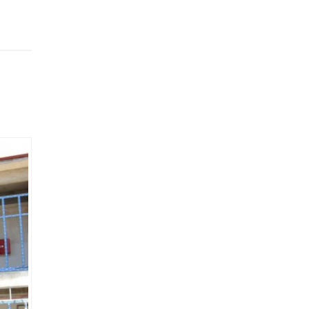
ndirdi.
zenli
nde
nda
 göre