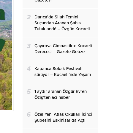
Gazetesi
2
Darıca’da Silah Temini
Suçundan Aranan Şahıs
Tutuklandı! – Özgün Kocaeli
3
Çayırova Cimnastikte Kocaeli
Derecesi – Gazete Gebze
4
Kapanca Sokak Festivali
sürüyor – Kocaeli’nde Yaşam
5
1 aydır aranan Özgür Evren
Öziş’ten acı haber
6
Özel Yeni Atlas Okulları İkinci
Şubesini Eskihisar’da Açtı