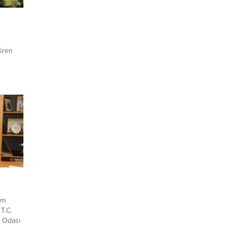
düren
iyor.
rizm
ehir,
erini
österen
enel
aeli
zere
im
T.C.
i Odası