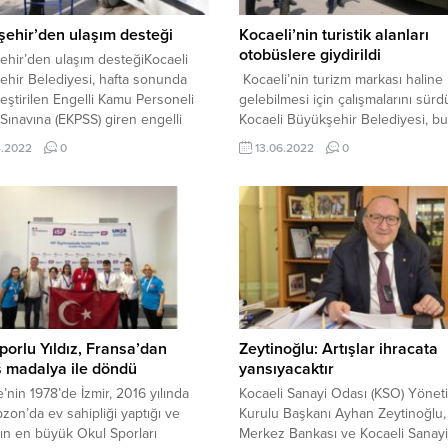
ehir’den ulaşım desteği
Kocaeli’nin turistik alanları
otobüslere giydirildi
hir’den ulaşım desteğiKocaeli
hir Belediyesi, hafta sonunda
Kocaeli’nin turizm markası haline
eştirilen Engelli Kamu Personeli
gelebilmesi için çalışmalarını sür
ınavına (EKPSS) giren engelli
Kocaeli Büyükşehir Belediyesi, bu
şlara ulaşım hizmeti verdi.
kapsamda çeşitli etkinlikler düzenl
4.2022
0
13.06.2022
0
Farklı platformlarda Kocaeli’nin tu
potansiyelini ortaya koyan Büyükş
bu kez de UlaşımPark A.Ş. otobüsl
kentin çeşitli turizm noktalarını g
görsellerle giydirdi. Büyükşehir G
Sekreteri Balamir Gündoğdu, “Koc
markasının başta Türkiye olmak ü
tüm dünyada...
porlu Yıldız, Fransa’dan
Zeytinoğlu: Artışlar ihracata
 madalya ile döndü
yansıyacaktır
’nin 1978’de İzmir, 2016 yılında
Kocaeli Sanayi Odası (KSO) Yönet
bzon’da ev sahipliği yaptığı ve
Kurulu Başkanı Ayhan Zeytinoğlu, 
n en büyük Okul Sporları
Merkez Bankası ve Kocaeli Sanay