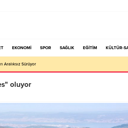
ET
EKONOMİ
SPOR
SAĞLIK
EĞİTİM
KÜLTÜR-S
çiş Tercih ve Yerleştirme Kılavuzu yayımlandı – Nefes Gazetesi – K
es" oluyor