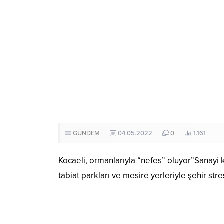
GÜNDEM
04.05.2022
0
1.161
Kocaeli, ormanlarıyla “nefes” oluyor”Sanayi k
tabiat parkları ve mesire yerleriyle şehir st