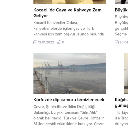
Kocaeli’de Çaya ve Kahveye Zam
Büyükş
Geliyor
Büyükşe
Kocaeli Kahveciler Odası,
Büyükşe
kahvehanelerde içilen çay ve Türk
gerçekl
kahvesi için zam başvurusunda bulundu.
Seçme S
Yeni tarifeye göre kahvehanelerde 2 TL
vatanda
12.01.2022
0
25.0
olan çay 3 TL’ye, 4.5 TL’den satılan Türk
kahvesi ise 9 TL’ye satılacak. Kocaeli
Kahveciler Odası yeni yıl itibariyle yeni
fiyat tarifesini belirledi. Buna göre yeni
fiyatlar 15 Ocak’tan itibaren geçerli...
Körfezde dip çamuru temizlenecek
Kağıts
gümüş
Çevre, Şehircilik ve İklim Değişikliği
Bakanlığı; bu yılki temasını “Sıfır Atık”
Türkiye
olarak belirlediği Türkiye Çevre Haftası’nı
ise Tra
81 ilde çeşitli etkinliklerle kutluyor. Çevre
dünyanı