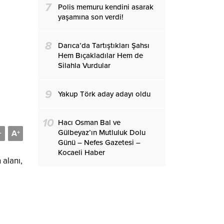
7
Polis memuru kendini asarak
yaşamına son verdi!
8
Darıca’da Tartıştıkları Şahsı
Hem Bıçakladılar Hem de
Silahla Vurdular
9
Yakup Törk aday adayı oldu
10
Hacı Osman Bal ve
Gülbeyaz’ın Mutluluk Dolu
A
-
+
Günü – Nefes Gazetesi –
Kocaeli Haber
 alanı,