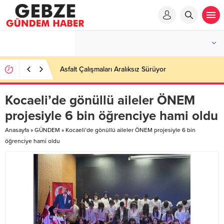
Ortaöğretime Geçiş Tercih ve Yerleştirme Kılavuzu
yayımlandı – Nefes Gazetesi – Kocaeli Haber
Kocaeli’de gönüllü aileler ÖNEM
projesiyle 6 bin öğrenciye hami oldu
Anasayfa
»
GÜNDEM
»
Kocaeli’de gönüllü aileler ÖNEM projesiyle 6 bin
öğrenciye hami oldu