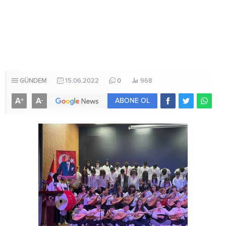
GÜNDEM
15.06.2022
0
968
A
A
+
-
ABONE OL