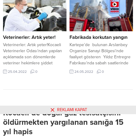
projenin hizmete açılmasıyla 76,3
katıldı.
kilometrelik Gebze-Halkalı
hattında seyahat süresinin 108
dakikaya indiğini belirtti. Her
geçen gün yolcu talebinin arttığını
kaydeden Karaismailoğlu, “Açıldığı
Veterinerler: Artık yeter!
Fabrikada korkutan yangın
günden bugüne 700 milyon kişi
Veterinerler: Artık yeter!Kocaeli
Kartepe’de bulunan Arslanbey
Marmaray ile seyahat...
Veterinerler Odası’ndan yapılan
Organize Sanayi Bölgesi’nde
açıklamada son dönemlerde
faaliyet gösteren Yıldız Entregre
veteriner hekimlere şiddet
Fabrikası’nda sabah saatlerinde
oranlarının arttığı ve veteriner
yaşanan patlama sonrası yangın
25.04.2022
0
24.05.2022
0
hekimlerin de sağlıkta şiddet
çıktı. Fabrikanın üretim kısmında
yasası kapsamına alınması
bulunan, buhar kazanında
gerektiği ifade edildi.
yaşanan patlama sonrası çıkan
yangını görenler hemen 112 Acil
Çağrı Merkezine ihbarda bulundu.
Yapılan ihbar üzerine bölgeye çok
REKLAMI KAPAT
Kocaeli’de doğal gaz tesisatçısını
sayıda itfaiye ekibi ile birlikte
sağlık ve polis...
öldürmekten yargılanan sanığa 15
yıl hapis