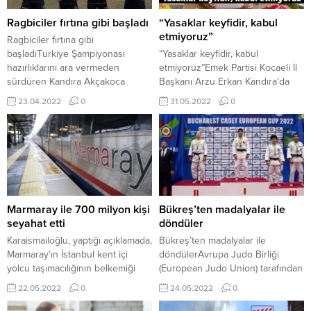
Ragbiciler fırtına gibi başladı
“Yasaklar keyfidir, kabul
etmiyoruz”
Ragbiciler fırtına gibi
başladıTürkiye Şampiyonası
“Yasaklar keyfidir, kabul
hazırlıklarını ara vermeden
etmiyoruz”Emek Partisi Kocaeli İl
sürdüren Kandıra Akçakoca
Başkanı Arzu Erkan Kandıra’da
Anadolu Lisesi Spor Kulübü Ragbi
gerçekleşecek olan FullFest
23.04.2022
0
31.05.2022
0
Takımı fırtına gibi esmeye devam
Festivali’im Kandıra Kaymakamlığı
ediyor.
tarafından yasaklanmasına ilişkin
açıklama yaptı.
Marmaray ile 700 milyon kişi
Bükreş’ten madalyalar ile
seyahat etti
döndüler
Karaismailoğlu, yaptığı açıklamada,
Bükreş’ten madalyalar ile
Marmaray’ın İstanbul kent içi
döndülerAvrupa Judo Birliği
yolcu taşımacılığının belkemiği
(European Judo Union) tarafından
olduğunu bildirdi. Marmaray’ın 29
Romanya’nın Bükreş kentinde
22.05.2022
0
24.05.2022
0
Ekim 2013’te hizmete girdiğini
düzenlenen Judo Ümitler Avrupa
anımsatan Karaismailoğlu,
Kupasına 25 ülkeden, 350 sporcu