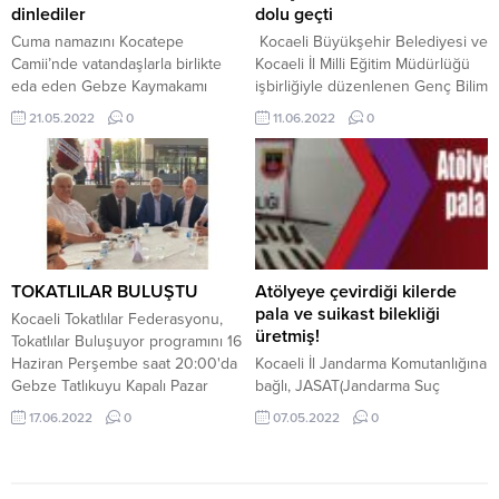
Başkanı Resul TEMEL’i
dinlediler
dolu geçti
başarılarından dolayı tebrik...
Cuma namazını Kocatepe
Kocaeli Büyükşehir Belediyesi ve
Camii’nde vatandaşlarla birlikte
Kocaeli İl Milli Eğitim Müdürlüğü
eda eden Gebze Kaymakamı
işbirliğiyle düzenlenen Genç Bilim
Mustafa Güler ve Gebze Belediye
Festivali, projeler ve eğitimler ile
21.05.2022
0
11.06.2022
0
Başkanı Zinnur Büyükgöz, daha
gençlere unutulmayacak bir gün
sonra düzenlenen toplantıda
yaşattı. Kongre Merkezi’ndeki
mahalle sakinleriyle bir araya
etkinliğe bilime gönül veren
geldiler. Vatandaşların ilk elden
yaklaşık 600 öğrenci,
şikâyet, görüş ve önerilerini
öğretmenleriyle beraber katıldı.
dinleyen Kaymakam Güler ve
GENÇ BİLİM FESTİVALİ Kocaeli
Başkan Büyükgöz, mahalle
Büyükşehir Belediyesi Gençlik ve
sakinlerinin sorularını da
Spor Hizmetleri Dairesi Başkanlığı
TOKATLILAR BULUŞTU
Atölyeye çevirdiği kilerde
cevaplandırdı. Gebze genelinde
ve Kocaeli İl...
pala ve suikast bilekliği
Kocaeli Tokatlılar Federasyonu,
devam eden belediye...
üretmiş!
Tokatlılar Buluşuyor programını 16
Haziran Perşembe saat 20:00'da
Kocaeli İl Jandarma Komutanlığına
Gebze Tatlıkuyu Kapalı Pazar
bağlı, JASAT(Jandarma Suç
yerinde düzenledi.
Araştırma Tim) Tim Komutanlığı
17.06.2022
0
07.05.2022
0
ekipleri tarafından, Körfez’de,
polis bölgesinde oturan N.Ö(34)
isimli kişinin, evinin kiler kısmını
atölyeye çevirerek, bu atölyede