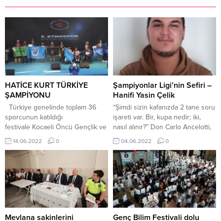
HATİCE KURT TÜRKİYE
Şampiyonlar Ligi’nin Sefiri –
ŞAMPİYONU
Hanifi Yasin Çelik
Türkiye genelinde toplam 36
“Şimdi sizin kafanızda 2 tane soru
sporcunun katıldığı
işareti var. Bir, kupa nedir; iki,
festivale Kocaeli Öncü Gençlik ve
nasıl alınır?” Don Carlo Ancelotti,
Spor Kulübü Derneği 3 sporcu
bu sezon finale uzanan
14.06.2022
0
04.06.2022
0
sokmayı başararak iki sporcudan
serüvende sırasıyla Pochettino,
derece elde etti ve büyük başarı
Thomas Tuchel ve Pep
gösterdi. Antrenörler, Melike
Guardiola’nın kafasındaki bu iki
CORTUK, Tuncay EREN, Ahmet
soru işaretini cevapladı ve onları
TEMEL ve sporcular Hatice
saf dışı etti. Finalde rakip Pl’de
KURT, Kevser YILDIRIM, İbrahim
Pep Hoca’yı son haftaya kadar
Ethem LAFÇI ile Kocaeli Öncü
yakın takipte...
Gençlik ve Spor Kulübü Derneği
Mevlana sakinlerini
Genç Bilim Festivali dolu