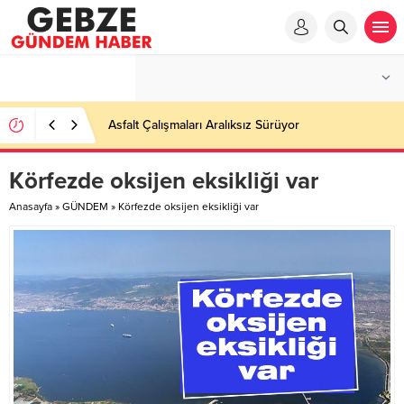
Ortaöğretime Geçiş Tercih ve Yerleştirme Kılavuzu
yayımlandı – Nefes Gazetesi – Kocaeli Haber
Körfezde oksijen eksikliği var
Anasayfa
»
GÜNDEM
»
Körfezde oksijen eksikliği var